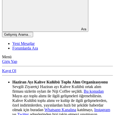
Ara
Gelişmiş Arama...
Yeni Mesajlar
Forumlarda Ara
Menü
Giriş Yap
Kayıt Ol
Haziran Ayı Kahve Kulübü Toplu Alım Organizasyonu
Sevgili Ziyaretçi Haziran ayı Kahve Kulübü ortak alım
firması sizlerin oyları ile Niji Coffee seçildi.
Bu konudan
Mayıs ayı toplu alımı ile ilgili gelişmeleri öğrenebilirsin.
Kahve Kulübü toplu alımı ve kulüp ile ilgili gelişmelerden,
özel indirimlerden, yayınlardan hızlı bir şekilde haberdar
olmak için buradan
Whatsapp Kanalına
katılmayı,
Instagram
ve
Twitter
adreslerinden bizi takip etmeyi unutmayın.