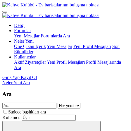
Dergi
Forumlar
Yeni Mesajlar
Forumlarda Ara
Neler Yeni
Öne Çıkan İçerik
Yeni Mesajlar
Yeni Profil Mesajları
Son
Etkinlikler
Kullanıcılar
Aktif Ziyaretçiler
Yeni Profil Mesajları
Profil Mesajlarında
Ara
Giriş Yap
Kayıt Ol
Neler Yeni
Ara
Ara
Sadece başlıkları ara
Kullanıcı: