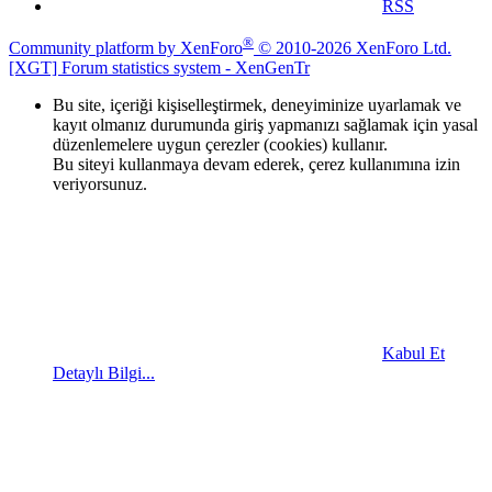
RSS
®
Community platform by XenForo
© 2010-2026 XenForo Ltd.
[XGT] Forum statistics system
- XenGenTr
Bu site, içeriği kişiselleştirmek, deneyiminize uyarlamak ve
kayıt olmanız durumunda giriş yapmanızı sağlamak için yasal
düzenlemelere uygun çerezler (cookies) kullanır.
Bu siteyi kullanmaya devam ederek, çerez kullanımına izin
veriyorsunuz.
Kabul Et
Detaylı Bilgi...