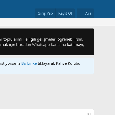
Giriş Yap
Kayıt Ol
Ara
 toplu alımı ile ilgili gelişmeleri öğrenebilirsin.
 olmak için buradan
Whatsapp Kanalına
katılmayı,
istiyorsanız
Bu Linke
tıklayarak Kahve Kulübü
#1