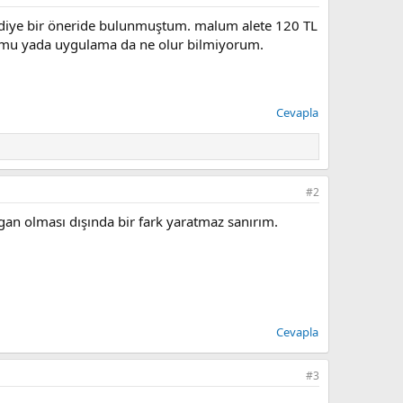
lki diye bir öneride bulunmuştum. malum alete 120 TL
ur mu yada uygulama da ne olur bilmiyorum.
Cevapla
#2
lgan olması dışında bir fark yaratmaz sanırım.
Cevapla
#3