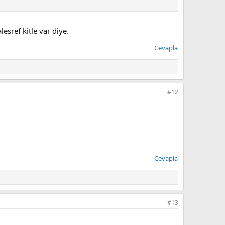
lesref kitle var diye.
Cevapla
#12
Cevapla
#13