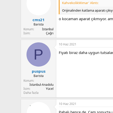
KahvekolikMimar' Alıntı:
Orijinalinden katlama aparatı çık
o kocaman aparat çıkmıyor. ama
cms21
Barista
Konum
İstanbul
İsim
Çağrı
10 Haz 2021
P
Fiyatı biraz daha uygun tutsala
puspus
Barista
Konum
İstanbul-Anadolu
İsim
Yücel
Daha fazla
10 Haz 2021
Pahalı bence de. Cam sonuçta ufa