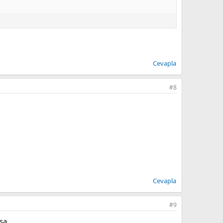
Cevapla
#8
Cevapla
#9
a...