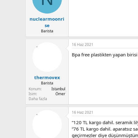
e
r
:
nuclearmoonri
se
Barista
16 Haz 2021
Bpa free plastikten yapan birisi
thermovex
Barista
Konum
İstanbul
İsim
Ömer
Daha fazla
16 Haz 2021
“120 TL kargo dahil. seramik li
“76 TL kargo dahil. aparatsız 
geçirmezler diye düşünmüştüm.