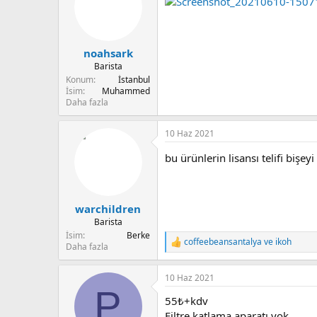
noahsark
Barista
Konum
İstanbul
İsim
Muhammed
Daha fazla
10 Haz 2021
bu ürünlerin lisansı telifi bişe
warchildren
Barista
İsim
Berke
coffeebeansantalya
ve
ikoh
T
Daha fazla
e
p
10 Haz 2021
k
P
i
55₺+kdv
l
e
Filtre katlama aparatı yok.