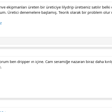
e ekipmanları üreten bir üreticiye lilydrip üretseniz satılır be
rum. Üretici denemelere başlamış. Teorik olarak bir problem ol
iz
uyorum ben dripper ın içine. Cam seramiğe nazaran biraz daha kırı
.