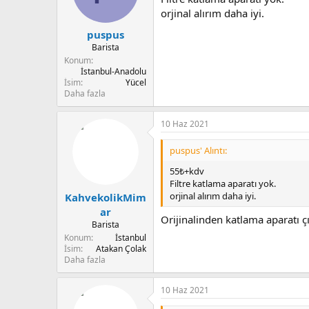
r
orjinal alırım daha iyi.
:
puspus
Barista
Konum
İstanbul-Anadolu
İsim
Yücel
Daha fazla
10 Haz 2021
puspus' Alıntı:
55₺+kdv
Filtre katlama aparatı yok.
orjinal alırım daha iyi.
KahvekolikMim
ar
Orijinalinden katlama aparatı 
Barista
Konum
İstanbul
İsim
Atakan Çolak
Daha fazla
10 Haz 2021