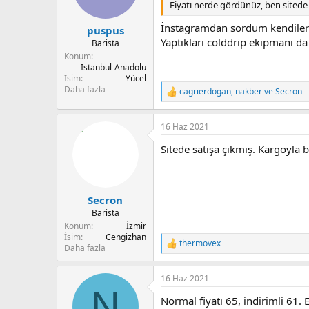
Fiyatı nerde gördünüz, ben site
İnstagramdan sordum kendiler
puspus
Yaptıkları colddrip ekipmanı da o
Barista
Konum
İstanbul-Anadolu
İsim
Yücel
Daha fazla
cagrierdogan
,
nakber
ve
Secron
T
e
p
16 Haz 2021
k
i
Sitede satışa çıkmış. Kargoyla b
l
e
r
:
Secron
Barista
Konum
İzmir
İsim
Cengizhan
thermovex
T
Daha fazla
e
p
16 Haz 2021
k
N
i
Normal fiyatı 65, indirimli 61. 
l