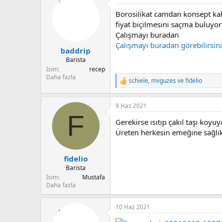
u
n
Borosilikat camdan konsept kahv
b
g
a
ı
fiyat biçilmesini saçma buluyo
ş
ç
Çalışmayı buradan
l
t
Çalışmayı buradan görebilirsin
baddrip
a
a
t
r
Barista
a
i
İsim
recep
n
h
Daha fazla
schiele
,
mvguzes
ve
fidelio
T
i
e
p
9 Haz 2021
k
F
i
Gerekirse ısıtıp çakıl taşı koy
l
e
Üreten herkesin emeğine sağlık
r
:
fidelio
Barista
İsim
Mustafa
Daha fazla
10 Haz 2021