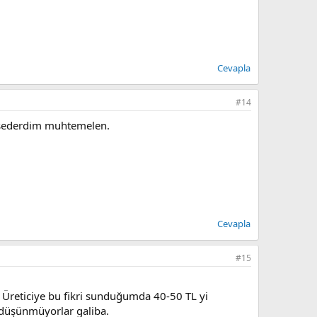
Cevapla
#14
 hissederdim muhtemelen.
Cevapla
#15
. Üreticiye bu fikri sunduğumda 40-50 TL yi
düşünmüyorlar galiba.