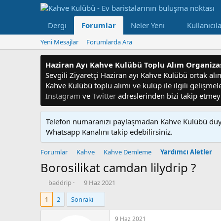
Dergi
Forumlar
Neler Yeni
Kullanıcıl
Yeni Mesajlar
Forumlarda Ara
Haziran Ayı Kahve Kulübü Toplu Alım Organiz
Sevgili Ziyaretçi Haziran ayı Kahve Kulübü ortak alım f
Kahve Kulübü toplu alımı ve kulüp ile ilgili gelişme
Instagram
ve
Twitter
adreslerinden bizi takip etme
Telefon numaranızı paylaşmadan Kahve Kulübü duyu
Whatsapp Kanalını takip edebilirsiniz.
Forumlar
Kahve
Kahve Demleme
Yardımcı Aletler
Borosilikat camdan lilydrip ?
K
B
baddrip
9 Haz 2021
o
a
1
2
Sonraki
n
ş
u
l
y
a
9 Haz 2021