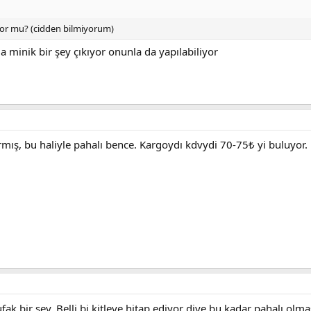
ıyor mu? (cidden bilmiyorum)
 minik bir şey çıkıyor onunla da yapılabiliyor
rmış, bu haliyle pahalı bence. Kargoydı kdvydi 70-75₺ yi buluyor.
k bir şey. Belli bi kitleye hitap ediyor diye bu kadar pahalı olmas