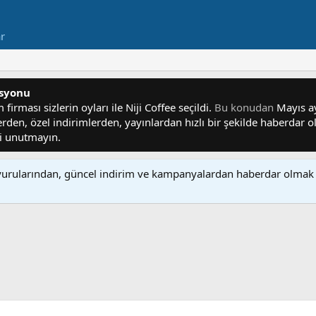
ar
asyonu
irması sizlerin oyları ile Niji Coffee seçildi.
Bu konudan
Mayıs ayı
lerden, özel indirimlerden, yayınlardan hızlı bir şekilde haberdar
yi unutmayın.
rularından, güncel indirim ve kampanyalardan haberdar olmak 