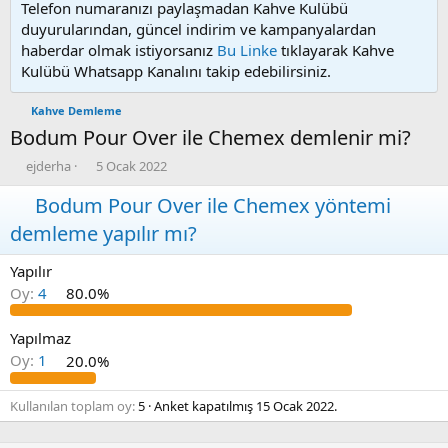
Telefon numaranızı paylaşmadan Kahve Kulübü
duyurularından, güncel indirim ve kampanyalardan
haberdar olmak istiyorsanız
Bu Linke
tıklayarak Kahve
Kulübü Whatsapp Kanalını takip edebilirsiniz.
Kahve Demleme
Bodum Pour Over ile Chemex demlenir mi?
K
B
ejderha
5 Ocak 2022
o
a
n
Bodum Pour Over ile Chemex yöntemi
ş
u
l
demleme yapılır mı?
y
a
u
n
Yapılır
b
g
a
ı
Oy:
4
80.0%
ş
ç
l
t
Yapılmaz
a
a
Oy:
1
20.0%
t
r
a
i
n
h
Kullanılan toplam oy
5
Anket kapatılmış
15 Ocak 2022
.
i