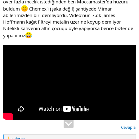
over fazla incelik istediğinden ben Moccamaster'da huzuru
buldum
Chemex'i (şaka değil) şantiyede Mimar
abilerimizden biri demliyordu. Video'nun 7.dk James
Hoffmann kağıt filtreyi metalin üzerine koyup demliyor.
Nitelikli kahvenin altın çocuğu öyle yapıyorsa bence bizler de
yapabiliriz
Cevapla
ejderha