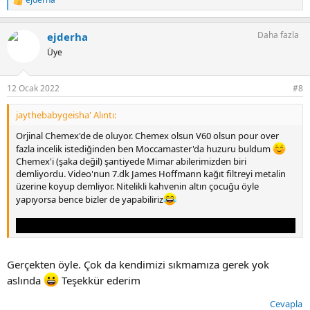
T
e
p
Daha fazla
ejderha
k
i
Üye
l
e
r
12 Ocak 2022
#8
:
jaythebabygeisha' Alıntı:
Orjinal Chemex'de de oluyor. Chemex olsun V60 olsun pour over
fazla incelik istediğinden ben Moccamaster'da huzuru buldum
Chemex'i (şaka değil) şantiyede Mimar abilerimizden biri
demliyordu. Video'nun 7.dk James Hoffmann kağıt filtreyi metalin
üzerine koyup demliyor. Nitelikli kahvenin altın çocuğu öyle
yapıyorsa bence bizler de yapabiliriz
Gerçekten öyle. Çok da kendimizi sıkmamıza gerek yok
aslında
Teşekkür ederim
Cevapla