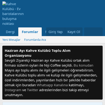
Dergi
Forumlar
Neler Yeni
Giriş Yap
Kayıt Ol
Kullanıcılar
Yeni Mesajlar
Forumlarda Ara
Haziran Ayı Kahve Kulübü Toplu Alım
Organizasyonu
Sevgili Ziyaretçi Haziran ayı Kahve Kulübü ortak alım
firması sizlerin oyları ile Niji Coffee seçildi.
Bu konudan
Mayıs ayı toplu alımı ile ilgili gelişmeleri öğrenebilirsin.
Kahve Kulübü toplu alımı ve kulüp ile ilgili gelişmelerden,
özel indirimlerden, yayınlardan hızlı bir şekilde haberdar
olmak için buradan
Whatsapp Kanalına
katılmayı,
Instagram
ve
Twitter
adreslerinden bizi takip etmeyi
unutmayın.