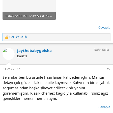
1D677223-F48E-4A39-ABDE-87664515299D.jpeg
43.5 KB · Görüntüleme: 7
Cevapla
CoFFeePaTh
T
e
p
Daha fazla
jaythebabygeisha
k
i
Barista
l
e
r
5 Ocak 2022
#2
:
Selamlar ben bu ürünle hazırlanan kahveden içtim. Mantar
detayı çok güzel ıslak elle bile kaymıyor. Kahvenin biraz çabuk
soğumasından başka şikayet edilecek bir yanını
görememiştim. Klasik chemex kağıdıyla kullanabilirsiniz ağız
genişlikleri hemen hemen aynı.
Cevapla