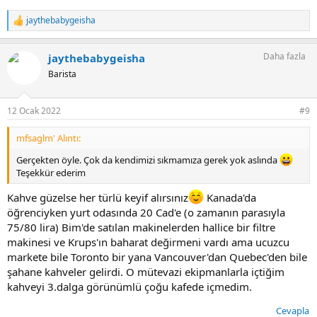
jaythebabygeisha
T
e
p
Daha fazla
jaythebabygeisha
k
i
Barista
l
e
r
12 Ocak 2022
#9
:
mfsaglm' Alıntı:
Gerçekten öyle. Çok da kendimizi sıkmamıza gerek yok aslında
Teşekkür ederim
Kahve güzelse her türlü keyif alırsınız
Kanada'da
öğrenciyken yurt odasında 20 Cad'e (o zamanın parasıyla
75/80 lira) Bim'de satılan makinelerden hallice bir filtre
makinesi ve Krups'ın baharat değirmeni vardı ama ucuzcu
markete bile Toronto bir yana Vancouver'dan Quebec'den bile
şahane kahveler gelirdi. O mütevazi ekipmanlarla içtiğim
kahveyi 3.dalga görünümlü çoğu kafede içmedim.
Cevapla