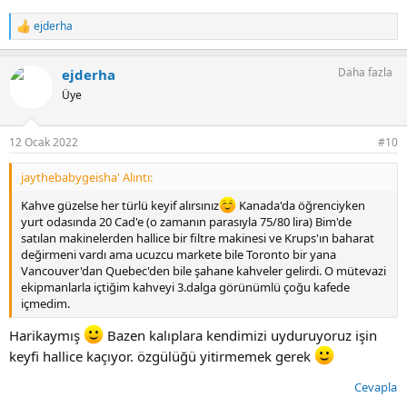
ejderha
T
e
p
Daha fazla
ejderha
k
i
Üye
l
e
r
12 Ocak 2022
#10
:
jaythebabygeisha' Alıntı:
Kahve güzelse her türlü keyif alırsınız
Kanada'da öğrenciyken
yurt odasında 20 Cad'e (o zamanın parasıyla 75/80 lira) Bim'de
satılan makinelerden hallice bir filtre makinesi ve Krups'ın baharat
değirmeni vardı ama ucuzcu markete bile Toronto bir yana
Vancouver'dan Quebec'den bile şahane kahveler gelirdi. O mütevazi
ekipmanlarla içtiğim kahveyi 3.dalga görünümlü çoğu kafede
içmedim.
Harikaymış
Bazen kalıplara kendimizi uyduruyoruz işin
keyfi hallice kaçıyor. özgülüğü yitirmemek gerek
Cevapla