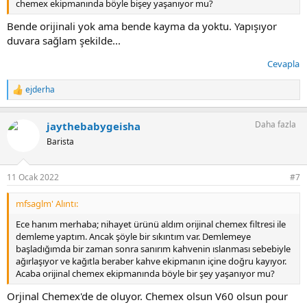
chemex ekipmanında böyle bişey yaşanıyor mu?
Bende orijinali yok ama bende kayma da yoktu. Yapışıyor
duvara sağlam şekilde...
Cevapla
ejderha
T
e
p
Daha fazla
jaythebabygeisha
k
i
Barista
l
e
r
11 Ocak 2022
#7
:
mfsaglm' Alıntı:
Ece hanım merhaba; nihayet ürünü aldım orijinal chemex filtresi ile
demleme yaptım. Ancak şöyle bir sıkıntım var. Demlemeye
başladığımda bir zaman sonra sanırım kahvenin ıslanması sebebiyle
ağırlaşıyor ve kağıtla beraber kahve ekipmanın içine doğru kayıyor.
Acaba orijinal chemex ekipmanında böyle bir şey yaşanıyor mu?
Orjinal Chemex'de de oluyor. Chemex olsun V60 olsun pour