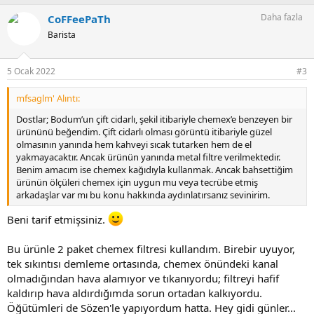
Daha fazla
CoFFeePaTh
Barista
5 Ocak 2022
#3
mfsaglm' Alıntı:
Dostlar; Bodum’un çift cidarlı, şekil itibariyle chemex’e benzeyen bir
ürününü beğendim. Çift cidarlı olması görüntü itibariyle güzel
olmasının yanında hem kahveyi sıcak tutarken hem de el
yakmayacaktır. Ancak ürünün yanında metal filtre verilmektedir.
Benim amacım ise chemex kağıdıyla kullanmak. Ancak bahsettiğim
ürünün ölçüleri chemex için uygun mu veya tecrübe etmiş
arkadaşlar var mı bu konu hakkında aydınlatırsanız sevinirim.
Beni tarif etmişsiniz.
Bu ürünle 2 paket chemex filtresi kullandım. Birebir uyuyor,
tek sıkıntısı demleme ortasında, chemex önündeki kanal
olmadığından hava alamıyor ve tıkanıyordu; filtreyi hafif
kaldırıp hava aldırdığımda sorun ortadan kalkıyordu.
Öğütümleri de Sözen'le yapıyordum hatta. Hey gidi günler...