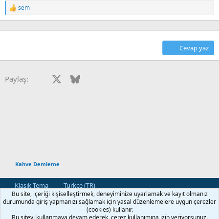
sem
T
e
p
k
i
Cevap yaz
l
e
r
:
Facebook
X
Bluesky
LinkedIn
Reddit
Pinterest
Tumblr
WhatsApp
E-posta
Paylaş:
Kahve Demleme
Klasik Tema
Turkce (TR)
Bu site, içeriği kişiselleştirmek, deneyiminize uyarlamak ve kayıt olmanız
Bize Ulaşın
Kullanım ve Şartlar
Gizlilik Politikası
Yardım
durumunda giriş yapmanızı sağlamak için yasal düzenlemelere uygun çerezler
Ana Sayfa
R
(cookies) kullanır.
S
Bu siteyi kullanmaya devam ederek, çerez kullanımına izin veriyorsunuz.