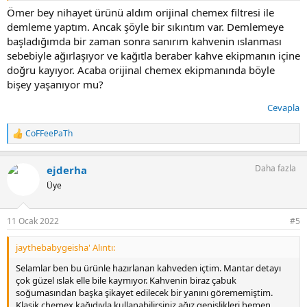
Ömer bey nihayet ürünü aldım orijinal chemex filtresi ile
demleme yaptım. Ancak şöyle bir sıkıntım var. Demlemeye
başladığımda bir zaman sonra sanırım kahvenin ıslanması
sebebiyle ağırlaşıyor ve kağıtla beraber kahve ekipmanın içine
doğru kayıyor. Acaba orijinal chemex ekipmanında böyle
bişey yaşanıyor mu?
Cevapla
CoFFeePaTh
T
e
p
Daha fazla
ejderha
k
i
Üye
l
e
r
11 Ocak 2022
#5
:
jaythebabygeisha' Alıntı:
Selamlar ben bu ürünle hazırlanan kahveden içtim. Mantar detayı
çok güzel ıslak elle bile kaymıyor. Kahvenin biraz çabuk
soğumasından başka şikayet edilecek bir yanını görememiştim.
Klasik chemex kağıdıyla kullanabilirsiniz ağız genişlikleri hemen