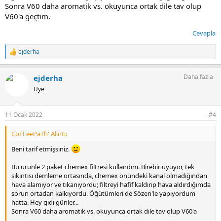
Sonra V60 daha aromatik vs. okuyunca ortak dile tav olup
V60'a geçtim.
Cevapla
ejderha
T
e
p
Daha fazla
ejderha
k
i
Üye
l
e
r
11 Ocak 2022
#4
:
CoFFeePaTh' Alıntı:
Beni tarif etmişsiniz.
Bu ürünle 2 paket chemex filtresi kullandım. Birebir uyuyor, tek
sıkıntısı demleme ortasında, chemex önündeki kanal olmadığından
hava alamıyor ve tıkanıyordu; filtreyi hafif kaldırıp hava aldırdığımda
sorun ortadan kalkıyordu. Öğütümleri de Sözen'le yapıyordum
hatta. Hey gidi günler...
Sonra V60 daha aromatik vs. okuyunca ortak dile tav olup V60'a
geçtim.