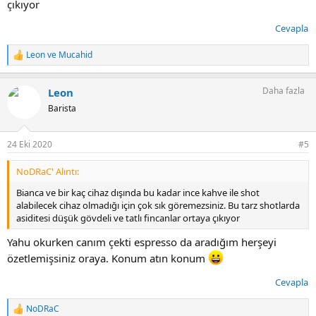
çıkıyor
Cevapla
Leon
ve
Mucahid
T
e
p
Daha fazla
Leon
k
i
Barista
l
e
r
24 Eki 2020
#5
:
NoDRaC' Alıntı:
Bianca ve bir kaç cihaz dışında bu kadar ince kahve ile shot
alabilecek cihaz olmadığı için çok sık göremezsiniz. Bu tarz shotlarda
asiditesi düşük gövdeli ve tatlı fincanlar ortaya çıkıyor
Yahu okurken canım çekti espresso da aradığım herşeyi
özetlemişsiniz oraya. Konum atın konum
Cevapla
NoDRaC
T