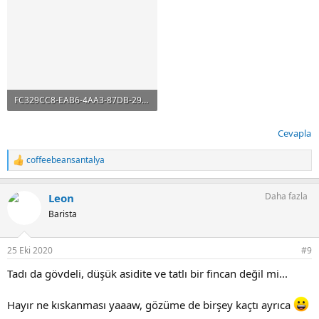
FC329CC8-EAB6-4AA3-87DB-294DB9F9F0DF.jpeg
84.8 KB · Görüntüleme: 23
Cevapla
coffeebeansantalya
T
e
p
Daha fazla
Leon
k
i
Barista
l
e
r
25 Eki 2020
#9
:
Tadı da gövdeli, düşük asidite ve tatlı bir fincan değil mi...
Hayır ne kıskanması yaaaw, gözüme de birşey kaçtı ayrıca