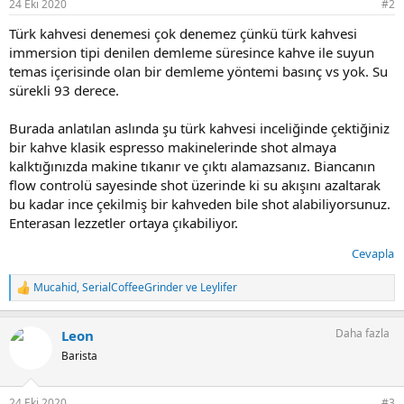
24 Eki 2020
#2
Türk kahvesi denemesi çok denemez çünkü türk kahvesi
immersion tipi denilen demleme süresince kahve ile suyun
temas içerisinde olan bir demleme yöntemi basınç vs yok. Su
sürekli 93 derece.
Burada anlatılan aslında şu türk kahvesi inceliğinde çektiğiniz
bir kahve klasik espresso makinelerinde shot almaya
kalktığınızda makine tıkanır ve çıktı alamazsanız. Biancanın
flow controlü sayesinde shot üzerinde ki su akışını azaltarak
bu kadar ince çekilmiş bir kahveden bile shot alabiliyorsunuz.
Enterasan lezzetler ortaya çıkabiliyor.
Cevapla
Mucahid
,
SerialCoffeeGrinder
ve
Leylifer
T
e
p
Daha fazla
Leon
k
i
Barista
l
e
r
24 Eki 2020
#3