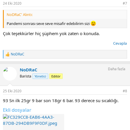
r
24 Eki 2020
#7
:
NoDRaC' Alıntı:
Pandemi sonrası seve seve misafir edebilirim sizi
Çok teşekkürler hiç şüphem yok zaten o konuda.
Cevapla
NoDRaC
T
e
p
Daha fazla
NoDRaC
k
i
Barista
Yönetici
Editör
l
e
r
25 Eki 2020
#8
:
93 Sn ilk 25gr 9 bar son 18gr 6 bar. 93 derece su sıcaklığı.
Ekli dosyalar