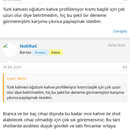
:
Türk kahvesi öğütüm kahve profilleniyor kısmı başlık için çok
uzun olur diye belirtmedim, hiç bu şekil bir deneme
görmemiştim karşıma çıkınca paylaşmak istedim.
Cevapla
Daha fazla
NoDRaC
Barista
Yönetici
Editör
24 Eki 2020
#4
Leon' Alıntı:
Türk kahvesi öğütüm kahve profilleniyor kısmı başlık için çok uzun
olur diye belirtmedim, hiç bu şekil bir deneme görmemiştim karşıma
çıkınca paylaşmak istedim.
Bianca ve bir kaç cihaz dışında bu kadar ince kahve ile shot
alabilecek cihaz olmadığı için çok sık göremezsiniz. Bu tarz
shotlarda asiditesi düşük gövdeli ve tatlı fincanlar ortaya