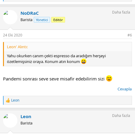
e
p
Daha fazla
NoDRaC
k
i
Barista
Yönetici
Editör
l
e
r
24 Eki 2020
#6
:
Leon' Alıntı:
Yahu okurken canım çekti espresso da aradığım herşeyi
özetlemişsiniz oraya. Konum atın konum
Pandemi sonrası seve seve misafir edebilirim sizi
Cevapla
Leon
T
e
p
Daha fazla
Leon
k
i
Barista
l
e