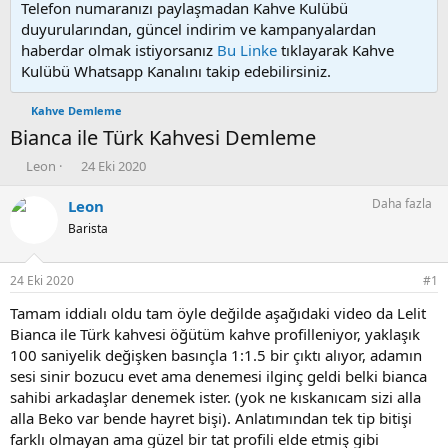
Telefon numaranızı paylaşmadan Kahve Kulübü
duyurularından, güncel indirim ve kampanyalardan
haberdar olmak istiyorsanız
Bu Linke
tıklayarak Kahve
Kulübü Whatsapp Kanalını takip edebilirsiniz.
Kahve Demleme
Bianca ile Türk Kahvesi Demleme
K
B
Leon
24 Eki 2020
o
a
n
ş
Daha fazla
Leon
u
l
Barista
y
a
u
n
b
g
24 Eki 2020
#1
a
ı
ş
ç
Tamam iddialı oldu tam öyle değilde aşağıdaki video da Lelit
l
t
Bianca ile Türk kahvesi öğütüm kahve profilleniyor, yaklaşık
a
a
100 saniyelik değişken basınçla 1:1.5 bir çıktı alıyor, adamın
t
r
sesi sinir bozucu evet ama denemesi ilginç geldi belki bianca
a
i
sahibi arkadaşlar denemek ister. (yok ne kıskanıcam sizi alla
n
h
alla Beko var bende hayret bişi). Anlatımından tek tip bitişi
i
farklı olmayan ama güzel bir tat profili elde etmiş gibi