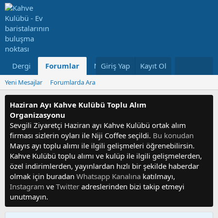
Dergi
Forumlar
Neler Yeni
Giriş Yap
Kayıt Ol
Kullanıcılar
Yeni Mesajlar
Forumlarda Ara
Haziran Ayı Kahve Kulübü Toplu Alım
Organizasyonu
Sevgili Ziyaretçi Haziran ayı Kahve Kulübü ortak alım
firması sizlerin oyları ile Niji Coffee seçildi.
Bu konudan
Mayıs ayı toplu alımı ile ilgili gelişmeleri öğrenebilirsin.
Kahve Kulübü toplu alımı ve kulüp ile ilgili gelişmelerden,
özel indirimlerden, yayınlardan hızlı bir şekilde haberdar
olmak için buradan
Whatsapp Kanalına
katılmayı,
Instagram
ve
Twitter
adreslerinden bizi takip etmeyi
unutmayın.