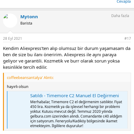
Cevapla
Daha fazla
Mytonn
Barista
28 Eyl 2021
#17
Kendim Aliexpress'ten alıp olumsuz bir durum yaşamasam da
ben de size bu ilanı öneririm. Aliexpress ile aynı paraya
geliyor ve garantili. Kozmetik ve burr olarak sorun yoksa
kesinlikle tercih edilir.
coffeebeansantalya' Alıntı:
hayırlı olsun
Satıldı - Timemore C2 Manuel El Değirmeni
Merhabalar, Timemore C2 el değirmenim satılıktır. Fiyat
450 lira. Kozmetik ya da işlevsel herhangi bir problemi
yoktur. Kutusu mevcut değil. Temmuz 2020 yılında
gelbura.com üzerinden alındı. Comandante c40 aldığım
için satıyorum. Feneryolu/Kadıköy bölgesinde ikamet
etmekteyim. İlgililere duyurulur!
www.kahvekulubu.net