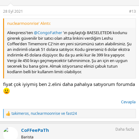
e
r
28 Eyl 2021
#13
:
nuclearmoonrise' Alıntı:
Aliexpress'ten
@CongoFather
'ın paylaştığı 8AESELETED6 kodunu
girerek güvenilir bir satıcı olan altta linkini verdiğim Leshu
Coffee'den Timemore C2'nin en yeni sürümünü satın alabilirsiniz. Şu
an indirimli olarak 51 dolara satılıyor. Kodu girerseniz 6 dolar ekstra
indirimle 45 dolara düşüyor. Bu da şu anki kur ile 399 lira yapıyor.
Vergi ile 450 lirayı geçmeyecektir tahminimce. Şu an için en uygun
secenek bu bana göre. Almak istiyorsanız elinizi çabuk tutun
kodların belli bir kullanım limiti olabiliyor.
US $51.06 63%OFF | TIMEMORE kestane C2 Upgrade manuel kahve
fiyat çok iyiymiş ben 2.elini daha pahalıya satıyorum forumda
değirmeni taşınabilir el yüksek kaliteli değirmeni çay öğütme
makinesi değirmen çift rulman konumlandırma
Cevapla
55.2US $ 60% OFF|Timemore Chestnut C2 Upgrade Manual Coffee Grinder Portable High Quality Hand Grinder Mill With Double Bearing Positioning - Manual Coffee Grinders - AliExpress
Smarter Shopping, Better Living! Aliexpress.com
takimeros
,
nuclearmoonrise
ve
fast24
T
a.aliexpress.com
e
p
Daha fazla
CoFFeePaTh
k
i
Barista