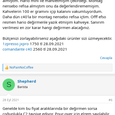
almıştım. Hario mini ile mahvetmişim çekirdeği. Montag
nensebo refisa almıştım onu da değerlendirememişim.
Kahvelerin 100 er gramını içip kalanını vakumluyordum.
Daha dün c40'la bir montag nensebo refisa içtim. Offf efso
resmen hario değirmenle yazık etmişim kahveye. Sanırım
verilmesi en zor karar hangi değirmen alacağınız.
Bütçenizi zorlayabilirseniz aşağıdaki ürünler sizi üzmeyecektir.
1zpresso jxpro
1750 tl 28.09.2021
comandante c40
2560 tl 28.09.2021
Cevapla
NoPainNoCoffee
T
e
p
Shepherd
k
S
i
Barista
l
e
r
28 Eyl 2021
#6
:
Genelde kim bu fiyat aralıklarında bir değirmen sorsa
çoğunlukla C2 tavsiye ediyor. Pour-over için elzem sayılabilir