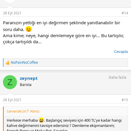
l
e
r
28 Eyl 2021
#14
:
Paranızın yettiği en iyi değirmen şeklinde yanıtlanabilir bir
soru daha.
Ama kime; neye, hangi demlemeye göre en iyi... Bu tartışılır,
çokça tartışıldı da...
Cevapla
NoPainNoCoffee
T
e
p
Daha fazla
zeynept
k
Z
i
Barista
l
e
r
28 Eyl 2021
#15
:
tamerakcin7' Alıntı:
Herkese merhaba
. Başlangıç seviyesi için 400 TL'ye kadar hangi
kahve değirmenini tavsiye edersiniz ? Demleme ekipmanlarım;
French Press ve Moka Pot. Saygılar.