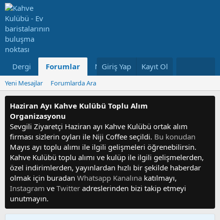
Dergi
Forumlar
Neler Yeni
Giriş Yap
Kayıt Ol
Kullanıcılar
Yeni Mesajlar
Forumlarda Ara
Haziran Ayı Kahve Kulübü Toplu Alım
Organizasyonu
Sevgili Ziyaretçi Haziran ayı Kahve Kulübü ortak alım
firması sizlerin oyları ile Niji Coffee seçildi.
Bu konudan
Mayıs ayı toplu alımı ile ilgili gelişmeleri öğrenebilirsin.
Kahve Kulübü toplu alımı ve kulüp ile ilgili gelişmelerden,
özel indirimlerden, yayınlardan hızlı bir şekilde haberdar
olmak için buradan
Whatsapp Kanalına
katılmayı,
Instagram
ve
Twitter
adreslerinden bizi takip etmeyi
unutmayın.