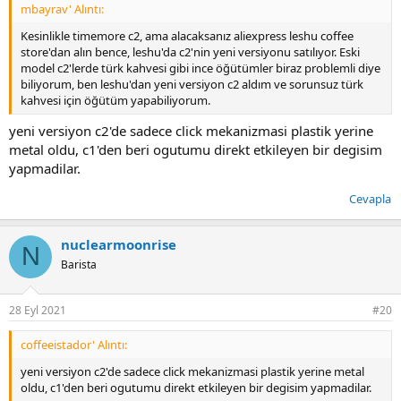
mbayrav' Alıntı:
Kesinlikle timemore c2, ama alacaksanız aliexpress leshu coffee
store'dan alın bence, leshu'da c2'nin yeni versiyonu satılıyor. Eski
model c2'lerde türk kahvesi gibi ince öğütümler biraz problemli diye
biliyorum, ben leshu'dan yeni versiyon c2 aldım ve sorunsuz türk
kahvesi için öğütüm yapabiliyorum.
yeni versiyon c2'de sadece click mekanizmasi plastik yerine
metal oldu, c1'den beri ogutumu direkt etkileyen bir degisim
yapmadilar.
Cevapla
nuclearmoonrise
N
Barista
28 Eyl 2021
#20
coffeeistador' Alıntı:
yeni versiyon c2'de sadece click mekanizmasi plastik yerine metal
oldu, c1'den beri ogutumu direkt etkileyen bir degisim yapmadilar.