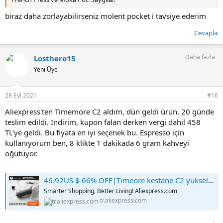
biraz daha zorlayabilirseniz molent pocket i tavsiye ederim
Cevapla
Daha fazla
Losthero15
Yeni Üye
28 Eyl 2021
#16
Aliexpress'ten Timemore C2 aldım, dün geldi ürün. 20 günde
teslim edildi. İndirim, kupon falan derken vergi dahil 458
TL'ye geldi. Bu fiyata en iyi seçenek bu. Espresso için
kullanıyorum ben, 8 klikte 1 dakikada 6 gram kahveyi
öğütüyor.
46.92US $ 66% OFF|Timeore kestane C2 yükseltme manuel kahve değirmeni taşınabilir yüksek kaliteli el değirmeni ile çift rulman konumlandırma|Manuel Kahve Öğütücüler| - AliExpress
Smarter Shopping, Better Living! Aliexpress.com
tr.aliexpress.com