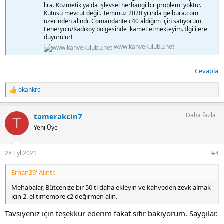
lira. Kozmetik ya da işlevsel herhangi bir problemi yoktur.
Kutusu mevcut değil. Temmuz 2020 yılında gelbura.com
üzerinden alındı. Comandante c40 aldığım için satıyorum.
Feneryolu/Kadıköy bölgesinde ikamet etmekteyim. İlgililere
duyurulur!
www.kahvekulubu.net
Cevapla
okankrc
T
e
p
Daha fazla
tamerakcin7
k
T
i
Yeni Üye
l
e
r
28 Eyl 2021
#4
:
Erhan39' Alıntı:
Mehabalar, Bütçenize bir 50 tl daha ekleyin ve kahveden zevk almak
için 2. el timemore c2 değirmen alın.
Tavsiyeniz için teşekkür ederim fakat sıfır bakıyorum. Saygılar.