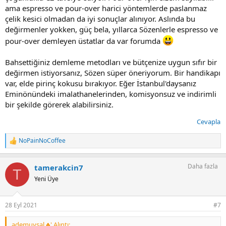
ama espresso ve pour-over harici yöntemlerde paslanmaz
çelik kesici olmadan da iyi sonuçlar alınıyor. Aslında bu
değirmenler yokken, güç bela, yıllarca Sözenlerle espresso ve
pour-over demleyen üstatlar da var forumda
Bahsettiğiniz demleme metodları ve bütçenize uygun sıfır bir
değirmen istiyorsanız, Sözen süper öneriyorum. Bir handikapı
var, elde pirinç kokusu bırakıyor. Eğer İstanbul'daysanız
Eminönündeki imalathanelerinden, komisyonsuz ve indirimli
bir şekilde görerek alabilirsiniz.
Cevapla
NoPainNoCoffee
T
e
p
Daha fazla
tamerakcin7
k
T
i
Yeni Üye
l
e
r
28 Eyl 2021
#7
:
ademuysal ♣' Alıntı: