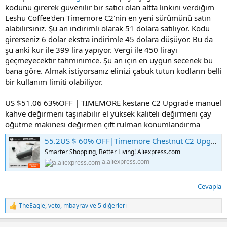
kodunu girerek güvenilir bir satıcı olan altta linkini verdiğim
Leshu Coffee'den Timemore C2'nin en yeni sürümünü satın
alabilirsiniz. Şu an indirimli olarak 51 dolara satılıyor. Kodu
girerseniz 6 dolar ekstra indirimle 45 dolara düşüyor. Bu da
şu anki kur ile 399 lira yapıyor. Vergi ile 450 lirayı
geçmeyecektir tahminimce. Şu an için en uygun secenek bu
bana göre. Almak istiyorsanız elinizi çabuk tutun kodların belli
bir kullanım limiti olabiliyor.
US $51.06 63%OFF | TIMEMORE kestane C2 Upgrade manuel
kahve değirmeni taşınabilir el yüksek kaliteli değirmeni çay
öğütme makinesi değirmen çift rulman konumlandırma
55.2US $ 60% OFF|Timemore Chestnut C2 Upgrade Manual Coffee Grinder Portable High Quality Hand Grinder Mill With Double Bearing Positioning - Manual Coffee Grinders - AliExpress
Smarter Shopping, Better Living! Aliexpress.com
a.aliexpress.com
Cevapla
TheEagle
,
veto
,
mbayrav
ve 5 diğerleri
T
e
p