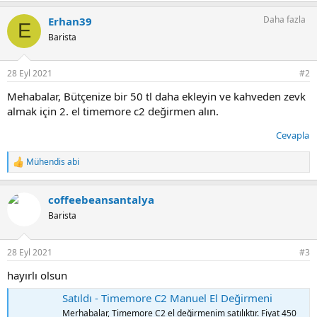
Daha fazla
Erhan39
E
Barista
28 Eyl 2021
#2
Mehabalar, Bütçenize bir 50 tl daha ekleyin ve kahveden zevk
almak için 2. el timemore c2 değirmen alın.
Cevapla
Mühendis abi
T
e
p
coffeebeansantalya
k
i
Barista
l
e
r
28 Eyl 2021
#3
:
hayırlı olsun
Satıldı - Timemore C2 Manuel El Değirmeni
Merhabalar, Timemore C2 el değirmenim satılıktır. Fiyat 450