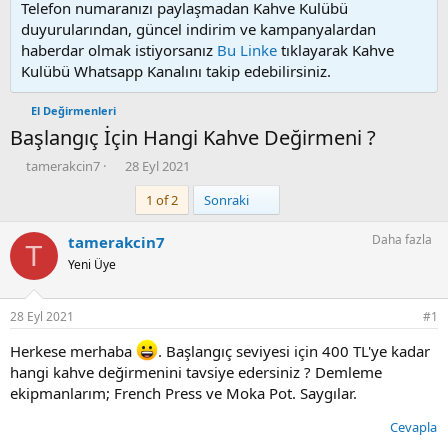
Telefon numaranızı paylaşmadan Kahve Kulübü
duyurularından, güncel indirim ve kampanyalardan
haberdar olmak istiyorsanız
Bu Linke
tıklayarak Kahve
Kulübü Whatsapp Kanalını takip edebilirsiniz.
El Değirmenleri
Başlangıç İçin Hangi Kahve Değirmeni ?
K
B
tamerakcin7
28 Eyl 2021
o
a
Son
1 of 2
Sonraki
n
ş
u
l
y
a
Daha fazla
tamerakcin7
T
u
n
Yeni Üye
b
g
a
ı
ş
ç
28 Eyl 2021
#1
l
t
a
a
Herkese merhaba
. Başlangıç seviyesi için 400 TL'ye kadar
t
r
hangi kahve değirmenini tavsiye edersiniz ? Demleme
a
i
ekipmanlarım; French Press ve Moka Pot. Saygılar.
n
h
i
Cevapla