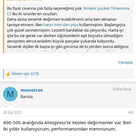
Bu fiyat civarına çok fazla seçeneğiniz yok.
Molent pocket
Timemore
C2
Bu iki ürünler en ucuzları.
Daha azına seramik değirmen bulabilirsiniz ama ben almanızı
tavsiye etmem. Ben
hario mini slim plus
kullanmıştım. Başlangıçta
çok güzel zannetmiştim. Lezzetli bardaklar da çıkıyordu. Hatta iyi
işte bu ne gerek var derken öğütümlerin eşit boyutta olmadığını
aeropress alınca anladım büyük parçalar yukarıda kalıyordu.
Seramik dişliler ilk başta iyi gibi görünse de bi yerden sonra aldığınız
çekirdekleri heba ettiğinizi hissediyorsunuz. Örneğin null kibingo
intenso almıştım. Hario mini ile mahvetmişim çekirdeği. Montag
Cevapla
nensebo refisa almıştım onu da değerlendirememişim. Kahvelerin
100 er gramını içip kalanını vakumluyordum. Daha dün c40'la bir
montag nensebo refisa cket'ı inceleyeceğim. Teşekkür ederim
Silinen üye 3276
T
saygılar.
e
p
ademuysal ♣' Alıntı:
Daha fazla
monotros
k
M
i
Barista
Bu fiyat civarına çok fazla seçeneğiniz yok.
Molent pocket
l
Timemore C2
Bu iki ürünler en ucuzları.
e
Daha azına seramik değirmen bulabilirsiniz ama ben almanızı
r
28 Eyl 2021
#8
tavsiye etmem. Ben
hario mini slim plus
kullanmıştım.
:
Başlangıçta çok güzel zannetmiştim. Lezzetli bardaklar da
400-500 aralığında Aliexpress'te Xeoleo değirmenler var. Ben
çıkıyordu. Hatta iyi işte bu ne gerek var derken öğütümlerin eşit
iki yıldır kullanıyorum, performansından memnunum.
boyutta olmadığını aeropress alınca anladım büyük parçalar