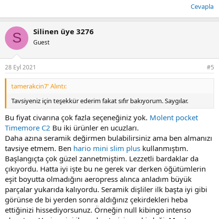
Cevapla
Silinen üye 3276
S
Guest
28 Eyl 2021
#5
tamerakcin7' Alıntı:
Tavsiyeniz için teşekkür ederim fakat sıfır bakıyorum. Saygılar.
Bu fiyat civarına çok fazla seçeneğiniz yok.
Molent pocket
Timemore C2
Bu iki ürünler en ucuzları.
Daha azına seramik değirmen bulabilirsiniz ama ben almanızı
tavsiye etmem. Ben
hario mini slim plus
kullanmıştım.
Başlangıçta çok güzel zannetmiştim. Lezzetli bardaklar da
çıkıyordu. Hatta iyi işte bu ne gerek var derken öğütümlerin
eşit boyutta olmadığını aeropress alınca anladım büyük
parçalar yukarıda kalıyordu. Seramik dişliler ilk başta iyi gibi
görünse de bi yerden sonra aldığınız çekirdekleri heba
ettiğinizi hissediyorsunuz. Örneğin null kibingo intenso