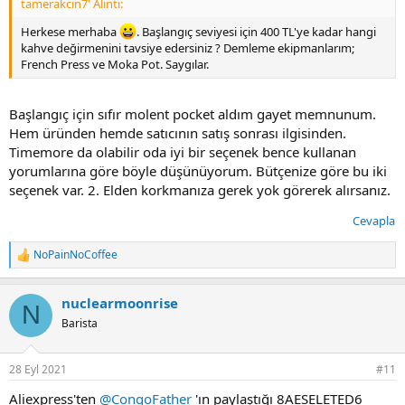
tamerakcin7' Alıntı:
Herkese merhaba
. Başlangıç seviyesi için 400 TL'ye kadar hangi
kahve değirmenini tavsiye edersiniz ? Demleme ekipmanlarım;
French Press ve Moka Pot. Saygılar.
Başlangıç için sıfır molent pocket aldım gayet memnunum.
Hem üründen hemde satıcının satış sonrası ilgisinden.
Timemore da olabilir oda iyi bir seçenek bence kullanan
yorumlarına göre böyle düşünüyorum. Bütçenize göre bu iki
seçenek var. 2. Elden korkmanıza gerek yok görerek alırsanız.
Cevapla
NoPainNoCoffee
T
e
p
nuclearmoonrise
k
N
i
Barista
l
e
r
28 Eyl 2021
#11
:
Aliexpress'ten
@CongoFather
'ın paylaştığı 8AESELETED6