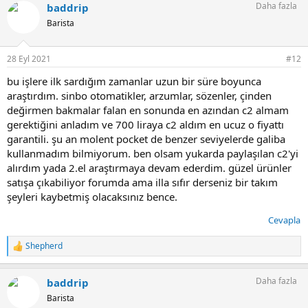
Daha fazla
baddrip
k
i
Barista
l
e
r
28 Eyl 2021
#12
:
bu işlere ilk sardığım zamanlar uzun bir süre boyunca
araştırdım. sinbo otomatikler, arzumlar, sözenler, çinden
değirmen bakmalar falan en sonunda en azından c2 almam
gerektiğini anladım ve 700 liraya c2 aldım en ucuz o fiyattı
garantili. şu an molent pocket de benzer seviyelerde galiba
kullanmadım bilmiyorum. ben olsam yukarda paylaşılan c2'yi
alırdım yada 2.el araştırmaya devam ederdim. güzel ürünler
satışa çıkabiliyor forumda ama illa sıfır derseniz bir takım
şeyleri kaybetmiş olacaksınız bence.
Cevapla
Shepherd
T
e
p
Daha fazla
baddrip
k
i
Barista
l