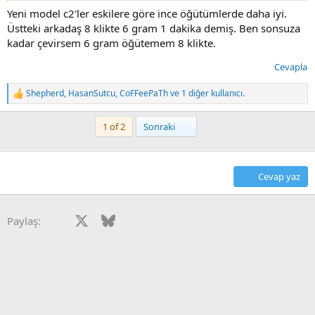
Yeni model c2'ler eskilere göre ince öğütümlerde daha iyi.
Üstteki arkadaş 8 klikte 6 gram 1 dakika demiş. Ben sonsuza
kadar çevirsem 6 gram öğütemem 8 klikte.
Cevapla
Shepherd
,
HasanSutcu
,
CoFFeePaTh
ve 1 diğer kullanıcı.
T
e
p
Son
1 of 2
Sonraki
k
i
l
e
Cevap yaz
r
:
Facebook
X
Bluesky
LinkedIn
Reddit
Pinterest
Tumblr
WhatsApp
E-posta
Paylaş: