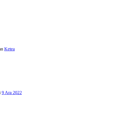
an
Ketea
i
9 Ara 2022