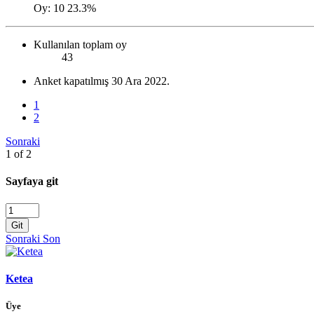
Oy:
10
23.3%
Kullanılan toplam oy
43
Anket kapatılmış
30 Ara 2022
.
1
2
Sonraki
1 of 2
Sayfaya git
Git
Sonraki
Son
Ketea
Üye