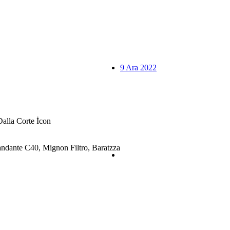
9 Ara 2022
alla Corte İcon
dante C40, Mignon Filtro, Baratzza