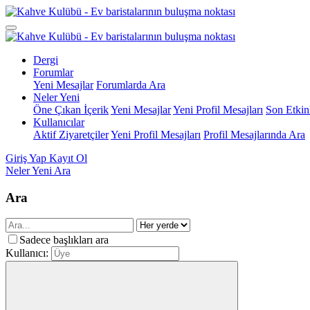
Dergi
Forumlar
Yeni Mesajlar
Forumlarda Ara
Neler Yeni
Öne Çıkan İçerik
Yeni Mesajlar
Yeni Profil Mesajları
Son Etkinl
Kullanıcılar
Aktif Ziyaretçiler
Yeni Profil Mesajları
Profil Mesajlarında Ara
Giriş Yap
Kayıt Ol
Neler Yeni
Ara
Ara
Sadece başlıkları ara
Kullanıcı: