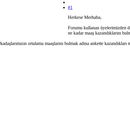
#1
Herkese Merhaba,
Forumu kullanan üyelerimizden de b
ne kadar maaş kazandıklarını bul
arkadaşlarımızın ortalama maaşlarını bulmak adına ankette kazandıkları m