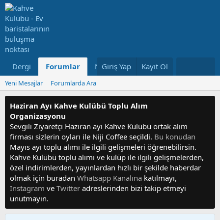
Dergi
Forumlar
Neler Yeni
Giriş Yap
Kayıt Ol
Kullanıcılar
Yeni Mesajlar
Forumlarda Ara
Haziran Ayı Kahve Kulübü Toplu Alım
Organizasyonu
Sevgili Ziyaretçi Haziran ayı Kahve Kulübü ortak alım
firması sizlerin oyları ile Niji Coffee seçildi.
Bu konudan
Mayıs ayı toplu alımı ile ilgili gelişmeleri öğrenebilirsin.
Kahve Kulübü toplu alımı ve kulüp ile ilgili gelişmelerden,
özel indirimlerden, yayınlardan hızlı bir şekilde haberdar
olmak için buradan
Whatsapp Kanalına
katılmayı,
Instagram
ve
Twitter
adreslerinden bizi takip etmeyi
unutmayın.