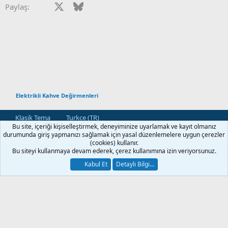
Facebook
X
Bluesky
LinkedIn
Reddit
Pinterest
Tumblr
WhatsApp
E-posta
Paylaş:
Elektrikli Kahve Değirmenleri
Klasik Tema
Turkce (TR)
Bu site, içeriği kişiselleştirmek, deneyiminize uyarlamak ve kayıt olmanız
Bize Ulaşın
Kullanım ve Şartlar
Gizlilik Politikası
Yardım
durumunda giriş yapmanızı sağlamak için yasal düzenlemelere uygun çerezler
Ana Sayfa
R
(cookies) kullanır.
S
Bu siteyi kullanmaya devam ederek, çerez kullanımına izin veriyorsunuz.
S
®
Community platform by XenForo
© 2010-2026 XenForo Ltd.
Kabul Et
Detaylı Bilgi...
[XGT] Forum statistics system
- XenGenTr