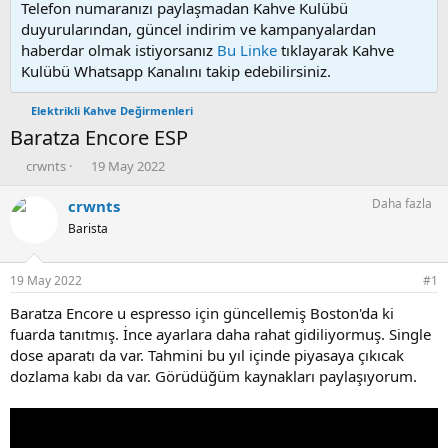
Telefon numaranızı paylaşmadan Kahve Kulübü
duyurularından, güncel indirim ve kampanyalardan
haberdar olmak istiyorsanız
Bu Linke
tıklayarak Kahve
Kulübü Whatsapp Kanalını takip edebilirsiniz.
Elektrikli Kahve Değirmenleri
Baratza Encore ESP
K
B
crwnts
19 May 2022
o
a
n
ş
Daha fazla
crwnts
u
l
Barista
y
a
u
n
b
g
19 May 2022
#1
a
ı
ş
ç
Baratza Encore u espresso için güncellemiş Boston'da ki
l
t
fuarda tanıtmış. İnce ayarlara daha rahat gidiliyormuş. Single
a
a
dose aparatı da var. Tahmini bu yıl içinde piyasaya çıkıcak
t
r
dozlama kabı da var. Görüdüğüm kaynakları paylaşıyorum.
a
i
n
h
i