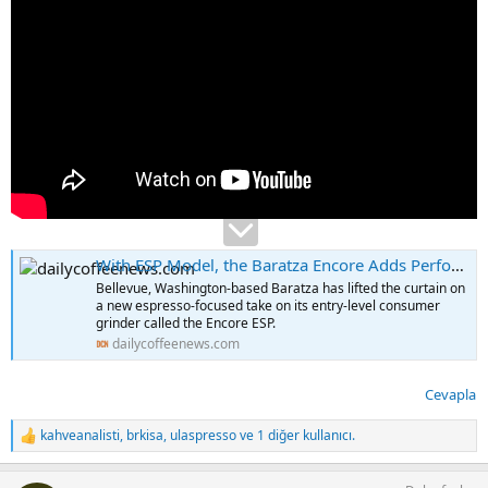
With ESP Model, the Baratza Encore Adds Performance
Bellevue, Washington-based Baratza has lifted the curtain on
a new espresso-focused take on its entry-level consumer
grinder called the Encore ESP.
dailycoffeenews.com
Cevapla
kahveanalisti
,
brkisa
,
ulaspresso
ve 1 diğer kullanıcı.
T
e
p