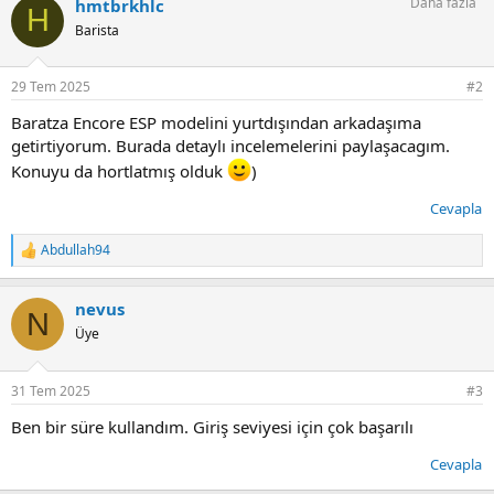
Daha fazla
hmtbrkhlc
k
H
i
Barista
l
e
r
29 Tem 2025
#2
:
Baratza Encore ESP modelini yurtdışından arkadaşıma
getirtiyorum. Burada detaylı incelemelerini paylaşacagım.
Konuyu da hortlatmış olduk
)
Cevapla
Abdullah94
T
e
p
nevus
k
N
i
Üye
l
e
r
31 Tem 2025
#3
:
Ben bir süre kullandım. Giriş seviyesi için çok başarılı
Cevapla