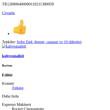
TR120006400000110211380059
Cevapla
Tepkiler:
Sefer Dağ
,
thgngr
,
caspase
ve 10 diğerleri
kahveanalisti
Barista
Editör
Konum
Ankara
Daha fazla
Espresso Makinesi
Rocket Cinquantotto