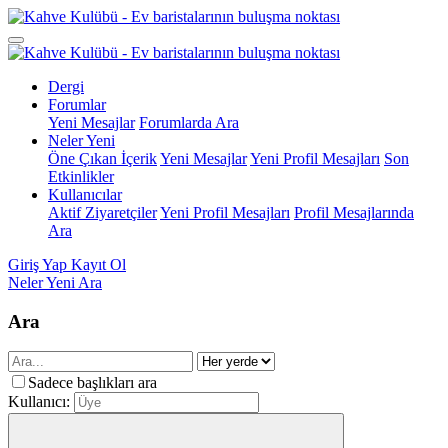
Dergi
Forumlar
Yeni Mesajlar
Forumlarda Ara
Neler Yeni
Öne Çıkan İçerik
Yeni Mesajlar
Yeni Profil Mesajları
Son
Etkinlikler
Kullanıcılar
Aktif Ziyaretçiler
Yeni Profil Mesajları
Profil Mesajlarında
Ara
Giriş Yap
Kayıt Ol
Neler Yeni
Ara
Ara
Sadece başlıkları ara
Kullanıcı: