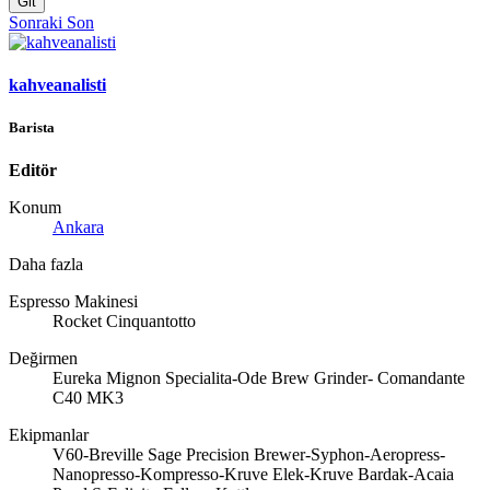
Git
Sonraki
Son
kahveanalisti
Barista
Editör
Konum
Ankara
Daha fazla
Espresso Makinesi
Rocket Cinquantotto
Değirmen
Eureka Mignon Specialita-Ode Brew Grinder- Comandante
C40 MK3
Ekipmanlar
V60-Breville Sage Precision Brewer-Syphon-Aeropress-
Nanopresso-Kompresso-Kruve Elek-Kruve Bardak-Acaia