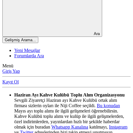
Ara
Gelişmiş Arama...
Yeni Mesajlar
Forumlarda Ara
Menü
Giriş Yap
Kayıt Ol
Haziran Ayı Kahve Kulübü Toplu Alım Organizasyonu
Sevgili Ziyaretçi Haziran ayı Kahve Kulübü ortak alım
firması sizlerin oyları ile Niji Coffee seçildi.
Bu konudan
Mayıs ayı toplu alımı ile ilgili gelişmeleri öğrenebilirsin.
Kahve Kulübü toplu alımı ve kulüp ile ilgili gelişmelerden,
özel indirimlerden, yayınlardan hızlı bir şekilde haberdar
olmak için buradan
Whatsapp Kanalına
katılmayı,
Instagram
ve
Twitter
adreslerinden bizi takip etmeyi unutmayın.