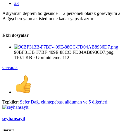
#3
Adıyaman deprem bölgesinde 112 personeli olarak görevliyim 2.
Bağışı ben yapmak istedim ne kadar yapsak azdır
Ekli dosyalar
90BF313B-F7BF-409E-88CC-FD04AB8936D7.png
110.1 KB · Görüntüleme: 112
Cevapla
Tepkiler:
Sefer Dağ
,
ekintepebas
,
aliduman
ve 5 diğerleri
seyhansayit
Barista