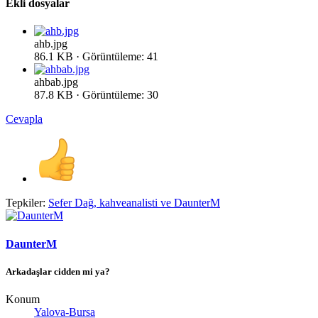
Ekli dosyalar
ahb.jpg
86.1 KB · Görüntüleme: 41
ahbab.jpg
87.8 KB · Görüntüleme: 30
Cevapla
Tepkiler:
Sefer Dağ
,
kahveanalisti
ve
DaunterM
DaunterM
Arkadaşlar cidden mi ya?
Konum
Yalova-Bursa