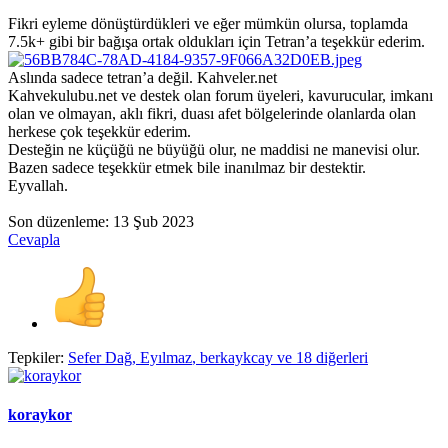
Fikri eyleme dönüştürdükleri ve eğer mümkün olursa, toplamda
7.5k+ gibi bir bağışa ortak oldukları için Tetran’a teşekkür ederim.
Aslında sadece tetran’a değil. Kahveler.net
Kahvekulubu.net ve destek olan forum üyeleri, kavurucular, imkanı
olan ve olmayan, aklı fikri, duası afet bölgelerinde olanlarda olan
herkese çok teşekkür ederim.
Desteğin ne küçüğü ne büyüğü olur, ne maddisi ne manevisi olur.
Bazen sadece teşekkür etmek bile inanılmaz bir destektir.
Eyvallah.
Son düzenleme:
13 Şub 2023
Cevapla
Tepkiler:
Sefer Dağ
,
Eyılmaz
,
berkaykcay
ve 18 diğerleri
koraykor