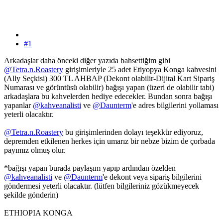
#1
Arkadaşlar daha önceki diğer yazıda bahsettiğim gibi
@Tetra.n.Roastery
girişimleriyle 25 adet Etiyopya Konga kahvesini
(Ally Seçkisi) 300 TL AHBAP (Dekont olabilir-Dijital Kart Sipariş
Numarası ve görüntüsü olabilir) bağışı yapan (üzeri de olabilir tabi)
arkadaşlara bu kahvelerden hediye edecekler. Bundan sonra bağışı
yapanlar
@kahveanalisti
ve
@Daunterm
'e adres bilgilerini yollaması
yeterli olacaktır.
@Tetra.n.Roastery
bu girişimlerinden dolayı teşekkür ediyoruz,
depremden etkilenen herkes için umarız bir nebze bizim de çorbada
payımız olmuş olur.
*bağışı yapan burada paylaşım yapıp ardından özelden
@kahveanalisti
ve
@Daunterm
'e dekont veya sipariş bilgilerini
göndermesi yeterli olacaktır. (lütfen bilgileriniz gözükmeyecek
şekilde gönderin)
ETHIOPIA KONGA