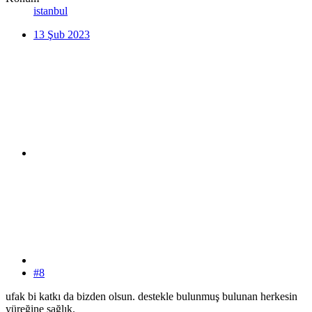
istanbul
13 Şub 2023
#8
ufak bi katkı da bizden olsun. destekle bulunmuş bulunan herkesin
yüreğine sağlık.