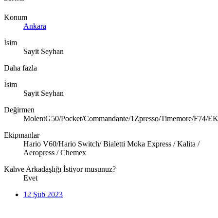
Konum
Ankara
İsim
Sayit Seyhan
Daha fazla
İsim
Sayit Seyhan
Değirmen
MolentG50/Pocket/Commandante/1Zpresso/Timemore/F74/E
Ekipmanlar
Hario V60/Hario Switch/ Bialetti Moka Express / Kalita /
Aeropress / Chemex
Kahve Arkadaşlığı İstiyor musunuz?
Evet
12 Şub 2023