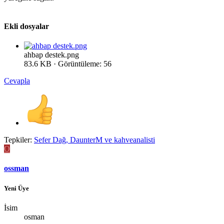
Ekli dosyalar
ahbap destek.png
83.6 KB · Görüntüleme: 56
Cevapla
Tepkiler:
Sefer Dağ
,
DaunterM
ve
kahveanalisti
O
ossman
Yeni Üye
İsim
osman