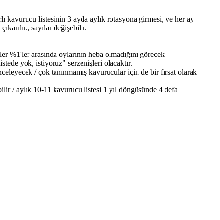
ı kavurucu listesinin 3 ayda aylık rotasyona girmesi, ve her ay
arılır., sayılar değişebilir.
ler %1'ler arasında oylarının heba olmadığını görecek
tede yok, istiyoruz" serzenişleri olacaktır.
nceleyecek / çok tanınmamış kavurucular için de bir fırsat olarak
lir / aylık 10-11 kavurucu listesi 1 yıl döngüsünde 4 defa