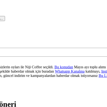
...
zlerin oyları ile Niji Coffee seçildi.
Bu konudan
Mayıs ayı toplu alımı 
ir şekilde haberdar olmak için buradan
Whatsapp Kanalına
katılmayı,
Ins
 güncel indirim ve kampanyalardan haberdar olmak istiyorsanız
Bu L
 öneri