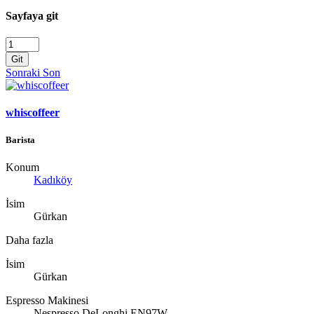
Sayfaya git
Git
Sonraki
Son
whiscoffeer
Barista
Konum
Kadıköy
İsim
Gürkan
Daha fazla
İsim
Gürkan
Espresso Makinesi
Nespresso DeLonghi EN97W