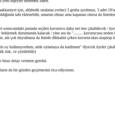
 yeni bişeyler denemek zaten.
niyet için, alfabetik sıralama yerine) 3 gruba ayrılması, 3 adet 10'arl
ğında tabi eklenebilir, umarım olmaz ama kapanan olursa da listeden çık
et sonucundaki pastada seçilen kavurucu daha net öne çıkabilecek / üye
beklemek durumunda kalacak / yine ara da "......... kavurucusu neden lis
n, adı çok duyulmasa da listede dikkatini çeken kavurucuları araştırıp i
in oy kullanıyordum, artık oylamaya da katılmam" diyecek üyeler çıkabi
k risk, ve çözülebilir)
n biraz detay vermem gerekti.
şların da bir gözden geçirmesini rica ediyorum.