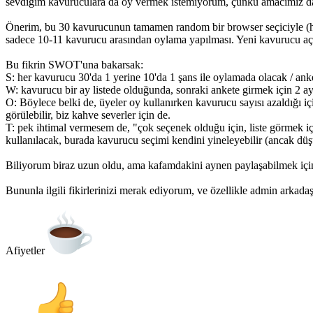
sevdiğim kavuruculara da oy vermek istemiyorum, çünkü amacımız da
Önerim, bu 30 kavurucunun tamamen random bir browser seçiciyle (hakka
sadece 10-11 kavurucu arasından oylama yapılması. Yeni kavurucu açıldı
Bu fikrin SWOT'una bakarsak:
S: her kavurucu 30'da 1 yerine 10'da 1 şans ile oylamada olacak / ank
W: kavurucu bir ay listede olduğunda, sonraki ankete girmek için 2 ay 
O: Böylece belki de, üyeler oy kullanırken kavurucu sayısı azaldığı içi
görülebilir, biz kahve severler için de.
T: pek ihtimal vermesem de, "çok seçenek olduğu için, liste görmek iç
kullanılacak, burada kavurucu seçimi kendini yineleyebilir (ancak düşü
Biliyorum biraz uzun oldu, ama kafamdakini aynen paylaşabilmek içi
Bununla ilgili fikirlerinizi merak ediyorum, ve özellikle admin arkada
Afiyetler