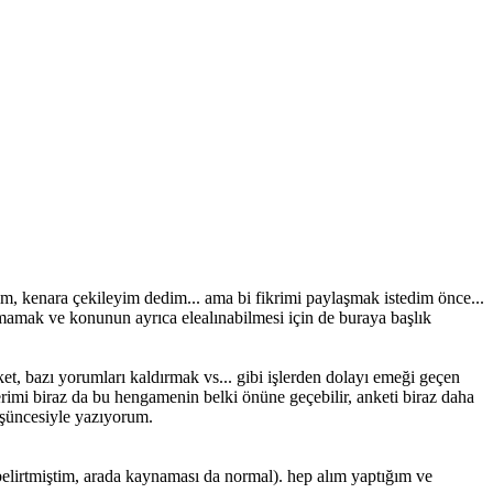
m, kenara çekileyim dedim... ama bi fikrimi paylaşmak istedim önce...
amak ve konunun ayrıca elealınabilmesi için de buraya başlık
et, bazı yorumları kaldırmak vs... gibi işlerden dolayı emeği geçen
erimi biraz da bu hengamenin belki önüne geçebilir, anketi biraz daha
üşüncesiyle yazıyorum.
belirtmiştim, arada kaynaması da normal). hep alım yaptığım ve