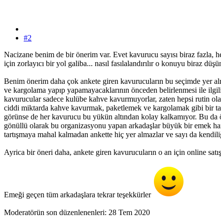
#2
Nacizane benim de bir önerim var. Evet kavurucu sayısı biraz fazla, 
için zorlayıcı bir yol galiba... nasıl fasılalandırılır o konuyu biraz dü
Benim önerim daha çok ankete giren kavurucuların bu seçimde yer almay
ve kargolama yapıp yapamayacaklarının önceden belirlenmesi ile ilgili.
kavurucular sadece kulübe kahve kavurmuyorlar, zaten hepsi rutin olara
ciddi miktarda kahve kavurmak, paketlemek ve kargolamak gibi bir tabiri 
görünse de her kavurucu bu yükün altından kolay kalkamıyor. Bu da öze
gönüllü olarak bu organizasyonu yapan arkadaşlar büyük bir emek harcı
tartışmaya mahal kalmadan ankette hiç yer almazlar ve sayı da kendiliğ
Ayrica bir öneri daha, ankete giren kavurucuların o an için online satı
Emeği geçen tüm arkadaşlara tekrar teşekkürler
Moderatörün son düzenlenenleri:
28 Tem 2020