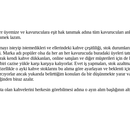
her üyemize ve kavuruculara eşit hak tanımak adına tüm kavurucuları a
şünmek lazım.
ı isteyip istemedikleri ve ellerindeki kahve çeşitliliği, stok durumlar
 Marka adı popüler olsa da her an her kavurucuda buradaki üyeleri tatmi
k kendi kahve dükkanları, online satışları ve diğer müşterileri için de 
cazise yükle karşı karşıya kalıyorlar. Evet iş yapmaları, stok azaltmalar
llikle o ayki kahve stoklarını bu alıma göre ayarlayan ve beklenti içine
yorlar ancak yukarıda belirttiğim konuları da bir düşünmekte yarar var
inden biraz azalır.
şta olan kahvelerini herkesin görebilmesi adına o ayın alım başlığının alt