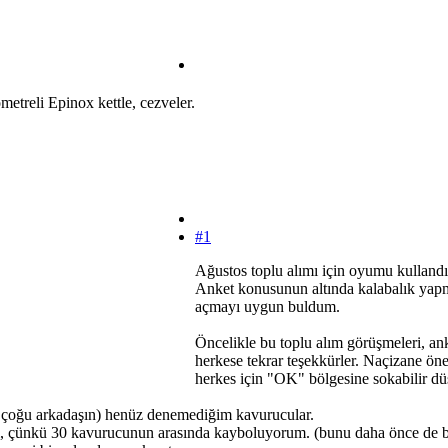
etreli Epinox kettle, cezveler.
#1
Ağustos toplu alımı için oyumu kullandı
Anket konusunun altında kalabalık yapm
açmayı uygun buldum.
Öncelikle bu toplu alım görüşmeleri, ank
herkese tekrar teşekkürler. Naçizane ön
herkes için "OK" bölgesine sokabilir d
 çoğu arkadaşın) henüz denemediğim kavurucular.
geldi, çünkü 30 kavurucunun arasında kayboluyorum. (bunu daha önce de 