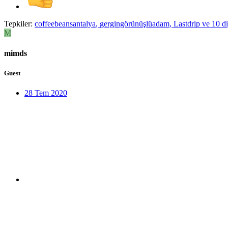
Tepkiler:
coffeebeansantalya
,
gergingörünüşlüadam
,
Lastdrip
ve 10 di
M
mimds
Guest
28 Tem 2020