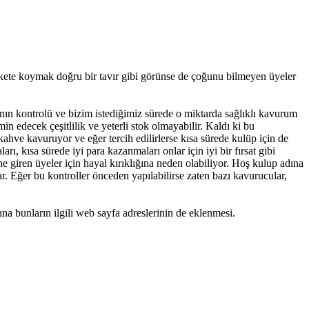
nkete koymak doğru bir tavır gibi görünse de çoğunu bilmeyen üyeler
ının kontrolü ve bizim istediğimiz sürede o miktarda sağlıklı kavurum
n edecek çeşitlilik ve yeterli stok olmayabilir. Kaldı ki bu
kahve kavuruyor ve eğer tercih edilirlerse kısa sürede kulüp için de
ı, kısa sürede iyi para kazanmaları onlar için iyi bir fırsat gibi
 giren üyeler için hayal kırıklığına neden olabiliyor. Hoş kulup adına
. Eğer bu kontroller önceden yapılabilirse zaten bazı kavurucular,
ına bunların ilgili web sayfa adreslerinin de eklenmesi.