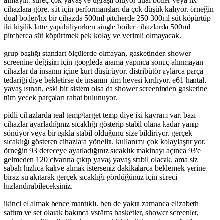
almayın. süreç çok yavaş ve uğraşlı oluyor dual boiler veya hx
cihazlara göre. süt için performansları da çok düşük kalıyor. örneğin
dual boiler/hx bir cihazda 500ml pitcherde 250 300ml süt köpürtüp
iki kişilik latte yapabiliyorken single boiler cihazlarda 500ml
pitcherda süt köpürtmek pek kolay ve verimli olmayacak.
grup başlığı standart ölçülerde olmayan, gasketinden shower
screenine değişim için googleda arama yapınca sonuç alınmayan
cihazlar da insanın içine kurt düşürüyor. distribütör aylarca parça
tedariği diye bekletirse de insanın tüm hevesi kırılıyor. e61 hantal,
yavaş ısınan, eski bir sistem olsa da shower screeninden gasketine
tüm yedek parçaları rahat bulunuyor.
pidli cihazlarda real temp/target temp diye iki kavram var. bazı
cihazlar ayarladığınız sıcaklığı gösterip stabil olana kadar yanıp
sönüyor veya bir ışıkla stabil olduğunu size bildiriyor. gerçek
sıcaklığı gösteren cihazlara yönelin. kullanımı çok kolaylaştırıyor.
örneğin 93 dereceye ayarladığınız sıcaklık makinayı açınca 93'e
gelmeden 120 civarına çıkıp yavaş yavaş stabil olacak. ama siz
sabah hızlıca kahve almak isterseniz dakikalarca beklemek yerine
biraz su akıtarak gerçek sıcaklığı gördüğünüz için süreci
hızlandırabileceksiniz.
ikinci el almak bence mantıklı. ben de yakın zamanda elizabeth
sattım ve set olarak bakınca vst/ims basketler, shower screenler,