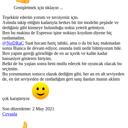
Genişletmek için tıklayın ...
Teşekkür ederim yorum ve tavsiyeniz için.
Aslında takip ettiğim kadarıyla herkes bir üst modelin peşinde ve
dediğiniz gibi kimseye bulunduğu nokta yeterli gelmiyor.
Ben bu makina ile Espresso işine noktayı koydum diyene hiç
rastlamadım.
@NoDRaC
Suat hocam hariç tabiki, ama o da bir kaç makinadan
sonra Bianca ile devam ediyor, onunda üstü nedir bilmiyorum bile.
Ben yapım gereği görselliğe de en az içerik ve kalite kadar
hassasiyet gösteren biriyim.
Belki de bu yaştan sonra beni mutlu edecek bir oyuncak olacak bu
seçimim.
Bu yorumumun sonucu olarak dediğim gibi, her an en alt seviyeden
de, en üst seviyeden de rastladığım geri satış ilanları inanın aklımı
çok karıştırıyor.
Son düzenleme:
2 May 2021
Cevapla