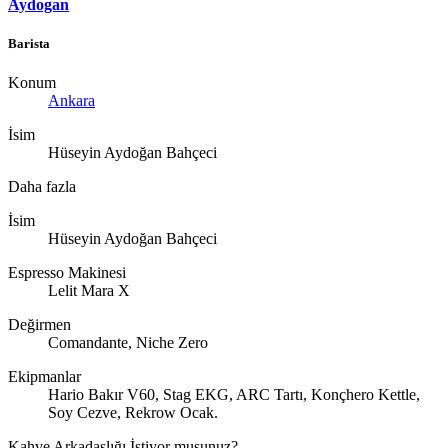
Aydogan
Barista
Konum
Ankara
İsim
Hüseyin Aydoğan Bahçeci
Daha fazla
İsim
Hüseyin Aydoğan Bahçeci
Espresso Makinesi
Lelit Mara X
Değirmen
Comandante, Niche Zero
Ekipmanlar
Hario Bakır V60, Stag EKG, ARC Tartı, Konçhero Kettle,
Soy Cezve, Rekrow Ocak.
Kahve Arkadaşlığı İstiyor musunuz?