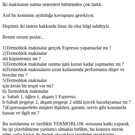
İki makinanın ısıtma sistemleri birbirinden çok farklı.
Asıl bu konunun aydınlığa kavuşması gerekiyor.
Hepimiz iki sistem hakkında biraz da olsa bilgi sahibiyiz.
Benim sorum şunlar...
1)Termoblok makinalar gerçek Espresso yapamazlar mı ?
2)Termoblok makinalar
süt köpürtemez mi ?
3)Termoblok makinalar ısınma işini kazan kadar yapmamız mı ?
4)Termoblok makinaların uzun kullanımda performansı düşer ve
bozolur mu ?
5)Termoblok makinalar
için kesin bir tespit var mı?
6) Termoblok makinalar
a- Sabah 1, öğlen 1, akşam 1 Espresso.
b-Sabah peşpeşe 2, akşam peşpeşe 2 sütlü içecek hazırlayamaz mı ?
7)Espressoperfetto müşteri ilişkileri, garanti, servis gibi konularda
hassas ve ilgili mi ?
Bu sorularıma ve özellikle TERMOBLOK sorusuna katkı yaparak
bu işi çözebilmeme yardımcı olmakla birlikte, bu konuyu merak
eden çoğu kişiye de destek olacaklara şimdiden teşekkürler.