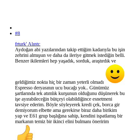
#8
frturk' Alıntı:
Aydoğan abi yazılarından takip ettiğim kadarıyla bu işin
zehrini almışsın ve daha da ileriye gitmek istediğin belli.
Benzer ikilemleri hep yaşadık, sorduk, araştırdık ve
geldiğimiz nokta hiç bir zaman yeterli olmadı
Espresso deryasının ucu bucağı yok.. Günümüz
şartlarında tek atımlık kurşunun olduğunu düşünerek bu
işe ayırabileceğin bütçeyi olabildiğince esnetmeni
tavsiye ederim. Böyle söyleyerek kredi çek, borca gir
demiyorum elbette ama gerekirse biraz daha birikim
yap ve E61 grup başlığına sahip, kendini ispatlamış bir
markanın temiz bir ikinci elini bulmanı öneririm