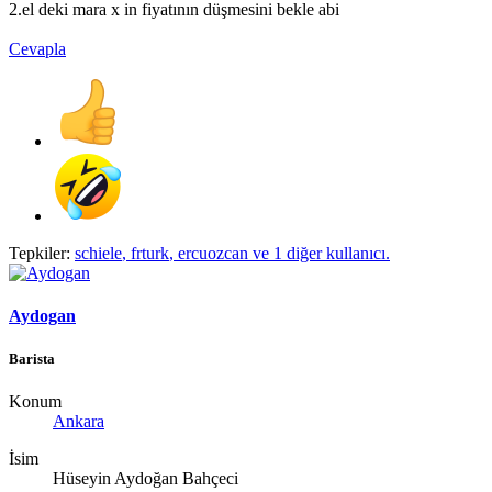
2.el deki mara x in fiyatının düşmesini bekle abi
Cevapla
Tepkiler:
schiele
,
frturk
,
ercuozcan
ve 1 diğer kullanıcı.
Aydogan
Barista
Konum
Ankara
İsim
Hüseyin Aydoğan Bahçeci