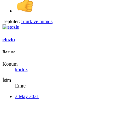
Tepkiler:
frturk
ve
mimds
etozlu
Barista
Konum
körfez
İsim
Emre
2 May 2021