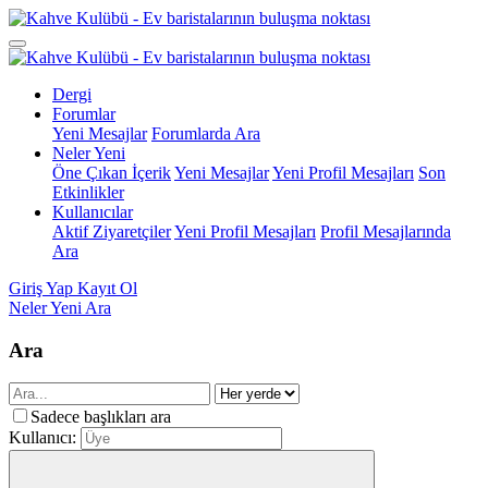
Dergi
Forumlar
Yeni Mesajlar
Forumlarda Ara
Neler Yeni
Öne Çıkan İçerik
Yeni Mesajlar
Yeni Profil Mesajları
Son
Etkinlikler
Kullanıcılar
Aktif Ziyaretçiler
Yeni Profil Mesajları
Profil Mesajlarında
Ara
Giriş Yap
Kayıt Ol
Neler Yeni
Ara
Ara
Sadece başlıkları ara
Kullanıcı: