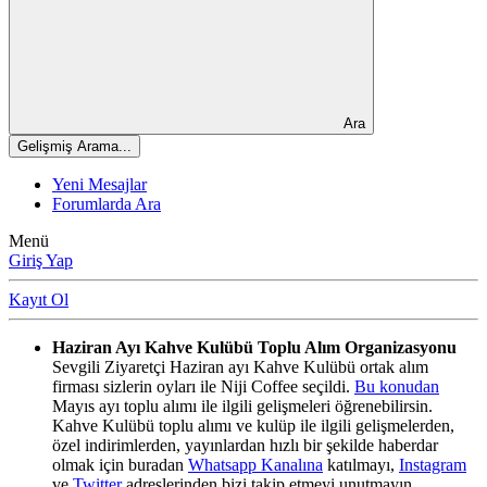
Ara
Gelişmiş Arama...
Yeni Mesajlar
Forumlarda Ara
Menü
Giriş Yap
Kayıt Ol
Haziran Ayı Kahve Kulübü Toplu Alım Organizasyonu
Sevgili Ziyaretçi Haziran ayı Kahve Kulübü ortak alım
firması sizlerin oyları ile Niji Coffee seçildi.
Bu konudan
Mayıs ayı toplu alımı ile ilgili gelişmeleri öğrenebilirsin.
Kahve Kulübü toplu alımı ve kulüp ile ilgili gelişmelerden,
özel indirimlerden, yayınlardan hızlı bir şekilde haberdar
olmak için buradan
Whatsapp Kanalına
katılmayı,
Instagram
ve
Twitter
adreslerinden bizi takip etmeyi unutmayın.