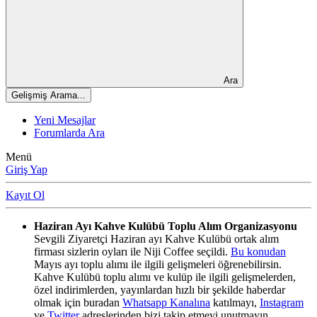
Ara
Gelişmiş Arama...
Yeni Mesajlar
Forumlarda Ara
Menü
Giriş Yap
Kayıt Ol
Haziran Ayı Kahve Kulübü Toplu Alım Organizasyonu
Sevgili Ziyaretçi Haziran ayı Kahve Kulübü ortak alım
firması sizlerin oyları ile Niji Coffee seçildi.
Bu konudan
Mayıs ayı toplu alımı ile ilgili gelişmeleri öğrenebilirsin.
Kahve Kulübü toplu alımı ve kulüp ile ilgili gelişmelerden,
özel indirimlerden, yayınlardan hızlı bir şekilde haberdar
olmak için buradan
Whatsapp Kanalına
katılmayı,
Instagram
ve
Twitter
adreslerinden bizi takip etmeyi unutmayın.