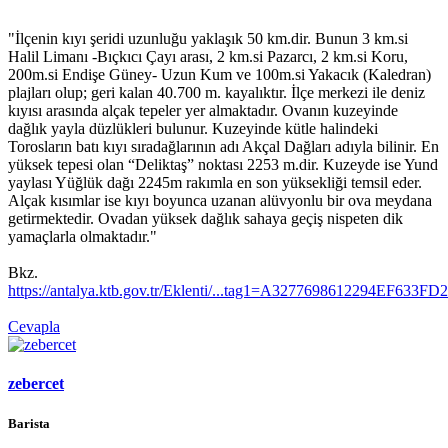
"İlçenin kıyı şeridi uzunluğu yaklaşık 50 km.dir. Bunun 3 km.si
Halil Limanı -Bıçkıcı Çayı arası, 2 km.si Pazarcı, 2 km.si Koru,
200m.si Endişe Güney- Uzun Kum ve 100m.si Yakacık (Kaledran)
plajları olup; geri kalan 40.700 m. kayalıktır. İlçe merkezi ile deniz
kıyısı arasında alçak tepeler yer almaktadır. Ovanın kuzeyinde
dağlık yayla düzlükleri bulunur. Kuzeyinde kütle halindeki
Torosların batı kıyı sıradağlarının adı Akçal Dağları adıyla bilinir. En
yüksek tepesi olan “Deliktaş” noktası 2253 m.dir. Kuzeyde ise Yund
yaylası Yüğlük dağı 2245m rakımla en son yüksekliği temsil eder.
Alçak kısımlar ise kıyı boyunca uzanan alüvyonlu bir ova meydana
getirmektedir. Ovadan yüksek dağlık sahaya geçiş nispeten dik
yamaçlarla olmaktadır."
Bkz.
https://antalya.ktb.gov.tr/Eklenti/...tag1=A3277698612294EF6
Cevapla
zebercet
Barista