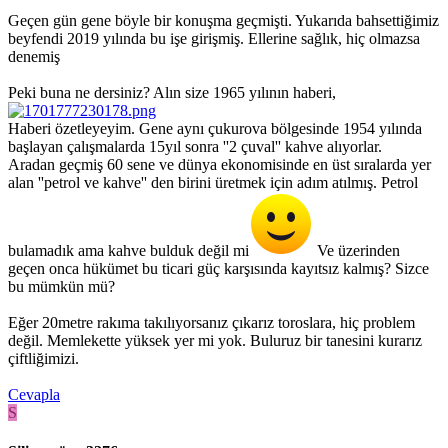
Geçen gün gene böyle bir konuşma geçmişti. Yukarıda bahsettiğimiz
beyfendi 2019 yılında bu işe girişmiş. Ellerine sağlık, hiç olmazsa
denemiş
Peki buna ne dersiniz? Alın size 1965 yılının haberi,
Haberi özetleyeyim. Gene aynı çukurova bölgesinde 1954 yılında
başlayan çalışmalarda 15yıl sonra ''2 çuval'' kahve alıyorlar.
Aradan geçmiş 60 sene ve dünya ekonomisinde en üst sıralarda yer
alan ''petrol ve kahve'' den birini üretmek için adım atılmış. Petrol
bulamadık ama kahve bulduk değil mi
Ve üzerinden
geçen onca hükümet bu ticari güç karşısında kayıtsız kalmış? Sizce
bu mümkün mü?
Eğer 20metre rakıma takılıyorsanız çıkarız toroslara, hiç problem
değil. Memlekette yüksek yer mi yok. Buluruz bir tanesini kurarız
çiftliğimizi.
Cevapla
S