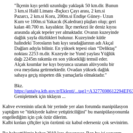
"İlçenin kıyı şeridi uzunluğu yaklaşık 50 km.dir. Bunun
3 km.si Halil Limanı -Bıçkıcı Çayı arası, 2 km.si
Pazarcı, 2 km.si Koru, 200m.si Endişe Güney- Uzun
Kum ve 100m.si Yakacık (Kaledran) plajları olup; geri
kalan 40.700 m. kayalıktır. İlçe merkezi ile deniz kıyısı
arasında alçak tepeler yer almaktadır. Ovanın kuzeyinde
dağlık yayla düzlükleri bulunur. Kuzeyinde kütle
halindeki Torosların batı kıyı sıradağlarının adı Akçal
Dağları adıyla bilinir. En yüksek tepesi olan “Deliktaş”
noktası 2253 m.dir. Kuzeyde ise Yund yaylası Yüğlük
dağı 2245m rakımla en son yüksekliği temsil eder.
Alçak kısımlar ise kıyı boyunca uzanan alüvyonlu bir
ova meydana getirmektedir. Ovadan yüksek dağlık
sahaya geçiş nispeten dik yamaçlarla olmaktadır."
Bkz.
https://antalya.ktb.gov.tr/Eklenti/...tag1=A32776986122
Genişletmek için tıklayın ...
Kahve evreninin ufacık bir yerinde yer alan forumda manipülasyon
yaptığım ve ''türkiyede kahve yetiştiriciliğini'' bu manipülasyonumla
engellediğim için çok özür dilerim.
Kalbi kırılan çiftçiler için özrümü siz kabul ederseniz çok sevinirim.