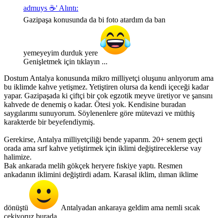
admuys ☕' Alıntı:
Gazipaşa konusunda da bi foto atardım da ban
yemeyeyim durduk yere
Genişletmek için tıklayın ...
Dostum Antalya konusunda mikro milliyetçi oluşunu anlıyorum ama
bu iklimde kahve yetişmez. Yetiştiren olursa da kendi içeceği kadar
yapar. Gazipaşada ki çiftçi bir çok egzotik meyve üretiyor ve şansını
kahvede de denemiş o kadar. Ötesi yok. Kendisine buradan
saygılarımı sunuyorum. Söylenenlere göre mütevazi ve müthiş
karakterde bir beyefendiymiş.
Gerekirse, Antalya milliyetçiliği bende yaparım. 20+ senem geçti
orada ama sırf kahve yetiştirmek için iklimi değiştireceklerse vay
halimize.
Bak ankarada melih gökçek heryere fıskiye yaptı. Resmen
ankadanın iklimini değiştirdi adam. Karasal iklim, ılıman iklime
dönüştü
Antalyadan ankaraya geldim ama nemli sıcak
çekiyoruz burada.