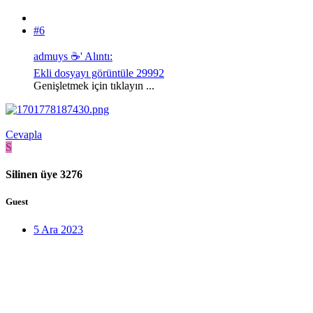
#6
admuys ☕' Alıntı:
Ekli dosyayı görüntüle 29992
Genişletmek için tıklayın ...
Cevapla
S
Silinen üye 3276
Guest
5 Ara 2023