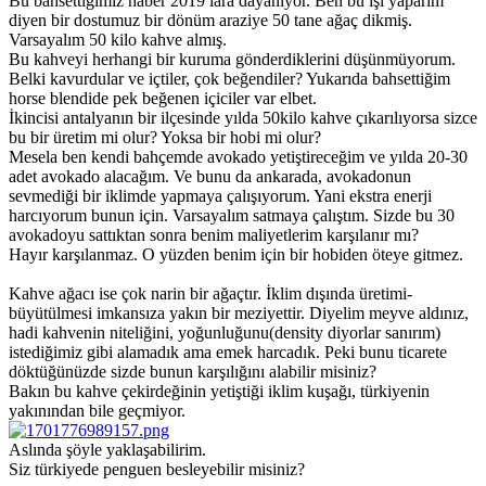
Bu bahsettiğimiz haber 2019 lara dayanıyor. Ben bu işi yaparım
diyen bir dostumuz bir dönüm araziye 50 tane ağaç dikmiş.
Varsayalım 50 kilo kahve almış.
Bu kahveyi herhangi bir kuruma gönderdiklerini düşünmüyorum.
Belki kavurdular ve içtiler, çok beğendiler? Yukarıda bahsettiğim
horse blendide pek beğenen içiciler var elbet.
İkincisi antalyanın bir ilçesinde yılda 50kilo kahve çıkarılıyorsa sizce
bu bir üretim mi olur? Yoksa bir hobi mi olur?
Mesela ben kendi bahçemde avokado yetiştireceğim ve yılda 20-30
adet avokado alacağım. Ve bunu da ankarada, avokadonun
sevmediği bir iklimde yapmaya çalışıyorum. Yani ekstra enerji
harcıyorum bunun için. Varsayalım satmaya çalıştım. Sizde bu 30
avokadoyu sattıktan sonra benim maliyetlerim karşılanır mı?
Hayır karşılanmaz. O yüzden benim için bir hobiden öteye gitmez.
Kahve ağacı ise çok narin bir ağaçtır. İklim dışında üretimi-
büyütülmesi imkansıza yakın bir meziyettir. Diyelim meyve aldınız,
hadi kahvenin niteliğini, yoğunluğunu(density diyorlar sanırım)
istediğimiz gibi alamadık ama emek harcadık. Peki bunu ticarete
döktüğünüzde sizde bunun karşılığını alabilir misiniz?
Bakın bu kahve çekirdeğinin yetiştiği iklim kuşağı, türkiyenin
yakınından bile geçmiyor.
Aslında şöyle yaklaşabilirim.
Siz türkiyede penguen besleyebilir misiniz?