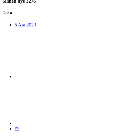
Silinen üye 3276
Guest
5 Ara 2023
#5