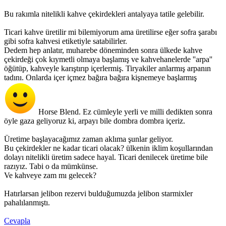
Bu rakımla nitelikli kahve çekirdekleri antalyaya tatile gelebilir.
Ticari kahve üretilir mi bilemiyorum ama üretilirse eğer sofra şarabı
gibi sofra kahvesi etiketiyle satabilirler.
Dedem hep anlatır, muharebe döneminden sonra ülkede kahve
çekirdeği çok kıymetli olmaya başlamış ve kahvehanelerde ''arpa''
öğütüp, kahveyle karıştırıp içerlermiş. Tiryakiler anlarmış arpanın
tadını. Onlarda içer içmez bağıra bağıra kişnemeye başlarmış
Horse Blend. Ez cümleyle yerli ve milli dedikten sonra
öyle gaza geliyoruz ki, arpayı bile dombra dombra içeriz.
Üretime başlayacağımız zaman aklıma şunlar geliyor.
Bu çekirdekler ne kadar ticari olacak? ülkenin iklim koşullarından
dolayı nitelikli üretim sadece hayal. Ticari denilecek üretime bile
razıyız. Tabi o da mümkünse.
Ve kahveye zam mı gelecek?
Hatırlarsan jelibon rezervi bulduğumuzda jelibon starmixler
pahalılanmıştı.
Cevapla