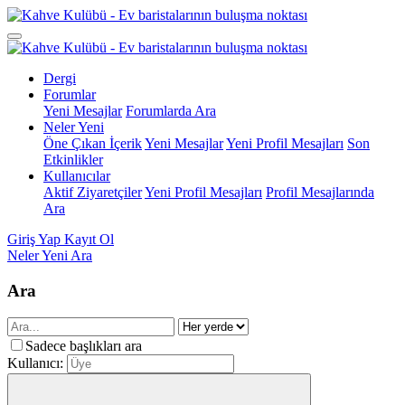
Dergi
Forumlar
Yeni Mesajlar
Forumlarda Ara
Neler Yeni
Öne Çıkan İçerik
Yeni Mesajlar
Yeni Profil Mesajları
Son
Etkinlikler
Kullanıcılar
Aktif Ziyaretçiler
Yeni Profil Mesajları
Profil Mesajlarında
Ara
Giriş Yap
Kayıt Ol
Neler Yeni
Ara
Ara
Sadece başlıkları ara
Kullanıcı: