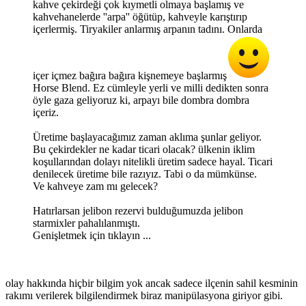
kahve çekirdeği çok kıymetli olmaya başlamış ve
kahvehanelerde ''arpa'' öğütüp, kahveyle karıştırıp
içerlermiş. Tiryakiler anlarmış arpanın tadını. Onlarda
içer içmez bağıra bağıra kişnemeye başlarmış
Horse Blend. Ez cümleyle yerli ve milli dedikten sonra
öyle gaza geliyoruz ki, arpayı bile dombra dombra
içeriz.
Üretime başlayacağımız zaman aklıma şunlar geliyor.
Bu çekirdekler ne kadar ticari olacak? ülkenin iklim
koşullarından dolayı nitelikli üretim sadece hayal. Ticari
denilecek üretime bile razıyız. Tabi o da mümkünse.
Ve kahveye zam mı gelecek?
Hatırlarsan jelibon rezervi bulduğumuzda jelibon
starmixler pahalılanmıştı.
Genişletmek için tıklayın ...
olay hakkında hiçbir bilgim yok ancak sadece ilçenin sahil kesminin
rakımı verilerek bilgilendirmek biraz manipülasyona giriyor gibi.