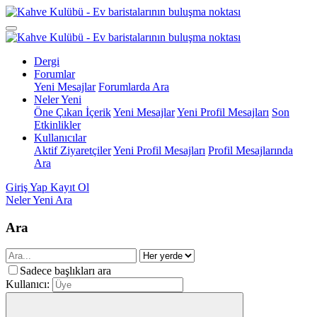
Dergi
Forumlar
Yeni Mesajlar
Forumlarda Ara
Neler Yeni
Öne Çıkan İçerik
Yeni Mesajlar
Yeni Profil Mesajları
Son
Etkinlikler
Kullanıcılar
Aktif Ziyaretçiler
Yeni Profil Mesajları
Profil Mesajlarında
Ara
Giriş Yap
Kayıt Ol
Neler Yeni
Ara
Ara
Sadece başlıkları ara
Kullanıcı: