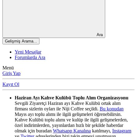
Ara
Gelişmiş Arama...
Yeni Mesajlar
Forumlarda Ara
Menü
Giriş Yap
Kayıt Ol
Haziran Ayı Kahve Kulübü Toplu Alım Organizasyonu
Sevgili Ziyaretçi Haziran ayı Kahve Kulübü ortak alım
firması sizlerin oyları ile Niji Coffee seçildi.
Bu konudan
Mayıs ayı toplu alımı ile ilgili gelişmeleri öğrenebilirsin.
Kahve Kulübü toplu alımı ve kulüp ile ilgili gelişmelerden,
özel indirimlerden, yayınlardan hızlı bir şekilde haberdar
olmak için buradan
Whatsapp Kanalına
katılmayı,
Instagram
ve
Twitter
adreslerinden bizi takip etmeyi unutmayın.