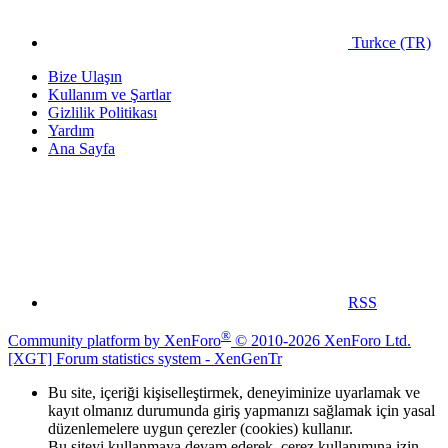
Turkce (TR)
Bize Ulaşın
Kullanım ve Şartlar
Gizlilik Politikası
Yardım
Ana Sayfa
RSS
®
Community platform by XenForo
© 2010-2026 XenForo Ltd.
[XGT] Forum statistics system
- XenGenTr
Bu site, içeriği kişiselleştirmek, deneyiminize uyarlamak ve
kayıt olmanız durumunda giriş yapmanızı sağlamak için yasal
düzenlemelere uygun çerezler (cookies) kullanır.
Bu siteyi kullanmaya devam ederek, çerez kullanımına izin