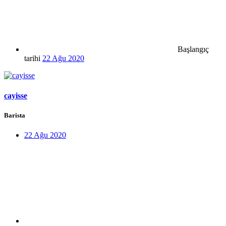
Başlangıç
tarihi
22 Ağu 2020
cayisse
Barista
22 Ağu 2020