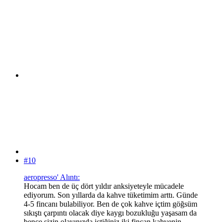
#10
aeropresso' Alıntı:
Hocam ben de üç dört yıldır anksiyeteyle mücadele
ediyorum. Son yıllarda da kahve tüketimim arttı. Günde
4-5 fincanı bulabiliyor. Ben de çok kahve içtim göğsüm
sıkıştı çarpıntı olacak diye kaygı bozukluğu yaşasam da
bence sizin olayınızda içtiğiniz iki fincan kahvenin