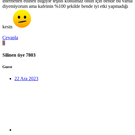
internetten edinen bilgiyle teşhis konulmaz onun için bende bu varda
diyemiyorum ama kafeinin %100 şekilde bende iyi etki yapmadığı
kesin
Cevapla
S
Silinen üye 7803
Guest
22 Ara 2023