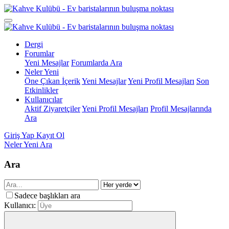
Dergi
Forumlar
Yeni Mesajlar
Forumlarda Ara
Neler Yeni
Öne Çıkan İçerik
Yeni Mesajlar
Yeni Profil Mesajları
Son
Etkinlikler
Kullanıcılar
Aktif Ziyaretçiler
Yeni Profil Mesajları
Profil Mesajlarında
Ara
Giriş Yap
Kayıt Ol
Neler Yeni
Ara
Ara
Sadece başlıkları ara
Kullanıcı: