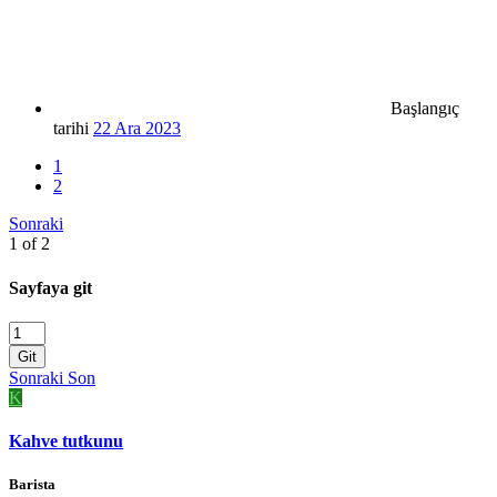
Başlangıç
tarihi
22 Ara 2023
1
2
Sonraki
1 of 2
Sayfaya git
Git
Sonraki
Son
K
Kahve tutkunu
Barista