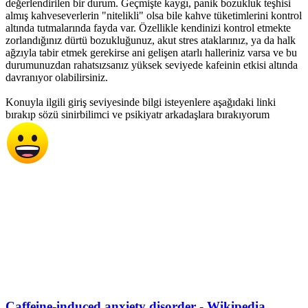
değerlendirilen bir durum. Geçmişte kaygı, panik bozukluk teşhisi
almış kahveseverlerin "nitelikli" olsa bile kahve tüketimlerini kontrol
altında tutmalarında fayda var. Özellikle kendinizi kontrol etmekte
zorlandığınız dürtü bozukluğunuz, akut stres ataklarınız, ya da halk
ağzıyla tabir etmek gerekirse ani gelişen atarlı halleriniz varsa ve bu
durumunuzdan rahatsızsanız yüksek seviyede kafeinin etkisi altında
davranıyor olabilirsiniz.
Konuyla ilgili giriş seviyesinde bilgi isteyenlere aşağıdaki linki
bırakıp sözü sinirbilimci ve psikiyatr arkadaşlara bırakıyorum
Caffeine-induced anxiety disorder - Wikipedia