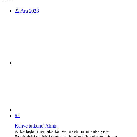
22 Ara 2023
#2
Kahve tutkunu' Alıntı:
Arkadaşlar merhaba kahve tüketiminin anksiyete
üzerindeki etkisini merak ediyorum “bende anksiyete