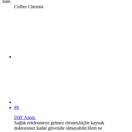
İsim
Coffee Chemist
#6
DtB' Alıntı:
Sağlık ertelenmeye gelmez efenim,hiçbir kaynak
doktorunuz kadar güvenilir olmayabilir.Hem ne