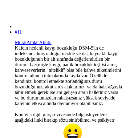
#11
MuratAttila' Alıntı:
Kafein nedenli kaygı bozukluğu DSM-5'in de
indeksine almış olduğu, madde ve ilaç kaynaklı kaygı
bozukluğunun bir alt sınıfında değerlendirilen bir
durum. Geçmişte kaygı, panik bozukluk teşhisi almış
kahveseverlerin "nitelikli" olsa bile kahve tüketimlerini
kontrol altında tutmalarında fayda var. Özellikle
kendinizi kontrol etmekte zorlandığınız dürtü
bozukluğunuz, akut stres ataklarınız, ya da halk ağzıyla
tabir etmek gerekirse ani gelişen atarlı halleriniz varsa
ve bu durumunuzdan rahatsızsanız yüksek seviyede
kafeinin etkisi altında davranıyor olabilirsiniz.
Konuyla ilgili giriş seviyesinde bilgi isteyenlere
aşağıdaki linki bırakıp sözü sinirbilimci ve psikiyatr