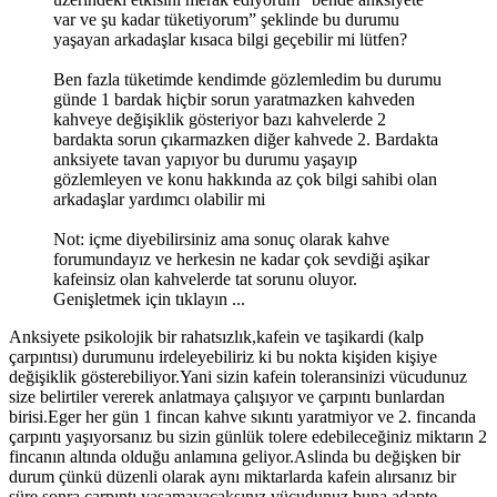
var ve şu kadar tüketiyorum” şeklinde bu durumu
yaşayan arkadaşlar kısaca bilgi geçebilir mi lütfen?
Ben fazla tüketimde kendimde gözlemledim bu durumu
günde 1 bardak hiçbir sorun yaratmazken kahveden
kahveye değişiklik gösteriyor bazı kahvelerde 2
bardakta sorun çıkarmazken diğer kahvede 2. Bardakta
anksiyete tavan yapıyor bu durumu yaşayıp
gözlemleyen ve konu hakkında az çok bilgi sahibi olan
arkadaşlar yardımcı olabilir mi
Not: içme diyebilirsiniz ama sonuç olarak kahve
forumundayız ve herkesin ne kadar çok sevdiği aşikar
kafeinsiz olan kahvelerde tat sorunu oluyor.
Genişletmek için tıklayın ...
Anksiyete psikolojik bir rahatsızlık,kafein ve taşikardi (kalp
çarpıntısı) durumunu irdeleyebiliriz ki bu nokta kişiden kişiye
değişiklik gösterebiliyor.Yani sizin kafein toleransinizi vücudunuz
size belirtiler vererek anlatmaya çalışıyor ve çarpıntı bunlardan
birisi.Eger her gün 1 fincan kahve sıkıntı yaratmiyor ve 2. fincanda
çarpıntı yaşıyorsanız bu sizin günlük tolere edebileceğiniz miktarın 2
fincanın altında olduğu anlamına geliyor.Aslinda bu değişken bir
durum çünkü düzenli olarak aynı miktarlarda kafein alırsanız bir
süre sonra çarpıntı yaşamayacaksınız,vücudunuz buna adapte