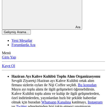
Ara
Gelişmiş Arama...
Yeni Mesajlar
Forumlarda Ara
Menü
Giriş Yap
Kayıt Ol
Haziran Ayı Kahve Kulübü Toplu Alım Organizasyonu
Sevgili Ziyaretçi Haziran ayı Kahve Kulübü ortak alım
firması sizlerin oyları ile Niji Coffee seçildi.
Bu konudan
Mayıs ayı toplu alımı ile ilgili gelişmeleri öğrenebilirsin.
Kahve Kulübü toplu alımı ve kulüp ile ilgili gelişmelerden,
özel indirimlerden, yayınlardan hızlı bir şekilde haberdar
olmak için buradan
Whatsapp Kanalına
katılmayı,
Instagram
ve
Twitter
adreslerinden bizi takip etmeyi unutmayın.