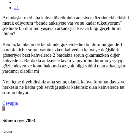
#1
Arkadaşlar merhaba kahve tüketiminin anksiyete üzerindeki etkisini
merak ediyorum “bende anksiyete var ve şu kadar tüketiyorum”
şeklinde bu durumu yaşayan arkadaşlar kısaca bilgi geçebilir mi
lütfen?
Ben fazla tüketimde kendimde gözlemledim bu durumu günde 1
bardak hiçbir sorun yaratmazken kahveden kahveye değişiklik
gösteriyor bazı kahvelerde 2 bardakta sorun çıkarmazken diğer
kahvede 2. Bardakta anksiyete tavan yapıyor bu durumu yaşayıp
gözlemleyen ve konu hakkında az çok bilgi sahibi olan arkadaşlar
yardımcı olabilir mi
Not: içme diyebilirsiniz ama sonuç olarak kahve forumundayız ve
herkesin ne kadar çok sevdiği aşikar kafeinsiz olan kahvelerde tat
sorunu oluyor.
Cevapla
S
Silinen üye 7803
Guest