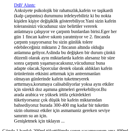
DtB' Alıntı:
Anksiyete psikolojik bir rahatsızlık,kafein ve taşikardi
(kalp çarpıntısı) durumunu irdeleyebiliriz ki bu nokta
kişiden kişiye değişiklik gösterebiliyor.Yani sizin kafein
toleransinizi vücudunuz size belirtiler vererek
anlatmaya çalışıyor ve çarpıntı bunlardan birisi.Eger her
gün 1 fincan kahve sıkıntı yaratmiyor ve 2. fincanda
çarpıntı yaşıyorsanız bu sizin günlük tolere
edebileceğiniz miktarın 2 fincanın altında olduğu
anlamına geliyor.Aslinda bu değişken bir durum çünkü
düzenli olarak aynı miktarlarda kafein alırsanız bir süre
sonra çarpıntı yaşamayacaksınız,vücudunuz buna
adapte olacak.Sporcular destek olarak aldıkları kafein
ürünlerinin etkisini arttırmak için antrenmanları
olmayan günlerinde kafein tuketmeyerek
arttırmaya,korumaya calisabiliyorlar yoksa aynı etkiler
için sürekli doz aşımına gitmeleri gerekebiliyor.Bu
arada arabica ve yüksek irtifa çekirdekleri
tüketiyorsanız çok düşük bir kafein miktarından
bahsediyoruz burada 300-400 mg kadar bir tuketim
sizin olumsuz etkiler için asmamaniz gereken seviye
sanırım su an için.
Genişletmek için tıklayın ...
Günde 1 bardak 200ml tükettiğimde sorun yaşamıyorum ama 400ml