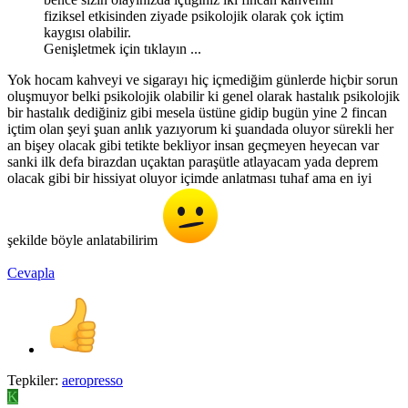
fiziksel etkisinden ziyade psikolojik olarak çok içtim
kaygısı olabilir.
Genişletmek için tıklayın ...
Yok hocam kahveyi ve sigarayı hiç içmediğim günlerde hiçbir sorun
oluşmuyor belki psikolojik olabilir ki genel olarak hastalık psikolojik
bir hastalık dediğiniz gibi mesela üstüne gidip bugün yine 2 fincan
içtim olan şeyi şuan anlık yazıyorum ki şuandada oluyor sürekli her
an bişey olacak gibi tetikte bekliyor insan geçmeyen heyecan var
sanki ilk defa birazdan uçaktan paraşütle atlayacam yada deprem
olacak gibi bir hissiyat oluyor içimde anlatması tuhaf ama en iyi
şekilde böyle anlatabilirim
Cevapla
Tepkiler:
aeropresso
K