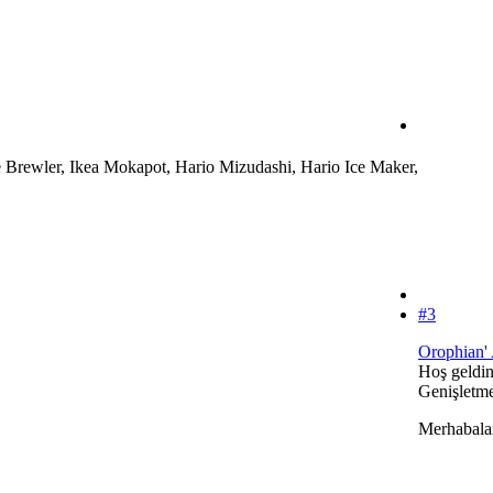
 Brewler, Ikea Mokapot, Hario Mizudashi, Hario Ice Maker,
#3
Orophian' 
Hoş geldin
Genişletmek
Merhabalar