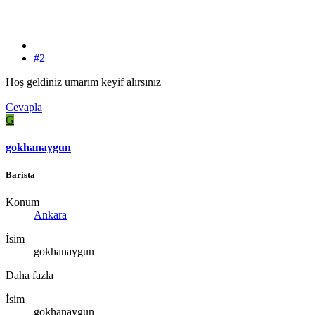
#2
Hoş geldiniz umarım keyif alırsınız
Cevapla
G
gokhanaygun
Barista
Konum
Ankara
İsim
gokhanaygun
Daha fazla
İsim
gokhanaygun