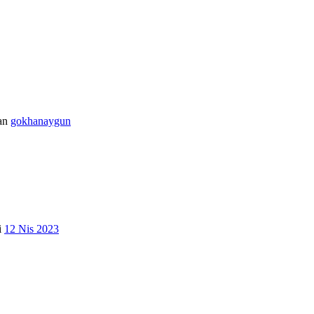
an
gokhanaygun
i
12 Nis 2023