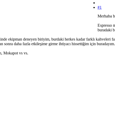
#1
Merhaba b
Espresso m
buradaki bi
inde ekipman deneyen biriyim, burdaki herkes kadar farklı kahveleri fa
n sonra daha fazla etkileşime girme ihtiyacı hissettiğim için buradayım.
n, Mokapot vs vs.