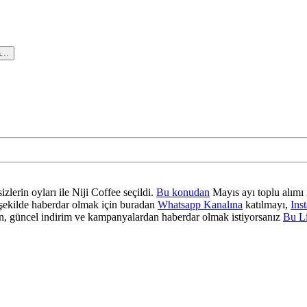
...
zlerin oyları ile Niji Coffee seçildi.
Bu konudan
Mayıs ayı toplu alımı 
ir şekilde haberdar olmak için buradan
Whatsapp Kanalına
katılmayı,
Ins
 güncel indirim ve kampanyalardan haberdar olmak istiyorsanız
Bu L