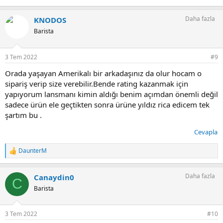
Daha fazla
KNODOS
Barista
3 Tem 2022
#9
Orada yaşayan Amerikalı bir arkadaşınız da olur hocam o
sipariş verip size verebilir.Bende rating kazanmak için
yapıyorum lansmanı kimin aldığı benim açımdan önemli değil
sadece ürün ele geçtikten sonra ürüne yıldız rica edicem tek
şartım bu .
Cevapla
DaunterM
T
e
p
Daha fazla
Canaydin0
k
C
i
Barista
l
e
r
3 Tem 2022
#10
: