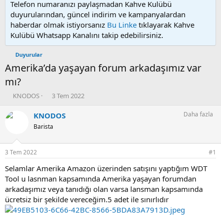
Telefon numaranızı paylaşmadan Kahve Kulübü
duyurularından, güncel indirim ve kampanyalardan
haberdar olmak istiyorsanız
Bu Linke
tıklayarak Kahve
Kulübü Whatsapp Kanalını takip edebilirsiniz.
Duyurular
Amerika’da yaşayan forum arkadaşımız var
mı?
K
B
KNODOS
3 Tem 2022
o
a
n
ş
Daha fazla
KNODOS
u
l
Barista
y
a
u
n
b
g
3 Tem 2022
#1
a
ı
ş
ç
Selamlar Amerika Amazon üzerinden satışını yaptığım WDT
l
t
Tool u lasnman kapsamında Amerika yaşayan forumdan
a
a
arkadaşımız veya tanıdığı olan varsa lansman kapsamında
t
r
ücretsiz bir şekilde vereceğim.5 adet ile sınırlıdır
a
i
n
h
i