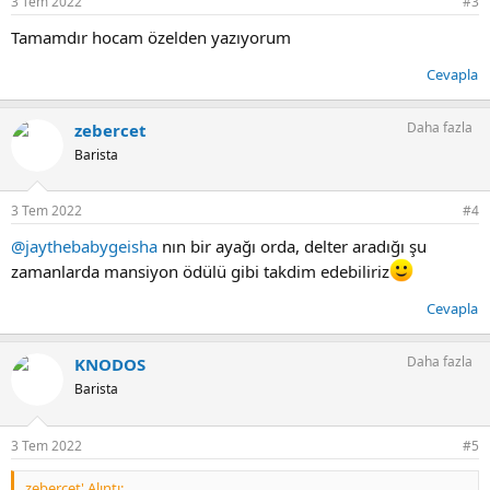
3 Tem 2022
#3
:
Tamamdır hocam özelden yazıyorum
Cevapla
Daha fazla
zebercet
Barista
3 Tem 2022
#4
@jaythebabygeisha
nın bir ayağı orda, delter aradığı şu
zamanlarda mansiyon ödülü gibi takdim edebiliriz
Cevapla
Daha fazla
KNODOS
Barista
3 Tem 2022
#5
zebercet' Alıntı: