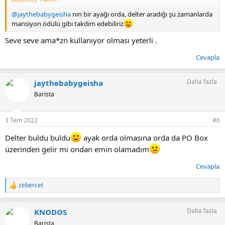
@jaythebabygeisha
nın bir ayağı orda, delter aradığı şu zamanlarda
mansiyon ödülü gibi takdim edebiliriz
Seve seve ama*zn kullanıyor olması yeterli .
Cevapla
Daha fazla
jaythebabygeisha
Barista
3 Tem 2022
#6
Delter buldu buldu
ayak orda olmasına orda da PO Box
üzerinden gelir mi ondan emin olamadım
Cevapla
zebercet
T
e
p
Daha fazla
KNODOS
k
i
Barista