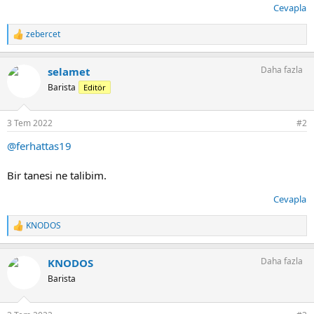
Cevapla
zebercet
T
e
p
Daha fazla
selamet
k
i
Barista
Editör
l
e
r
3 Tem 2022
#2
:
@ferhattas19
Bir tanesi ne talibim.
Cevapla
KNODOS
T
e
p
Daha fazla
KNODOS
k
i
Barista
l
e
r