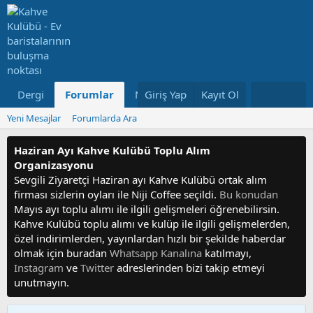
Dergi
Forumlar
Neler Yeni
Giriş Yap
Kayıt Ol
Kullanıcılar
Yeni Mesajlar
Forumlarda Ara
Haziran Ayı Kahve Kulübü Toplu Alım
Organizasyonu
Sevgili Ziyaretçi Haziran ayı Kahve Kulübü ortak alım
firması sizlerin oyları ile Niji Coffee seçildi.
Bu konudan
Mayıs ayı toplu alımı ile ilgili gelişmeleri öğrenebilirsin.
Kahve Kulübü toplu alımı ve kulüp ile ilgili gelişmelerden,
özel indirimlerden, yayınlardan hızlı bir şekilde haberdar
olmak için buradan
Whatsapp Kanalına
katılmayı,
Instagram
ve
Twitter
adreslerinden bizi takip etmeyi
unutmayın.