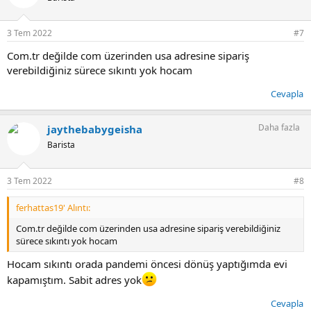
l
e
r
3 Tem 2022
#7
:
Com.tr değilde com üzerinden usa adresine sipariş
verebildiğiniz sürece sıkıntı yok hocam
Cevapla
Daha fazla
jaythebabygeisha
Barista
3 Tem 2022
#8
ferhattas19' Alıntı:
Com.tr değilde com üzerinden usa adresine sipariş verebildiğiniz
sürece sıkıntı yok hocam
Hocam sıkıntı orada pandemi öncesi dönüş yaptığımda evi
kapamıştım. Sabit adres yok
Cevapla