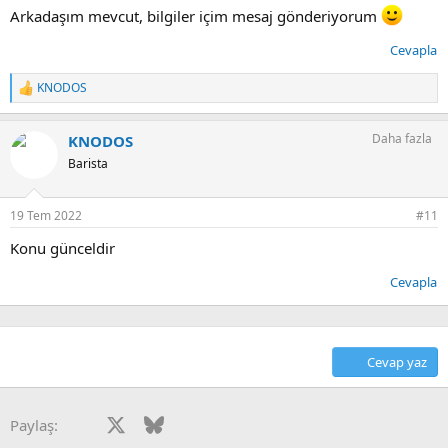
Arkadaşım mevcut, bilgiler içim mesaj gönderiyorum
Cevapla
KNODOS
T
e
p
Daha fazla
KNODOS
k
i
Barista
l
e
r
19 Tem 2022
#11
:
Konu günceldir
Cevapla
Cevap yaz
Facebook
X
Bluesky
LinkedIn
Reddit
Pinterest
Tumblr
WhatsApp
E-posta
Paylaş: