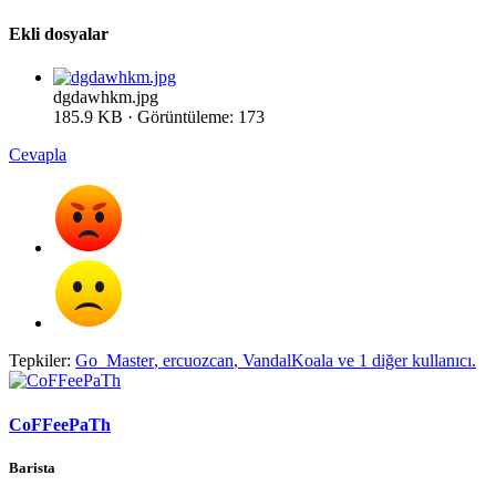
Ekli dosyalar
dgdawhkm.jpg
185.9 KB · Görüntüleme: 173
Cevapla
Tepkiler:
Go_Master
,
ercuozcan
,
VandalKoala
ve 1 diğer kullanıcı.
CoFFeePaTh
Barista