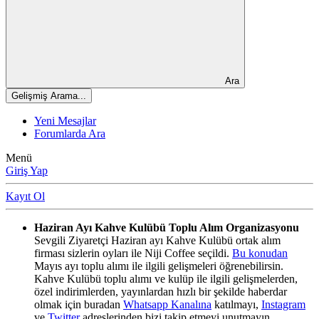
Ara
Gelişmiş Arama...
Yeni Mesajlar
Forumlarda Ara
Menü
Giriş Yap
Kayıt Ol
Haziran Ayı Kahve Kulübü Toplu Alım Organizasyonu
Sevgili Ziyaretçi Haziran ayı Kahve Kulübü ortak alım
firması sizlerin oyları ile Niji Coffee seçildi.
Bu konudan
Mayıs ayı toplu alımı ile ilgili gelişmeleri öğrenebilirsin.
Kahve Kulübü toplu alımı ve kulüp ile ilgili gelişmelerden,
özel indirimlerden, yayınlardan hızlı bir şekilde haberdar
olmak için buradan
Whatsapp Kanalına
katılmayı,
Instagram
ve
Twitter
adreslerinden bizi takip etmeyi unutmayın.