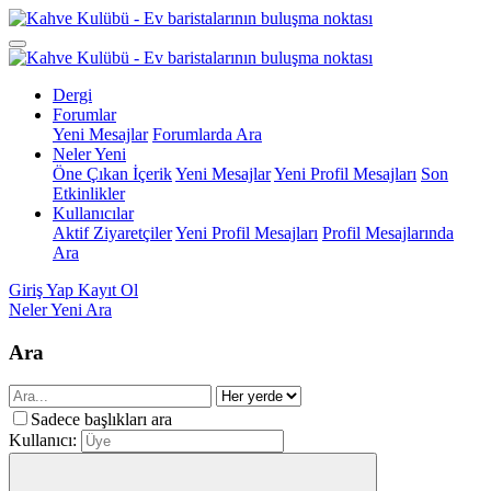
Dergi
Forumlar
Yeni Mesajlar
Forumlarda Ara
Neler Yeni
Öne Çıkan İçerik
Yeni Mesajlar
Yeni Profil Mesajları
Son
Etkinlikler
Kullanıcılar
Aktif Ziyaretçiler
Yeni Profil Mesajları
Profil Mesajlarında
Ara
Giriş Yap
Kayıt Ol
Neler Yeni
Ara
Ara
Sadece başlıkları ara
Kullanıcı: