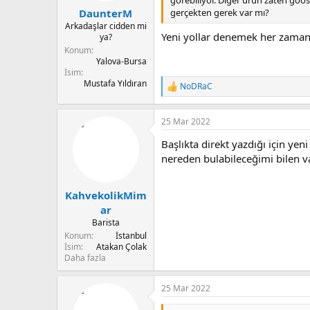
gerçekten gerek var mı?
DaunterM
Arkadaşlar cidden mi
Yeni yollar denemek her za
ya?
Konum
Yalova-Bursa
İsim
Mustafa Yıldıran
NoDRaC
T
e
p
25 Mar 2022
k
i
Başlıkta direkt yazdığı için y
l
e
nereden bulabileceğimi bilen v
r
:
KahvekolikMim
ar
Barista
Konum
İstanbul
İsim
Atakan Çolak
Daha fazla
25 Mar 2022