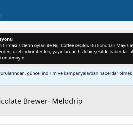
ar
asyonu
irması sizlerin oyları ile Niji Coffee seçildi.
Bu konudan
Mayıs ayı
lerden, özel indirimlerden, yayınlardan hızlı bir şekilde haberdar
yi unutmayın.
rularından, güncel indirim ve kampanyalardan haberdar olmak 
Tricolate Brewer- Melodrip