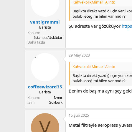
KahvekolikMimar' Alıntı:
Başlıkta direkt yazdığı için yeni
bulabileceğimi bilen var mıdır?
ventigrammi
Şu adreste var gözüküyor
http
Barista
Konum
İstanbul/Üsküdar
Daha fazla
29 May 2023
KahvekolikMimar' Alıntı:
Başlıkta direkt yazdığı için yeni
bulabileceğimi bilen var mıdır?
coffeewizard35
Benim de başıma aynı şey geldi
Barista
Konum
İzmir
İsim
Gökberk
15 Şub 2025
V
Metal filtreyle aeropress yuvas