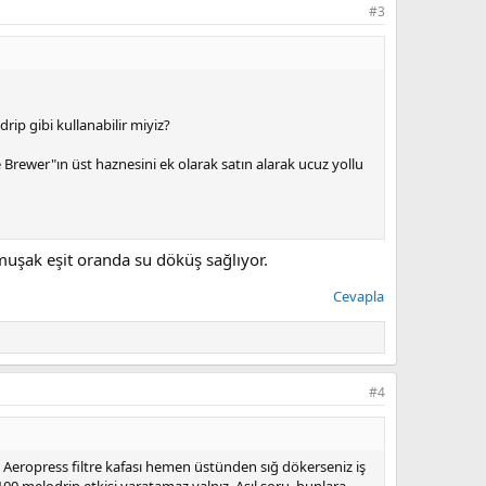
#3
rip gibi kullanabilir miyiz?
e Brewer"ın üst haznesini ek olarak satın alarak ucuz yollu
muşak eşit oranda su döküş sağlıyor.
Cevapla
#4
m. Aeropress filtre kafası hemen üstünden sığ dökerseniz iş
00 melodrip etkisi yaratamaz yalnız. Asıl soru, bunlara