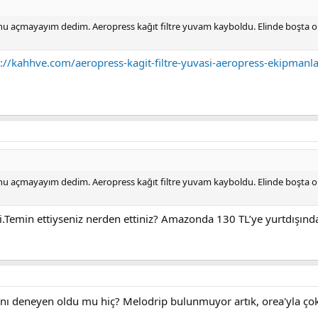
 konu açmayayım dedim. Aeropress kağıt filtre yuvam kayboldu. Elinde boşta
s://kahhve.com/aeropress-kagit-filtre-yuvasi-aeropress-ekipmanla
 konu açmayayım dedim. Aeropress kağıt filtre yuvam kayboldu. Elinde boşta
.Temin ettiyseniz nerden ettiniz? Amazonda 130 TL’ye yurtdışınd
ını deneyen oldu mu hiç? Melodrip bulunmuyor artık, orea'yla çok 