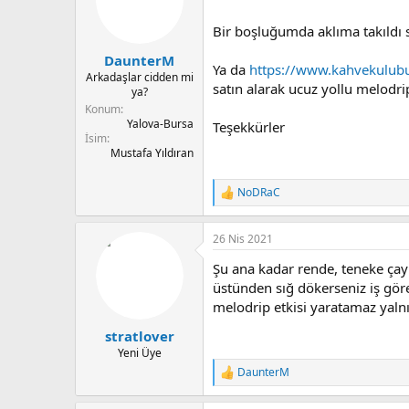
u
n
b
g
Bir boşluğumda aklıma takıldı s
a
ı
DaunterM
ş
ç
Ya da
https://www.kahvekulubu.
l
t
Arkadaşlar cidden mi
satın alarak ucuz yollu melodrip
ya?
a
a
t
r
Konum
Yalova-Bursa
a
i
Teşekkürler
İsim
n
h
Mustafa Yıldıran
i
NoDRaC
T
e
p
26 Nis 2021
k
i
Şu ana kadar rende, teneke çay 
l
e
üstünden sığ dökerseniz iş gör
r
melodrip etkisi yaratamaz yalnı
:
stratlover
Yeni Üye
DaunterM
T
e
p