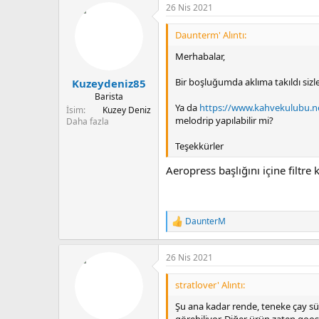
26 Nis 2021
k
i
l
Daunterm' Alıntı:
e
r
Merhabalar,
:
Bir boşluğumda aklıma takıldı sizle
Kuzeydeniz85
Barista
Ya da
https://www.kahvekulubu.ne
İsim
Kuzey Deniz
melodrip yapılabilir mi?
Daha fazla
Teşekkürler
Aeropress başlığını içine filtre
DaunterM
T
e
p
26 Nis 2021
k
i
l
stratlover' Alıntı:
e
r
Şu ana kadar rende, teneke çay süz
:
görebiliyor. Diğer ürün zaten goos