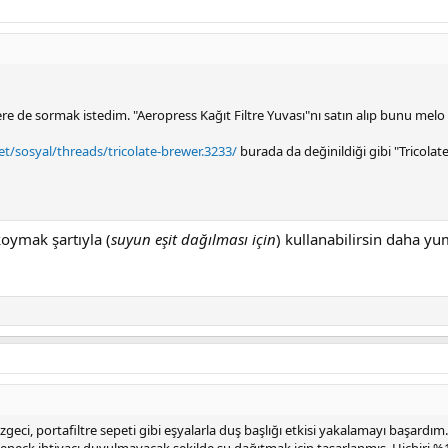
re de sormak istedim. "Aeropress Kağıt Filtre Yuvası"nı satın alıp bunu melo d
t/sosyal/threads/tricolate-brewer.3233/
burada da değinildiği gibi "Tricolat
 koymak şartıyla (
suyun eşit dağılması için
) kullanabilirsin daha yu
geci, portafiltre sepeti gibi eşyalarla duş başlığı etkisi yakalamayı başardı
eneck ihtiyacı duyulmayacak şekilde su dağıtmak için tasarlanmış. Hiçbiri %1