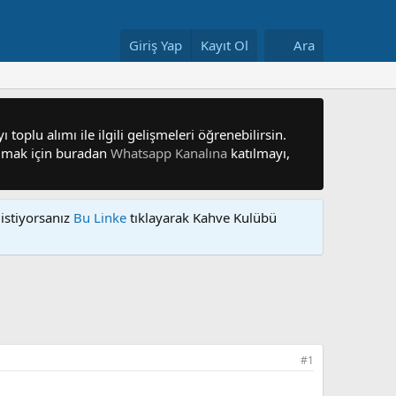
Giriş Yap
Kayıt Ol
Ara
 toplu alımı ile ilgili gelişmeleri öğrenebilirsin.
 olmak için buradan
Whatsapp Kanalına
katılmayı,
istiyorsanız
Bu Linke
tıklayarak Kahve Kulübü
#1