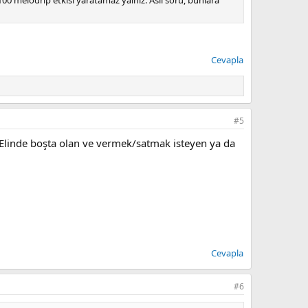
Cevapla
#5
 Elinde boşta olan ve vermek/satmak isteyen ya da
Cevapla
#6