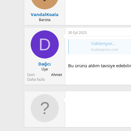
VandalKoala
Barista
30 Eyl 2025
D
Yükleniyor...
tr.aliexpress.com
Dağcı
Bu ürünü aldım tavsiye edebili
Üye
İsim
Ahmet
Daha fazla