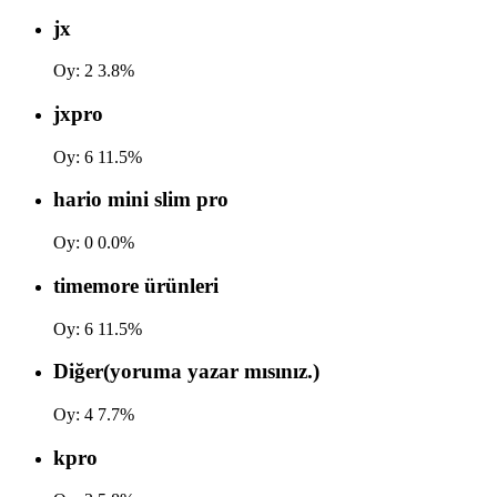
jx
Oy:
2
3.8%
jxpro
Oy:
6
11.5%
hario mini slim pro
Oy:
0
0.0%
timemore ürünleri
Oy:
6
11.5%
Diğer(yoruma yazar mısınız.)
Oy:
4
7.7%
kpro