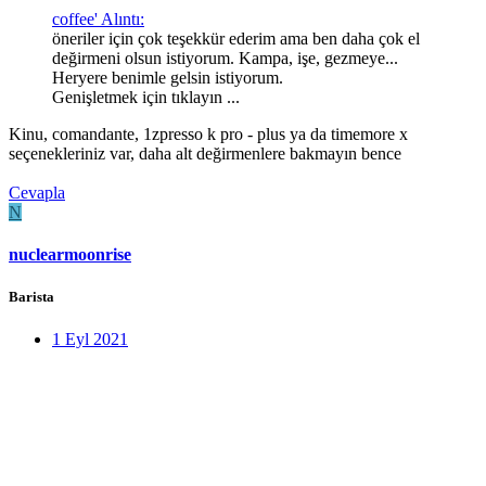
coffee' Alıntı:
öneriler için çok teşekkür ederim ama ben daha çok el
değirmeni olsun istiyorum. Kampa, işe, gezmeye...
Heryere benimle gelsin istiyorum.
Genişletmek için tıklayın ...
Kinu, comandante, 1zpresso k pro - plus ya da timemore x
seçenekleriniz var, daha alt değirmenlere bakmayın bence
Cevapla
N
nuclearmoonrise
Barista
1 Eyl 2021