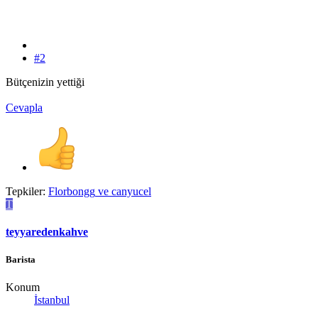
#2
Bütçenizin yettiği
Cevapla
Tepkiler:
Florbongg
ve
canyucel
T
teyyaredenkahve
Barista
Konum
İstanbul