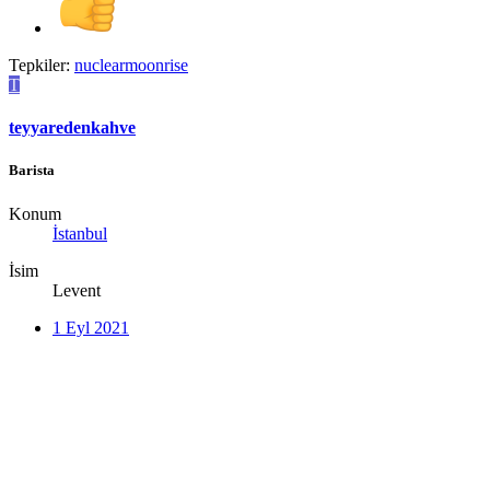
Tepkiler:
nuclearmoonrise
T
teyyaredenkahve
Barista
Konum
İstanbul
İsim
Levent
1 Eyl 2021