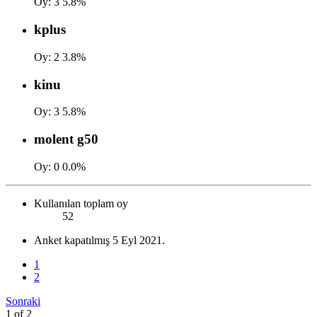
Oy:
3
5.8%
kplus
Oy:
2
3.8%
kinu
Oy:
3
5.8%
molent g50
Oy:
0
0.0%
Kullanılan toplam oy
52
Anket kapatılmış
5 Eyl 2021
.
1
2
Sonraki
1 of 2