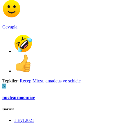
Cevapla
Tepkiler:
Recep Mirza
,
amadeus
ve
schiele
N
nuclearmoonrise
Barista
1 Eyl 2021