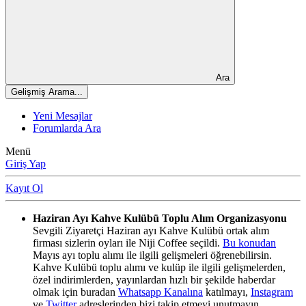
Ara
Gelişmiş Arama...
Yeni Mesajlar
Forumlarda Ara
Menü
Giriş Yap
Kayıt Ol
Haziran Ayı Kahve Kulübü Toplu Alım Organizasyonu
Sevgili Ziyaretçi Haziran ayı Kahve Kulübü ortak alım
firması sizlerin oyları ile Niji Coffee seçildi.
Bu konudan
Mayıs ayı toplu alımı ile ilgili gelişmeleri öğrenebilirsin.
Kahve Kulübü toplu alımı ve kulüp ile ilgili gelişmelerden,
özel indirimlerden, yayınlardan hızlı bir şekilde haberdar
olmak için buradan
Whatsapp Kanalına
katılmayı,
Instagram
ve
Twitter
adreslerinden bizi takip etmeyi unutmayın.