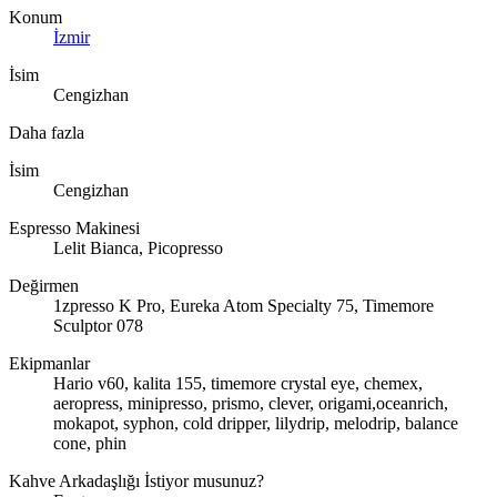
Konum
İzmir
İsim
Cengizhan
Daha fazla
İsim
Cengizhan
Espresso Makinesi
Lelit Bianca, Picopresso
Değirmen
1zpresso K Pro, Eureka Atom Specialty 75, Timemore
Sculptor 078
Ekipmanlar
Hario v60, kalita 155, timemore crystal eye, chemex,
aeropress, minipresso, prismo, clever, origami,oceanrich,
mokapot, syphon, cold dripper, lilydrip, melodrip, balance
cone, phin
Kahve Arkadaşlığı İstiyor musunuz?