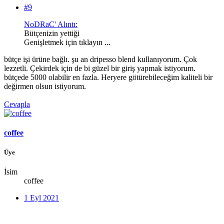
#9
NoDRaC' Alıntı:
Bütçenizin yettiği
Genişletmek için tıklayın ...
bütçe işi ürüne bağlı. şu an dripesso blend kullanıyorum. Çok
lezzetli. Çekirdek için de bi güzel bir giriş yapmak istiyorum.
bütçede 5000 olabilir en fazla. Heryere götürebileceğim kaliteli bir
değirmen olsun istiyorum.
Cevapla
coffee
Üye
İsim
coffee
1 Eyl 2021