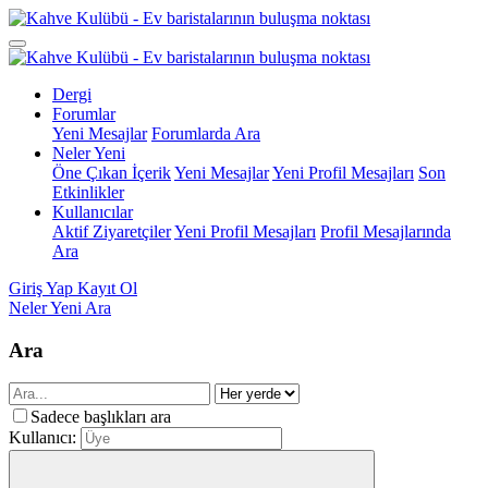
Dergi
Forumlar
Yeni Mesajlar
Forumlarda Ara
Neler Yeni
Öne Çıkan İçerik
Yeni Mesajlar
Yeni Profil Mesajları
Son
Etkinlikler
Kullanıcılar
Aktif Ziyaretçiler
Yeni Profil Mesajları
Profil Mesajlarında
Ara
Giriş Yap
Kayıt Ol
Neler Yeni
Ara
Ara
Sadece başlıkları ara
Kullanıcı: