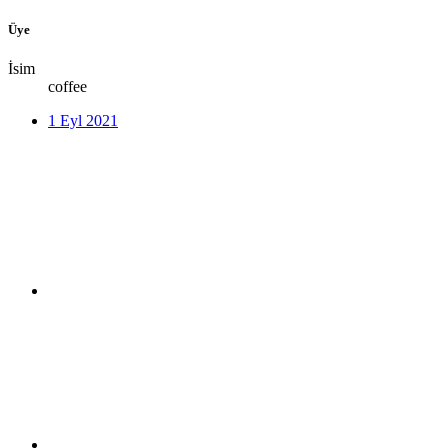
Üye
İsim
coffee
1 Eyl 2021