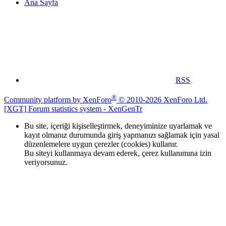
Ana Sayfa
RSS
®
Community platform by XenForo
© 2010-2026 XenForo Ltd.
[XGT] Forum statistics system
- XenGenTr
Bu site, içeriği kişiselleştirmek, deneyiminize uyarlamak ve
kayıt olmanız durumunda giriş yapmanızı sağlamak için yasal
düzenlemelere uygun çerezler (cookies) kullanır.
Bu siteyi kullanmaya devam ederek, çerez kullanımına izin
veriyorsunuz.