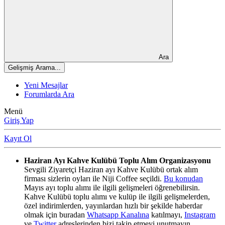
Ara
Gelişmiş Arama...
Yeni Mesajlar
Forumlarda Ara
Menü
Giriş Yap
Kayıt Ol
Haziran Ayı Kahve Kulübü Toplu Alım Organizasyonu
Sevgili Ziyaretçi Haziran ayı Kahve Kulübü ortak alım
firması sizlerin oyları ile Niji Coffee seçildi.
Bu konudan
Mayıs ayı toplu alımı ile ilgili gelişmeleri öğrenebilirsin.
Kahve Kulübü toplu alımı ve kulüp ile ilgili gelişmelerden,
özel indirimlerden, yayınlardan hızlı bir şekilde haberdar
olmak için buradan
Whatsapp Kanalına
katılmayı,
Instagram
ve
Twitter
adreslerinden bizi takip etmeyi unutmayın.