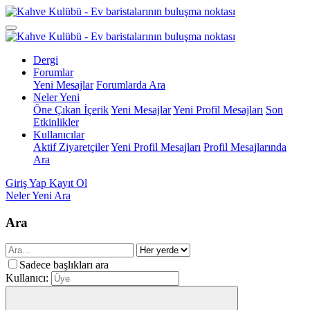
Dergi
Forumlar
Yeni Mesajlar
Forumlarda Ara
Neler Yeni
Öne Çıkan İçerik
Yeni Mesajlar
Yeni Profil Mesajları
Son
Etkinlikler
Kullanıcılar
Aktif Ziyaretçiler
Yeni Profil Mesajları
Profil Mesajlarında
Ara
Giriş Yap
Kayıt Ol
Neler Yeni
Ara
Ara
Sadece başlıkları ara
Kullanıcı: