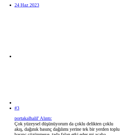
24 Haz 2023
#3
portakalhalil' Alıntı:
Çok yüzeysel düşünüyorum da çoklu delikten çoklu
akış, dağınık basınç dağılımı yerine tek bir yerden toplu
basınç çözünmeye, tada falan etki eder mi acaba