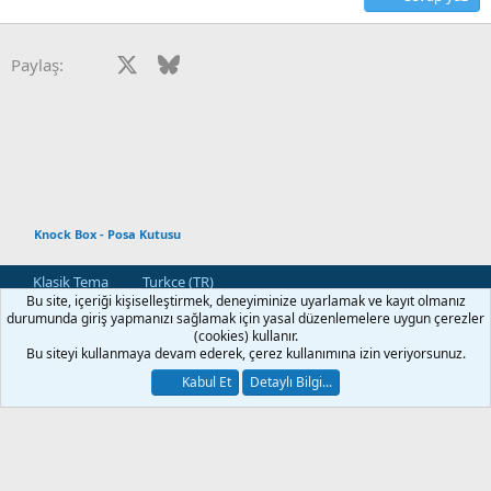
Facebook
X
Bluesky
LinkedIn
Reddit
Pinterest
Tumblr
WhatsApp
E-posta
Paylaş:
Knock Box - Posa Kutusu
Klasik Tema
Turkce (TR)
Bu site, içeriği kişiselleştirmek, deneyiminize uyarlamak ve kayıt olmanız
Bize Ulaşın
Kullanım ve Şartlar
Gizlilik Politikası
Yardım
durumunda giriş yapmanızı sağlamak için yasal düzenlemelere uygun çerezler
Ana Sayfa
R
(cookies) kullanır.
S
Bu siteyi kullanmaya devam ederek, çerez kullanımına izin veriyorsunuz.
S
®
Community platform by XenForo
© 2010-2026 XenForo Ltd.
Kabul Et
Detaylı Bilgi...
[XGT] Forum statistics system
- XenGenTr