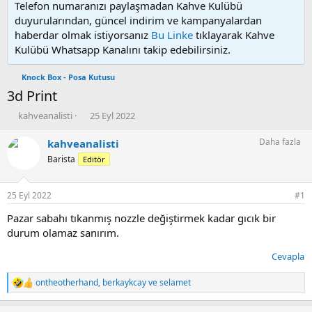
Telefon numaranızı paylaşmadan Kahve Kulübü
duyurularından, güncel indirim ve kampanyalardan
haberdar olmak istiyorsanız
Bu Linke
tıklayarak Kahve
Kulübü Whatsapp Kanalını takip edebilirsiniz.
Knock Box - Posa Kutusu
3d Print
K
B
kahveanalisti
25 Eyl 2022
o
a
n
ş
Daha fazla
kahveanalisti
u
l
Barista
Editör
y
a
u
n
b
g
25 Eyl 2022
#1
a
ı
ş
ç
Pazar sabahı tıkanmış nozzle değiştirmek kadar gıcık bir
l
t
durum olamaz sanırım.
a
a
t
r
Cevapla
a
i
n
h
ontheotherhand
,
berkaykcay
ve
selamet
T
i
e
p