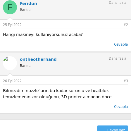
Daha fazla
Feridun
k
F
i
Barista
l
e
r
25 Eyl 2022
#2
:
Hangi makineyi kullaniyorsunuz acaba?
Cevapla
Daha fazla
ontheotherhand
Barista
26 Eyl 2022
#3
Bilmezdim nozzle'ların bu kadar sorunlu ve heatblok
temizlemenin zor olduğunu, 3D printer almadan önce..
Cevapla
Cevap yaz