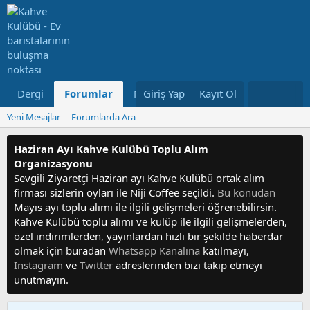
Dergi
Forumlar
Neler Yeni
Giriş Yap
Kayıt Ol
Kullanıcılar
Yeni Mesajlar
Forumlarda Ara
Haziran Ayı Kahve Kulübü Toplu Alım
Organizasyonu
Sevgili Ziyaretçi Haziran ayı Kahve Kulübü ortak alım
firması sizlerin oyları ile Niji Coffee seçildi.
Bu konudan
Mayıs ayı toplu alımı ile ilgili gelişmeleri öğrenebilirsin.
Kahve Kulübü toplu alımı ve kulüp ile ilgili gelişmelerden,
özel indirimlerden, yayınlardan hızlı bir şekilde haberdar
olmak için buradan
Whatsapp Kanalına
katılmayı,
Instagram
ve
Twitter
adreslerinden bizi takip etmeyi
unutmayın.