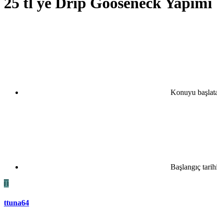
25 tl ye Drip Gooseneck Yapımı
Konuyu başlat
Başlangıç tarih
T
ttuna64