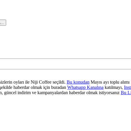
...
zlerin oyları ile Niji Coffee seçildi.
Bu konudan
Mayıs ayı toplu alımı 
ir şekilde haberdar olmak için buradan
Whatsapp Kanalına
katılmayı,
Ins
 güncel indirim ve kampanyalardan haberdar olmak istiyorsanız
Bu L