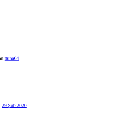
an
ttuna64
i
29 Şub 2020