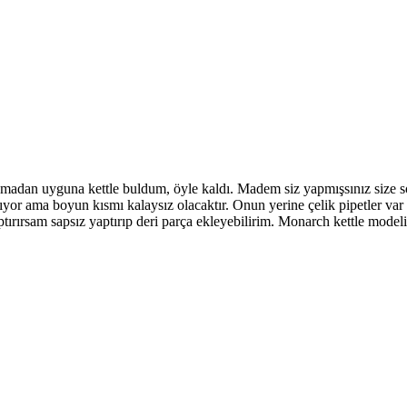
adan uyguna kettle buldum, öyle kaldı. Madem siz yapmışsınız size 
yor ama boyun kısmı kalaysız olacaktır. Onun yerine çelik pipetler var 
ptırırsam sapsız yaptırıp deri parça ekleyebilirim. Monarch kettle mod