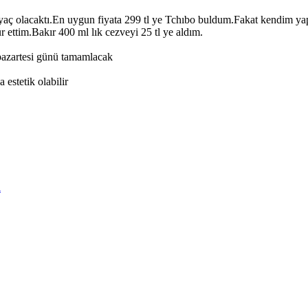
iyaç olacaktı.En uygun fiyata 299 tl ye Tchıbo buldum.Fakat kendim y
 ettim.Bakır 400 ml lık cezveyi 25 tl ye aldım.
i pazartesi günü tamamlacak
 estetik olabilir
i