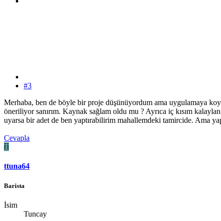
#3
Merhaba, ben de böyle bir proje düşünüyordum ama uygulamaya koym
öneriliyor sanırım. Kaynak sağlam oldu mu ? Ayrıca iç kısım kalaylanı
uyarsa bir adet de ben yaptırabilirim mahallemdeki tamircide. Ama ya
Cevapla
T
ttuna64
Barista
İsim
Tuncay