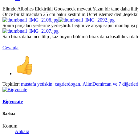
Elimde Albohes Elektrikli Gooseneck mevcut.Yazın bir tane daha iht
Önce bir klimacıdan 25 cm bakır kestirdim.Ücret istemez dedi,teşekkür
Sonra parçaları yerlerine yerleştirdi.Leğim ve ahşap sapın montajı iş
Sap biraz daha inceltilip ,kaz boynu bölümü biraz daha kısaltılırsa daha
Cevapla
Tepkiler:
mustafa yetiskin
,
cagrierdogan
,
AlimDemircan
ve 7 diğerler
Bigvocate
Barista
Konum
Ankara