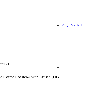
29 Şub 2020
nut G1S
Coffee Roaster-4 wıth Artisan (DIY)