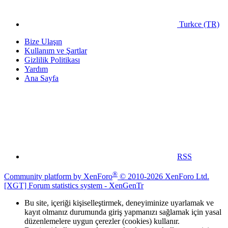
Turkce (TR)
Bize Ulaşın
Kullanım ve Şartlar
Gizlilik Politikası
Yardım
Ana Sayfa
RSS
®
Community platform by XenForo
© 2010-2026 XenForo Ltd.
[XGT] Forum statistics system
- XenGenTr
Bu site, içeriği kişiselleştirmek, deneyiminize uyarlamak ve
kayıt olmanız durumunda giriş yapmanızı sağlamak için yasal
düzenlemelere uygun çerezler (cookies) kullanır.