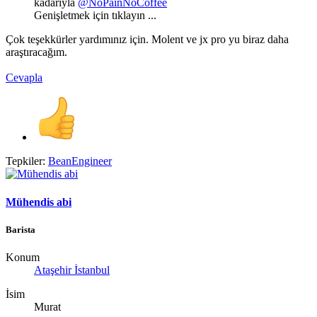
kadarıyla
@NoPainNoCoffee
Genişletmek için tıklayın ...
Çok teşekkürler yardımınız için. Molent ve jx pro yu biraz daha
araştıracağım.
Cevapla
Tepkiler:
BeanEngineer
Mühendis abi
Barista
Konum
Ataşehir İstanbul
İsim
Murat