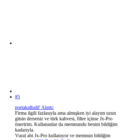
#5
portakalhalil' Alıntı:
Firma ilgili fazlasıyla ama almışken iyi alayım uzun
gitsin derseniz ve türk kahvesi, filtre içinse Jx-Pro
öneririm. Kullananlar da memnundu benim bildiğim
kadarıyla.
Vural abi Jx-Pro kullanıyor ve memnun bildiğim