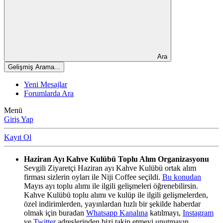
Ara
Gelişmiş Arama...
Yeni Mesajlar
Forumlarda Ara
Menü
Giriş Yap
Kayıt Ol
Haziran Ayı Kahve Kulübü Toplu Alım Organizasyonu
Sevgili Ziyaretçi Haziran ayı Kahve Kulübü ortak alım
firması sizlerin oyları ile Niji Coffee seçildi.
Bu konudan
Mayıs ayı toplu alımı ile ilgili gelişmeleri öğrenebilirsin.
Kahve Kulübü toplu alımı ve kulüp ile ilgili gelişmelerden,
özel indirimlerden, yayınlardan hızlı bir şekilde haberdar
olmak için buradan
Whatsapp Kanalına
katılmayı,
Instagram
ve
Twitter
adreslerinden bizi takip etmeyi unutmayın.