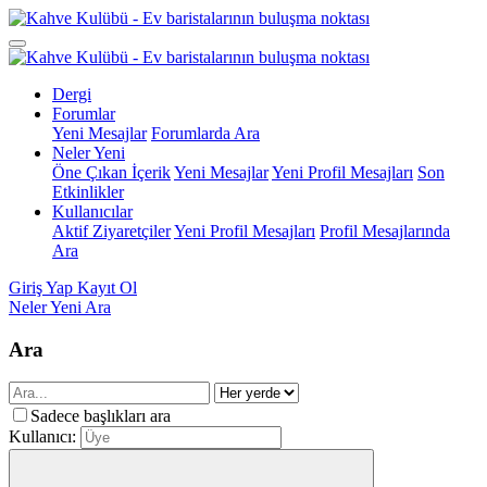
Dergi
Forumlar
Yeni Mesajlar
Forumlarda Ara
Neler Yeni
Öne Çıkan İçerik
Yeni Mesajlar
Yeni Profil Mesajları
Son
Etkinlikler
Kullanıcılar
Aktif Ziyaretçiler
Yeni Profil Mesajları
Profil Mesajlarında
Ara
Giriş Yap
Kayıt Ol
Neler Yeni
Ara
Ara
Sadece başlıkları ara
Kullanıcı: