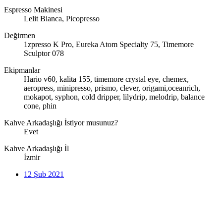
Espresso Makinesi
Lelit Bianca, Picopresso
Değirmen
1zpresso K Pro, Eureka Atom Specialty 75, Timemore
Sculptor 078
Ekipmanlar
Hario v60, kalita 155, timemore crystal eye, chemex,
aeropress, minipresso, prismo, clever, origami,oceanrich,
mokapot, syphon, cold dripper, lilydrip, melodrip, balance
cone, phin
Kahve Arkadaşlığı İstiyor musunuz?
Evet
Kahve Arkadaşlığı İl
İzmir
12 Şub 2021