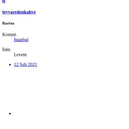
T
teyyaredenkahve
Barista
Konum
İstanbul
İsim
Levent
12 Şub 2021