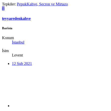
Tepkiler:
PepukKahve
,
Secron
ve
Mirtazo
T
teyyaredenkahve
Barista
Konum
İstanbul
İsim
Levent
12 Şub 2021