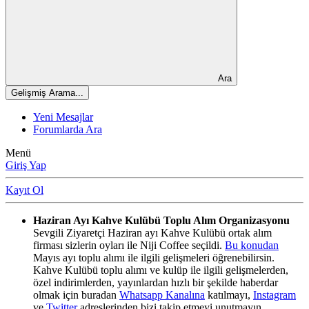
Ara
Gelişmiş Arama...
Yeni Mesajlar
Forumlarda Ara
Menü
Giriş Yap
Kayıt Ol
Haziran Ayı Kahve Kulübü Toplu Alım Organizasyonu
Sevgili Ziyaretçi Haziran ayı Kahve Kulübü ortak alım
firması sizlerin oyları ile Niji Coffee seçildi.
Bu konudan
Mayıs ayı toplu alımı ile ilgili gelişmeleri öğrenebilirsin.
Kahve Kulübü toplu alımı ve kulüp ile ilgili gelişmelerden,
özel indirimlerden, yayınlardan hızlı bir şekilde haberdar
olmak için buradan
Whatsapp Kanalına
katılmayı,
Instagram
ve
Twitter
adreslerinden bizi takip etmeyi unutmayın.