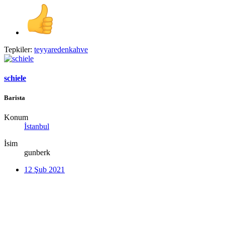
Tepkiler:
teyyaredenkahve
schiele
Barista
Konum
İstanbul
İsim
gunberk
12 Şub 2021