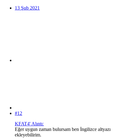
13 Şub 2021
#12
KFAT4' Alıntı:
Eğer uygun zaman bulursam ben İngilizce altyazı
ekleyebilirim.