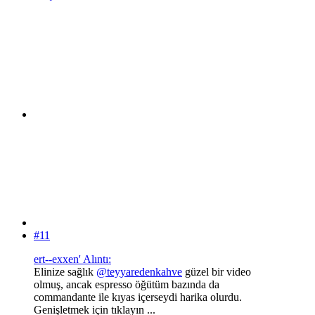
#11
ert--exxen' Alıntı:
Elinize sağlık
@teyyaredenkahve
güzel bir video
olmuş, ancak espresso öğütüm bazında da
commandante ile kıyas içerseydi harika olurdu.
Genişletmek için tıklayın ...