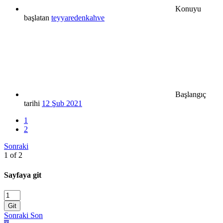
Konuyu
başlatan
teyyaredenkahve
Başlangıç
tarihi
12 Şub 2021
1
2
Sonraki
1 of 2
Sayfaya git
Git
Sonraki
Son