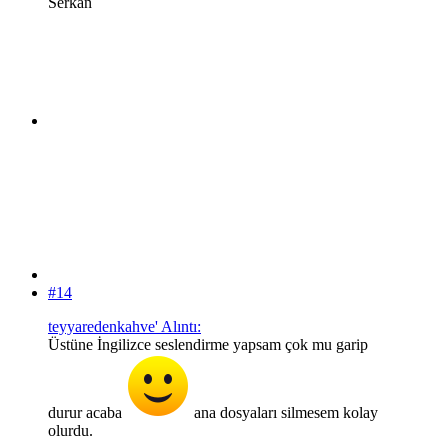
Serkan
#14
teyyaredenkahve' Alıntı:
Üstüne İngilizce seslendirme yapsam çok mu garip
durur acaba
ana dosyaları silmesem kolay
olurdu.