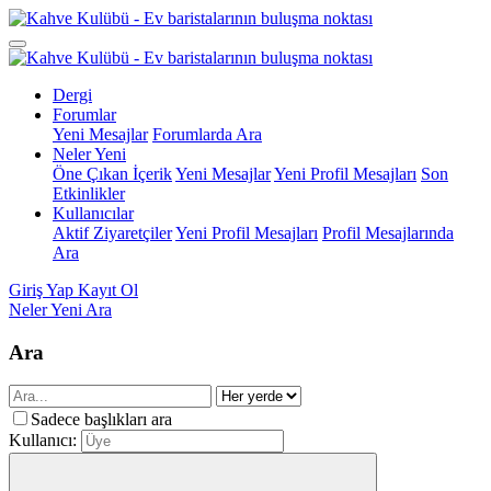
Dergi
Forumlar
Yeni Mesajlar
Forumlarda Ara
Neler Yeni
Öne Çıkan İçerik
Yeni Mesajlar
Yeni Profil Mesajları
Son
Etkinlikler
Kullanıcılar
Aktif Ziyaretçiler
Yeni Profil Mesajları
Profil Mesajlarında
Ara
Giriş Yap
Kayıt Ol
Neler Yeni
Ara
Ara
Sadece başlıkları ara
Kullanıcı: