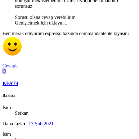
dönüştürmek istemedim. Cafelat Robot ile kullandım
sorunsuz
Sorusu olana cevap verebilirim.
Genişletmek için tıklayın ...
Ben merak ediyorum espresso bazında commandante ile kıyasını
Cevapla
K
KFAT4
Barista
İsim
Serkan
Daha fazla
13 Şub 2021
İsim