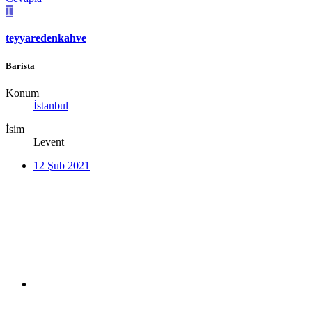
T
teyyaredenkahve
Barista
Konum
İstanbul
İsim
Levent
12 Şub 2021