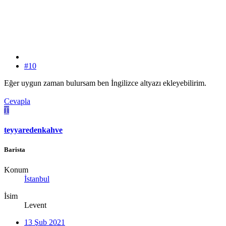
#10
Eğer uygun zaman bulursam ben İngilizce altyazı ekleyebilirim.
Cevapla
T
teyyaredenkahve
Barista
Konum
İstanbul
İsim
Levent
13 Şub 2021