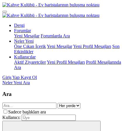
Dergi
Forumlar
Yeni Mesajlar
Forumlarda Ara
Neler Yeni
Öne Çıkan İçerik
Yeni Mesajlar
Yeni Profil Mesajları
Son
Etkinlikler
Kullanıcılar
Aktif Ziyaretçiler
Yeni Profil Mesajları
Profil Mesajlarında
Ara
Giriş Yap
Kayıt Ol
Neler Yeni
Ara
Ara
Sadece başlıkları ara
Kullanıcı: