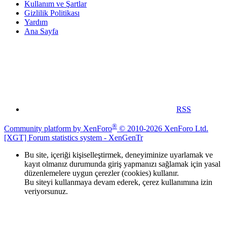
Kullanım ve Şartlar
Gizlilik Politikası
Yardım
Ana Sayfa
RSS
®
Community platform by XenForo
© 2010-2026 XenForo Ltd.
[XGT] Forum statistics system
- XenGenTr
Bu site, içeriği kişiselleştirmek, deneyiminize uyarlamak ve
kayıt olmanız durumunda giriş yapmanızı sağlamak için yasal
düzenlemelere uygun çerezler (cookies) kullanır.
Bu siteyi kullanmaya devam ederek, çerez kullanımına izin
veriyorsunuz.