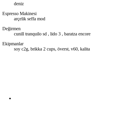
deniz
Espresso Makinesi
arçelik seffa mod
Değirmen
cunill tranquilo sd , lido 3 , baratza encore
Ekipmanlar
soy c2g, brikka 2 cups, överst, v60, kalita