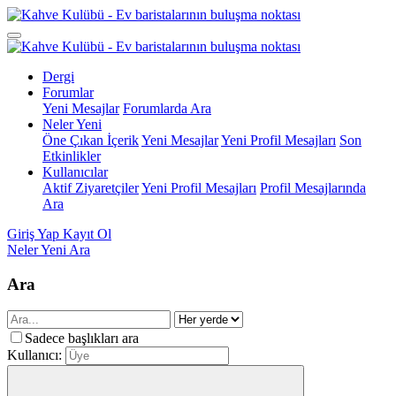
Dergi
Forumlar
Yeni Mesajlar
Forumlarda Ara
Neler Yeni
Öne Çıkan İçerik
Yeni Mesajlar
Yeni Profil Mesajları
Son
Etkinlikler
Kullanıcılar
Aktif Ziyaretçiler
Yeni Profil Mesajları
Profil Mesajlarında
Ara
Giriş Yap
Kayıt Ol
Neler Yeni
Ara
Ara
Sadece başlıkları ara
Kullanıcı: