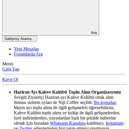
Ara
Gelişmiş Arama...
Yeni Mesajlar
Forumlarda Ara
Menü
Giriş Yap
Kayıt Ol
Haziran Ayı Kahve Kulübü Toplu Alım Organizasyonu
Sevgili Ziyaretçi Haziran ayı Kahve Kulübü ortak alım
firması sizlerin oyları ile Niji Coffee seçildi.
Bu konudan
Mayıs ayı toplu alımı ile ilgili gelişmeleri öğrenebilirsin.
Kahve Kulübü toplu alımı ve kulüp ile ilgili gelişmelerden,
özel indirimlerden, yayınlardan hızlı bir şekilde haberdar
olmak için buradan
Whatsapp Kanalına
katılmayı,
Instagram
ve
Twitter
adreslerinden bizi takip etmeyi unutmayın.