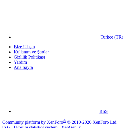
Turkce (TR)
Bize Ulaşın
Kullanım ve Şartlar
Gizlilik Politikası
Yardım
Ana Sayfa
RSS
®
Community platform by XenForo
© 2010-2026 XenForo Ltd.
[XGT] Forum statistics system
- XenGenTr