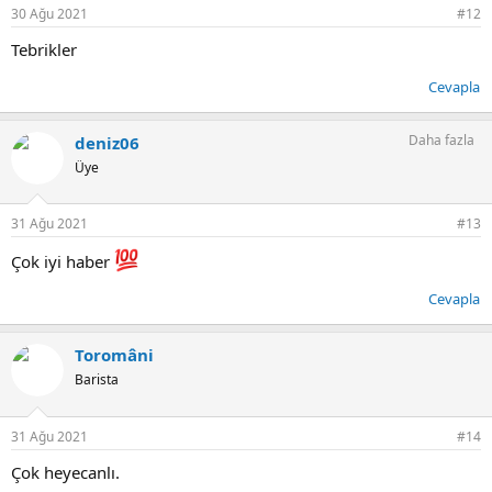
r
30 Ağu 2021
#12
:
Tebrikler
Cevapla
Daha fazla
deniz06
Üye
31 Ağu 2021
#13
Çok iyi haber
Cevapla
Toromâni
Barista
31 Ağu 2021
#14
Çok heyecanlı.