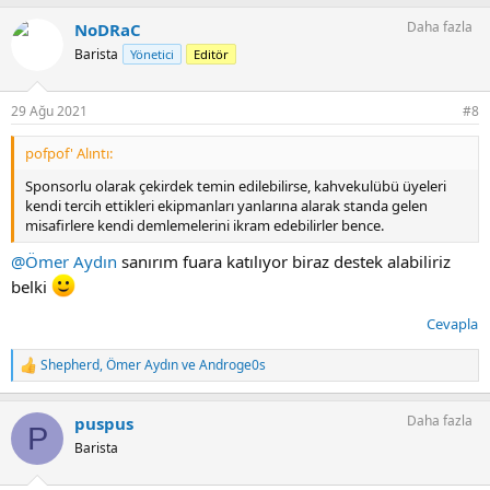
p
Daha fazla
NoDRaC
k
i
Barista
Yönetici
Editör
l
e
r
29 Ağu 2021
#8
:
pofpof' Alıntı:
Sponsorlu olarak çekirdek temin edilebilirse, kahvekulübü üyeleri
kendi tercih ettikleri ekipmanları yanlarına alarak standa gelen
misafirlere kendi demlemelerini ikram edebilirler bence.
@Ömer Aydın
sanırım fuara katılıyor biraz destek alabiliriz
belki
Cevapla
Shepherd
,
Ömer Aydın
ve
Androge0s
T
e
p
Daha fazla
puspus
k
P
i
Barista
l
e