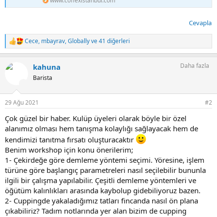
www.coffexistanbul.com
Cevapla
Cece
,
mbayrav
,
Globally
ve 41 diğerleri
T
e
p
Daha fazla
kahuna
k
i
Barista
l
e
r
29 Ağu 2021
#2
:
Çok güzel bir haber. Kulüp üyeleri olarak böyle bir özel
alanımız olması hem tanışma kolaylığı sağlayacak hem de
kendimizi tanıtma fırsatı oluşturacaktır
Benim workshop için konu önerilerim;
1- Çekirdeğe göre demleme yöntemi seçimi. Yöresine, işlem
türüne göre başlangıç parametreleri nasıl seçilebilir bununla
ilgili bir çalışma yapılabilir. Çeşitli demleme yöntemleri ve
öğütüm kalınlıkları arasında kaybolup gidebiliyoruz bazen.
2- Cuppingde yakaladığımız tatları fincanda nasıl ön plana
çıkabiliriz? Tadım notlarında yer alan bizim de cupping