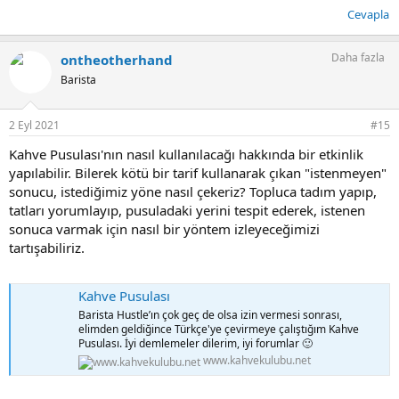
Cevapla
Daha fazla
ontheotherhand
Barista
2 Eyl 2021
#15
Kahve Pusulası'nın nasıl kullanılacağı hakkında bir etkinlik
yapılabilir. Bilerek kötü bir tarif kullanarak çıkan "istenmeyen"
sonucu, istediğimiz yöne nasıl çekeriz? Topluca tadım yapıp,
tatları yorumlayıp, pusuladaki yerini tespit ederek, istenen
sonuca varmak için nasıl bir yöntem izleyeceğimizi
tartışabiliriz.
Kahve Pusulası
Barista Hustle’ın çok geç de olsa izin vermesi sonrası,
elimden geldiğince Türkçe'ye çevirmeye çalıştığım Kahve
Pusulası. İyi demlemeler dilerim, iyi forumlar 🙂
www.kahvekulubu.net