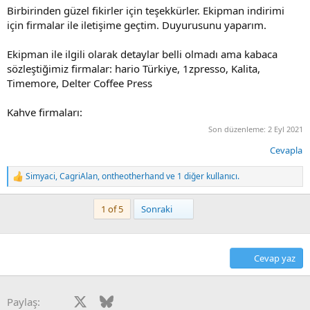
Birbirinden güzel fikirler için teşekkürler. Ekipman indirimi
için firmalar ile iletişime geçtim. Duyurusunu yaparım.
Ekipman ile ilgili olarak detaylar belli olmadı ama kabaca
sözleştiğimiz firmalar: hario Türkiye, 1zpresso, Kalita,
Timemore, Delter Coffee Press
Kahve firmaları:
Son düzenleme:
2 Eyl 2021
Cevapla
Simyaci
,
CagriAlan
,
ontheotherhand
ve 1 diğer kullanıcı.
T
e
p
Son
1 of 5
Sonraki
k
i
l
e
Cevap yaz
r
:
Facebook
X
Bluesky
LinkedIn
Reddit
Pinterest
Tumblr
WhatsApp
E-posta
Paylaş: