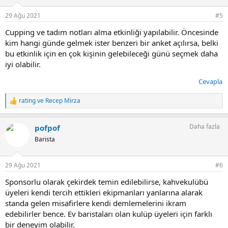
e
r
29 Ağu 2021
#5
:
Cupping ve tadım notları alma etkinliği yapılabilir. Öncesinde
kim hangi günde gelmek ister benzeri bir anket açılırsa, belki
bu etkinlik için en çok kişinin gelebileceği günü seçmek daha
iyi olabilir.
Cevapla
rating
ve
Recep Mirza
T
e
p
Daha fazla
pofpof
k
i
Barista
l
e
r
29 Ağu 2021
#6
:
Sponsorlu olarak çekirdek temin edilebilirse, kahvekulübü
üyeleri kendi tercih ettikleri ekipmanları yanlarına alarak
standa gelen misafirlere kendi demlemelerini ikram
edebilirler bence. Ev baristaları olan kulüp üyeleri için farklı
bir deneyim olabilir.