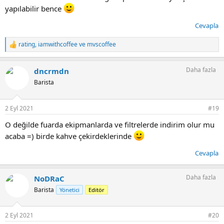
yapılabilir bence
Cevapla
rating
,
iamwithcoffee
ve
mvscoffee
T
e
p
Daha fazla
dncrmdn
k
i
Barista
l
e
r
2 Eyl 2021
#19
:
O değilde fuarda ekipmanlarda ve filtrelerde indirim olur mu
acaba =) birde kahve çekirdeklerinde
Cevapla
Daha fazla
NoDRaC
Barista
Yönetici
Editör
2 Eyl 2021
#20