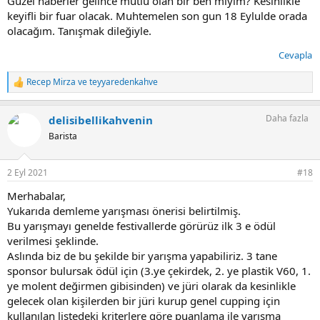
Guzel haberler gelince mutlu olan bir ben miyim? Kesinlikle
keyifli bir fuar olacak. Muhtemelen son gun 18 Eylulde orada
olacağım. Tanışmak dileğiyle.
Cevapla
Recep Mirza
ve
teyyaredenkahve
T
e
p
Daha fazla
delisibellikahvenin
k
i
Barista
l
e
r
2 Eyl 2021
#18
:
Merhabalar,
Yukarıda demleme yarışması önerisi belirtilmiş.
Bu yarışmayı genelde festivallerde görürüz ilk 3 e ödül
verilmesi şeklinde.
Aslında biz de bu şekilde bir yarışma yapabiliriz. 3 tane
sponsor bulursak ödül için (3.ye çekirdek, 2. ye plastik V60, 1.
ye molent değirmen gibisinden) ve jüri olarak da kesinlikle
gelecek olan kişilerden bir jüri kurup genel cupping için
kullanılan listedeki kriterlere göre puanlama ile yarışma