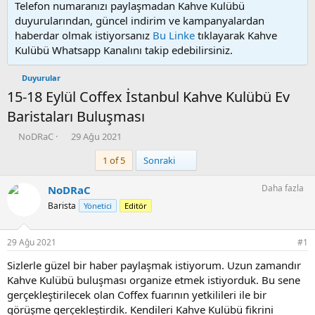
Telefon numaranızı paylaşmadan Kahve Kulübü
duyurularından, güncel indirim ve kampanyalardan
haberdar olmak istiyorsanız
Bu Linke
tıklayarak Kahve
Kulübü Whatsapp Kanalını takip edebilirsiniz.
Duyurular
15-18 Eylül Coffex İstanbul Kahve Kulübü Ev
Baristaları Buluşması
K
B
NoDRaC
29 Ağu 2021
o
a
Son
1 of 5
Sonraki
n
ş
u
l
y
a
Daha fazla
NoDRaC
u
n
Barista
Yönetici
Editör
b
g
a
ı
ş
ç
29 Ağu 2021
#1
l
t
a
a
Sizlerle güzel bir haber paylaşmak istiyorum. Uzun zamandır
t
r
Kahve Kulübü buluşması organize etmek istiyorduk. Bu sene
a
i
gerçekleştirilecek olan Coffex fuarının yetkilileri ile bir
n
h
görüşme gerçekleştirdik. Kendileri Kahve Kulübü fikrini
i