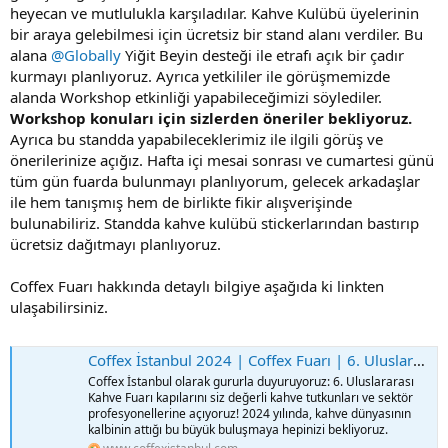
heyecan ve mutlulukla karşıladılar. Kahve Kulübü üyelerinin
bir araya gelebilmesi için ücretsiz bir stand alanı verdiler. Bu
alana
@Globally
Yiğit Beyin desteği ile etrafı açık bir çadır
kurmayı planlıyoruz. Ayrıca yetkililer ile görüşmemizde
alanda Workshop etkinliği yapabileceğimizi söylediler.
Workshop konuları için sizlerden öneriler bekliyoruz.
Ayrıca bu standda yapabileceklerimiz ile ilgili görüş ve
önerilerinize açığız. Hafta içi mesai sonrası ve cumartesi günü
tüm gün fuarda bulunmayı planlıyorum, gelecek arkadaşlar
ile hem tanışmış hem de birlikte fikir alışverişinde
bulunabiliriz. Standda kahve kulübü stickerlarından bastırıp
ücretsiz dağıtmayı planlıyoruz.
Coffex Fuarı hakkında detaylı bilgiye aşağıda ki linkten
ulaşabilirsiniz.
Coffex İstanbul 2024 | Coffex Fuarı | 6. Uluslararası Kahve Fuarı
Coffex İstanbul olarak gururla duyuruyoruz: 6. Uluslararası
Kahve Fuarı kapılarını siz değerli kahve tutkunları ve sektör
profesyonellerine açıyoruz! 2024 yılında, kahve dünyasının
kalbinin attığı bu büyük buluşmaya hepinizi bekliyoruz.