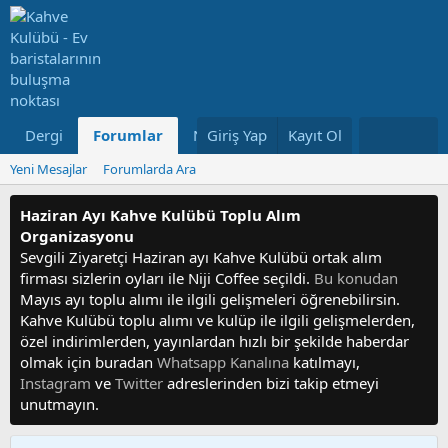
Dergi
Forumlar
Neler Yeni
Giriş Yap
Kayıt Ol
Kullanıcılar
Yeni Mesajlar
Forumlarda Ara
Haziran Ayı Kahve Kulübü Toplu Alım
Organizasyonu
Sevgili Ziyaretçi Haziran ayı Kahve Kulübü ortak alım
firması sizlerin oyları ile Niji Coffee seçildi.
Bu konudan
Mayıs ayı toplu alımı ile ilgili gelişmeleri öğrenebilirsin.
Kahve Kulübü toplu alımı ve kulüp ile ilgili gelişmelerden,
özel indirimlerden, yayınlardan hızlı bir şekilde haberdar
olmak için buradan
Whatsapp Kanalına
katılmayı,
Instagram
ve
Twitter
adreslerinden bizi takip etmeyi
unutmayın.