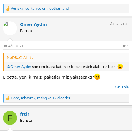
Vesizkahve_kah
ve
ontheotherhand
T
e
p
Daha fazla
Ömer Aydın
k
i
Barista
l
e
r
30 Ağu 2021
#11
:
NoDRaC' Alıntı:
@Ömer Aydın
sanırım fuara katılıyor biraz destek alabiliriz belki
Elbette, yeni kırmızı paketlerimiz yakışacaktır
Cevapla
Cece
,
mbayrav
,
rating
ve 12 diğerleri
T
e
p
frtlr
k
F
i
Barista
l
e