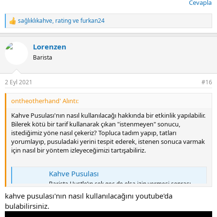
Cevapla
sağlıklıkahve
,
rating
ve
furkan24
T
e
p
Lorenzen
k
i
Barista
l
e
r
2 Eyl 2021
#16
:
ontheotherhand' Alıntı:
Kahve Pusulası'nın nasıl kullanılacağı hakkında bir etkinlik yapılabilir.
Bilerek kötü bir tarif kullanarak çıkan "istenmeyen" sonucu,
istediğimiz yöne nasıl çekeriz? Topluca tadım yapıp, tatları
yorumlayıp, pusuladaki yerini tespit ederek, istenen sonuca varmak
için nasıl bir yöntem izleyeceğimizi tartışabiliriz.
Kahve Pusulası
Barista Hustle’ın çok geç de olsa izin vermesi sonrası,
elimden geldiğince Türkçe'ye çevirmeye çalıştığım Kahve
kahve pusulası'nın nasıl kullanılacağını youtube'da
Pusulası. İyi demlemeler dilerim, iyi forumlar 🙂
bulabilirsiniz.
www.kahvekulubu.net