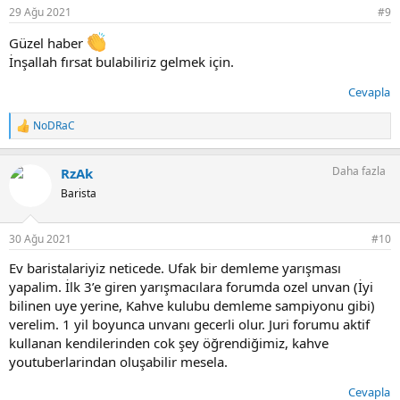
r
29 Ağu 2021
#9
:
Güzel haber
İnşallah fırsat bulabiliriz gelmek için.
Cevapla
NoDRaC
T
e
p
Daha fazla
RzAk
k
i
Barista
l
e
r
30 Ağu 2021
#10
:
Ev baristalariyiz neticede. Ufak bir demleme yarışması
yapalim. İlk 3’e giren yarışmacılara forumda ozel unvan (İyi
bilinen uye yerine, Kahve kulubu demleme sampiyonu gibi)
verelim. 1 yil boyunca unvanı gecerli olur. Juri forumu aktif
kullanan kendilerinden cok şey öğrendiğimiz, kahve
youtuberlarindan oluşabilir mesela.
Cevapla