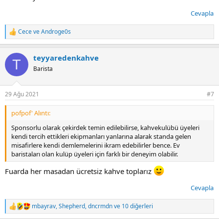
Cevapla
Cece
ve
Androge0s
T
e
p
teyyaredenkahve
k
T
i
Barista
l
e
r
29 Ağu 2021
#7
:
pofpof' Alıntı:
Sponsorlu olarak çekirdek temin edilebilirse, kahvekulübü üyeleri
kendi tercih ettikleri ekipmanları yanlarına alarak standa gelen
misafirlere kendi demlemelerini ikram edebilirler bence. Ev
baristaları olan kulüp üyeleri için farklı bir deneyim olabilir.
Fuarda her masadan ücretsiz kahve toplarız
Cevapla
mbayrav
,
Shepherd
,
dncrmdn
ve 10 diğerleri
T
e