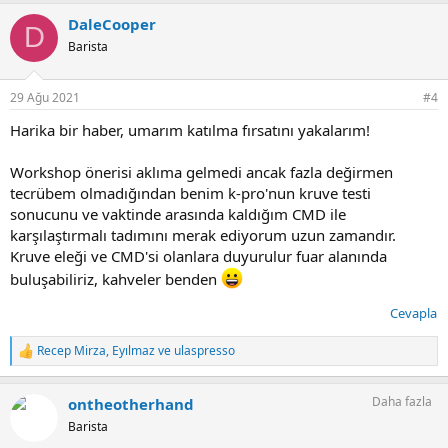
p
DaleCooper
k
D
i
Barista
l
e
r
29 Ağu 2021
#4
:
Harika bir haber, umarım katılma fırsatını yakalarım!
Workshop önerisi aklıma gelmedi ancak fazla değirmen
tecrübem olmadığından benim k-pro'nun kruve testi
sonucunu ve vaktinde arasında kaldığım CMD ile
karşılaştırmalı tadımını merak ediyorum uzun zamandır.
Kruve eleği ve CMD'si olanlara duyurulur fuar alanında
buluşabiliriz, kahveler benden
Cevapla
Recep Mirza
,
Eyılmaz
ve
ulaspresso
T
e
p
Daha fazla
ontheotherhand
k
i
Barista
l