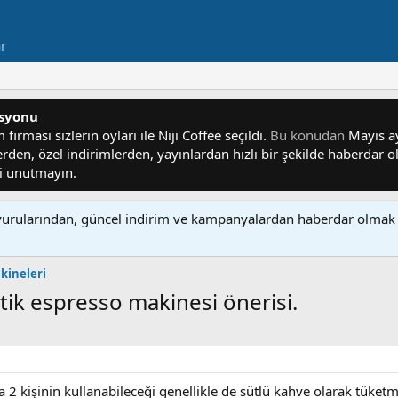
ar
asyonu
irması sizlerin oyları ile Niji Coffee seçildi.
Bu konudan
Mayıs ayı
lerden, özel indirimlerden, yayınlardan hızlı bir şekilde haberdar
yi unutmayın.
rularından, güncel indirim ve kampanyalardan haberdar olmak 
kineleri
atik espresso makinesi önerisi.
ya 2 kişinin kullanabileceği genellikle de sütlü kahve olarak tü