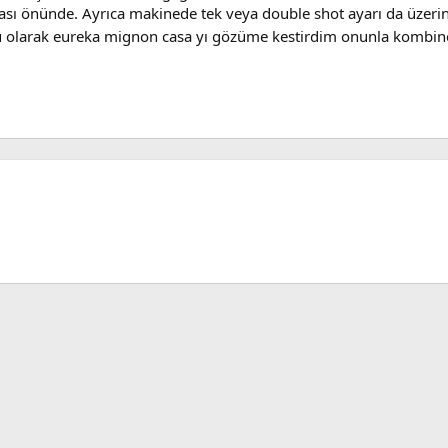
sı önünde. Ayrıca makinede tek veya double shot ayarı da üzerind
olarak eureka mignon casa yı gözüme kestirdim onunla kombine 
sApp
E-posta