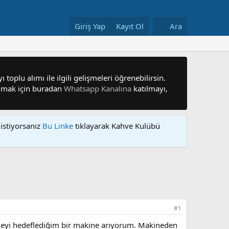
Giriş Yap
Kayıt Ol
Ara
 toplu alımı ile ilgili gelişmeleri öğrenebilirsin.
 olmak için buradan
Whatsapp Kanalına
katılmayı,
istiyorsanız
Bu Linke
tıklayarak Kahve Kulübü
#1
ketmeyi hedeflediğim bir makine arıyorum. Makineden