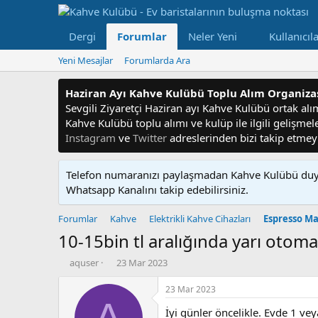
Dergi
Forumlar
Neler Yeni
Kullanıcıl
Yeni Mesajlar
Forumlarda Ara
Haziran Ayı Kahve Kulübü Toplu Alım Organiz
Sevgili Ziyaretçi Haziran ayı Kahve Kulübü ortak alım f
Kahve Kulübü toplu alımı ve kulüp ile ilgili gelişme
Instagram
ve
Twitter
adreslerinden bizi takip etme
Telefon numaranızı paylaşmadan Kahve Kulübü duyu
Whatsapp Kanalını takip edebilirsiniz.
Forumlar
Kahve
Elektrikli Kahve Cihazları
Espresso Ma
10-15bin tl aralığında yarı otom
K
B
aquser
23 Mar 2023
o
a
n
ş
23 Mar 2023
u
l
A
İyi günler öncelikle. Evde 1 ve
y
a