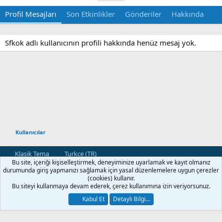
Profil Mesajları
Son Etkinlikler
Gönderiler
Hakkında
Sfkok adlı kullanıcının profili hakkında henüz mesaj yok.
Kullanıcılar
Klasik Tema
Turkce (TR)
Bu site, içeriği kişiselleştirmek, deneyiminize uyarlamak ve kayıt olmanız
Bize Ulaşın
Kullanım ve Şartlar
Gizlilik Politikası
Yardım
durumunda giriş yapmanızı sağlamak için yasal düzenlemelere uygun çerezler
Ana Sayfa
R
(cookies) kullanır.
S
Bu siteyi kullanmaya devam ederek, çerez kullanımına izin veriyorsunuz.
S
®
Community platform by XenForo
© 2010-2026 XenForo Ltd.
Kabul Et
Detaylı Bilgi...
[XGT] Forum statistics system
- XenGenTr