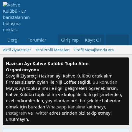
Dergi
Forumlar
Neler Yeni
Giriş Yap
Kayıt Ol
Kullanıcılar
Aktif Ziyaretçiler
Yeni Profil Mesajları
Profil Mesajlarında Ara
Haziran Ayı Kahve Kulübü Toplu Alım
Organizasyonu
Sevgili Ziyaretçi Haziran ayı Kahve Kulübü ortak alım
firması sizlerin oyları ile Niji Coffee seçildi.
Bu konudan
Mayıs ayı toplu alımı ile ilgili gelişmeleri öğrenebilirsin.
Kahve Kulübü toplu alımı ve kulüp ile ilgili gelişmelerden,
özel indirimlerden, yayınlardan hızlı bir şekilde haberdar
olmak için buradan
Whatsapp Kanalına
katılmayı,
Instagram
ve
Twitter
adreslerinden bizi takip etmeyi
unutmayın.