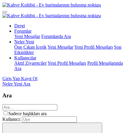
Dergi
Forumlar
Yeni Mesajlar
Forumlarda Ara
Neler Yeni
Öne Çıkan İçerik
Yeni Mesajlar
Yeni Profil Mesajları
Son
Etkinlikler
Kullanıcılar
Aktif Ziyaretçiler
Yeni Profil Mesajları
Profil Mesajlarında
Ara
Giriş Yap
Kayıt Ol
Neler Yeni
Ara
Ara
Sadece başlıkları ara
Kullanıcı: