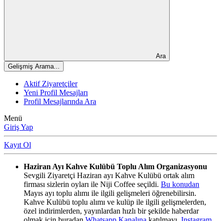
Ara
Gelişmiş Arama...
Aktif Ziyaretçiler
Yeni Profil Mesajları
Profil Mesajlarında Ara
Menü
Giriş Yap
Kayıt Ol
Haziran Ayı Kahve Kulübü Toplu Alım Organizasyonu
Sevgili Ziyaretçi Haziran ayı Kahve Kulübü ortak alım
firması sizlerin oyları ile Niji Coffee seçildi.
Bu konudan
Mayıs ayı toplu alımı ile ilgili gelişmeleri öğrenebilirsin.
Kahve Kulübü toplu alımı ve kulüp ile ilgili gelişmelerden,
özel indirimlerden, yayınlardan hızlı bir şekilde haberdar
olmak için buradan
Whatsapp Kanalına
katılmayı,
Instagram