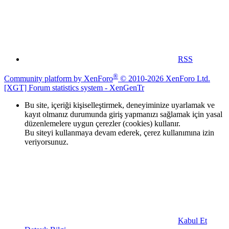
RSS
®
Community platform by XenForo
© 2010-2026 XenForo Ltd.
[XGT] Forum statistics system
- XenGenTr
Bu site, içeriği kişiselleştirmek, deneyiminize uyarlamak ve
kayıt olmanız durumunda giriş yapmanızı sağlamak için yasal
düzenlemelere uygun çerezler (cookies) kullanır.
Bu siteyi kullanmaya devam ederek, çerez kullanımına izin
veriyorsunuz.
Kabul Et