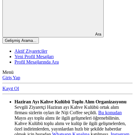
Ara
Gelişmiş Arama...
Aktif Ziyaretçiler
Yeni Profil Mesajları
Profil Mesajlarında Ara
Menü
Giriş Yap
Kayıt Ol
Haziran Ayı Kahve Kulübü Toplu Alım Organizasyonu
Sevgili Ziyaretçi Haziran ayı Kahve Kulübü ortak alım
firması sizlerin oyları ile Niji Coffee seçildi.
Bu konudan
Mayıs ayı toplu alımı ile ilgili gelişmeleri öğrenebilirsin.
Kahve Kulübü toplu alımı ve kulüp ile ilgili gelişmelerden,
özel indirimlerden, yayınlardan hızlı bir şekilde haberdar
olmak için buradan
Whatsapp Kanalına
katılmayı,
Instagram