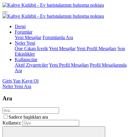
Dergi
Forumlar
Yeni Mesajlar
Forumlarda Ara
Neler Yeni
Öne Çıkan İçerik
Yeni Mesajlar
Yeni Profil Mesajları
Son
Etkinlikler
Kullanıcılar
Aktif Ziyaretçiler
Yeni Profil Mesajları
Profil Mesajlarında
Ara
Giriş Yap
Kayıt Ol
Neler Yeni
Ara
Ara
Sadece başlıkları ara
Kullanıcı: