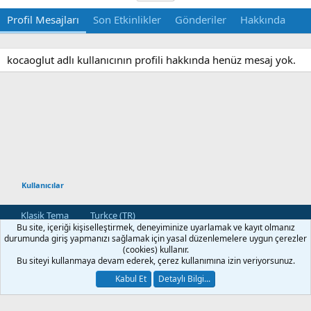
Profil Mesajları
Son Etkinlikler
Gönderiler
Hakkında
kocaoglut adlı kullanıcının profili hakkında henüz mesaj yok.
Kullanıcılar
Klasik Tema
Turkce (TR)
Bu site, içeriği kişiselleştirmek, deneyiminize uyarlamak ve kayıt olmanız
Bize Ulaşın
Kullanım ve Şartlar
Gizlilik Politikası
Yardım
durumunda giriş yapmanızı sağlamak için yasal düzenlemelere uygun çerezler
Ana Sayfa
R
(cookies) kullanır.
S
Bu siteyi kullanmaya devam ederek, çerez kullanımına izin veriyorsunuz.
S
®
Community platform by XenForo
© 2010-2026 XenForo Ltd.
Kabul Et
Detaylı Bilgi...
[XGT] Forum statistics system
- XenGenTr