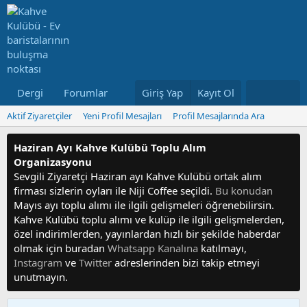
Dergi
Forumlar
Neler Yeni
Giriş Yap
Kayıt Ol
Kullanıcılar
Aktif Ziyaretçiler
Yeni Profil Mesajları
Profil Mesajlarında Ara
Haziran Ayı Kahve Kulübü Toplu Alım
Organizasyonu
Sevgili Ziyaretçi Haziran ayı Kahve Kulübü ortak alım
firması sizlerin oyları ile Niji Coffee seçildi.
Bu konudan
Mayıs ayı toplu alımı ile ilgili gelişmeleri öğrenebilirsin.
Kahve Kulübü toplu alımı ve kulüp ile ilgili gelişmelerden,
özel indirimlerden, yayınlardan hızlı bir şekilde haberdar
olmak için buradan
Whatsapp Kanalına
katılmayı,
Instagram
ve
Twitter
adreslerinden bizi takip etmeyi
unutmayın.