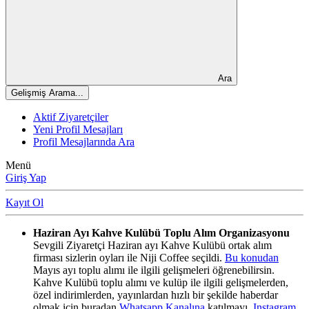
Ara
Gelişmiş Arama...
Aktif Ziyaretçiler
Yeni Profil Mesajları
Profil Mesajlarında Ara
Menü
Giriş Yap
Kayıt Ol
Haziran Ayı Kahve Kulübü Toplu Alım Organizasyonu
Sevgili Ziyaretçi Haziran ayı Kahve Kulübü ortak alım
firması sizlerin oyları ile Niji Coffee seçildi.
Bu konudan
Mayıs ayı toplu alımı ile ilgili gelişmeleri öğrenebilirsin.
Kahve Kulübü toplu alımı ve kulüp ile ilgili gelişmelerden,
özel indirimlerden, yayınlardan hızlı bir şekilde haberdar
olmak için buradan
Whatsapp Kanalına
katılmayı,
Instagram