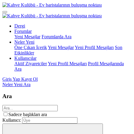
Dergi
Forumlar
Yeni Mesajlar
Forumlarda Ara
Neler Yeni
Öne Çıkan İçerik
Yeni Mesajlar
Yeni Profil Mesajları
Son
Etkinlikler
Kullanıcılar
Aktif Ziyaretçiler
Yeni Profil Mesajları
Profil Mesajlarında
Ara
Giriş Yap
Kayıt Ol
Neler Yeni
Ara
Ara
Sadece başlıkları ara
Kullanıcı: