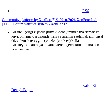
RSS
®
Community platform by XenForo
© 2010-2026 XenForo Ltd.
[XGT] Forum statistics system
- XenGenTr
Bu site, içeriği kişiselleştirmek, deneyiminize uyarlamak ve
kayıt olmanız durumunda giriş yapmanızı sağlamak için yasal
düzenlemelere uygun çerezler (cookies) kullanır.
Bu siteyi kullanmaya devam ederek, çerez kullanımına izin
veriyorsunuz.
Kabul Et
Detaylı Bilgi...