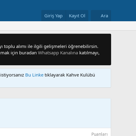
Giriş Yap
Kayıt Ol
Ara
 toplu alımı ile ilgili gelişmeleri öğrenebilirsin.
 olmak için buradan
Whatsapp Kanalına
katılmayı,
istiyorsanız
Bu Linke
tıklayarak Kahve Kulübü
Puanları