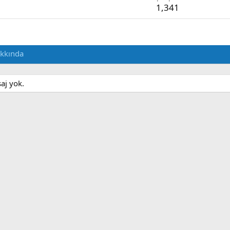
1,341
kkında
aj yok.