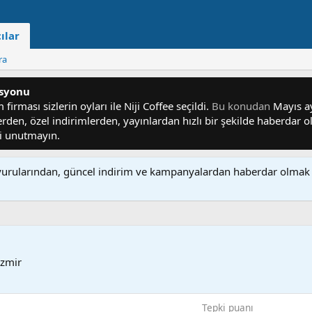
ılar
ra
asyonu
irması sizlerin oyları ile Niji Coffee seçildi.
Bu konudan
Mayıs ayı
lerden, özel indirimlerden, yayınlardan hızlı bir şekilde haberdar
yi unutmayın.
rularından, güncel indirim ve kampanyalardan haberdar olmak 
İzmir
Tepki puanı