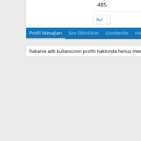
485
Bul
Profil Mesajları
Son Etkinlikler
Gönderiler
Ha
hakanie adlı kullanıcının profili hakkında henüz mes