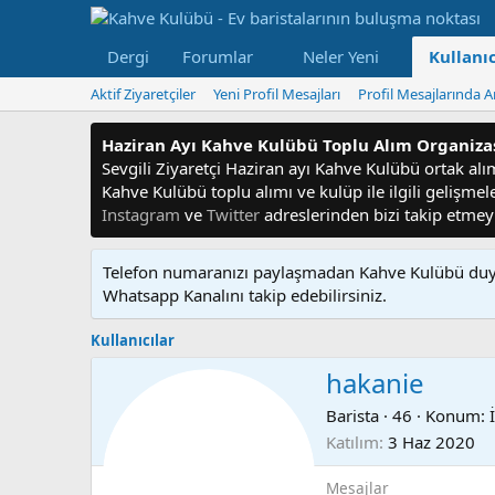
Dergi
Forumlar
Neler Yeni
Kullanıc
Aktif Ziyaretçiler
Yeni Profil Mesajları
Profil Mesajlarında A
Haziran Ayı Kahve Kulübü Toplu Alım Organiz
Sevgili Ziyaretçi Haziran ayı Kahve Kulübü ortak alım f
Kahve Kulübü toplu alımı ve kulüp ile ilgili gelişme
Instagram
ve
Twitter
adreslerinden bizi takip etme
Telefon numaranızı paylaşmadan Kahve Kulübü duyu
Whatsapp Kanalını takip edebilirsiniz.
Kullanıcılar
hakanie
Barista
·
46
·
Konum:
Katılım
3 Haz 2020
Mesajlar