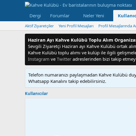
Dergi
Forumlar
Neler Yeni
Kullanıc
Aktif Ziyaretçiler
Yeni Profil Mesajları
Profil Mesajlarında A
Haziran Ayı Kahve Kulübü Toplu Alım Organiz
Sevgili Ziyaretçi Haziran ayı Kahve Kulübü ortak alım f
Kahve Kulübü toplu alımı ve kulüp ile ilgili gelişme
Instagram
ve
Twitter
adreslerinden bizi takip etme
Telefon numaranızı paylaşmadan Kahve Kulübü duyu
Whatsapp Kanalını takip edebilirsiniz.
Kullanıcılar