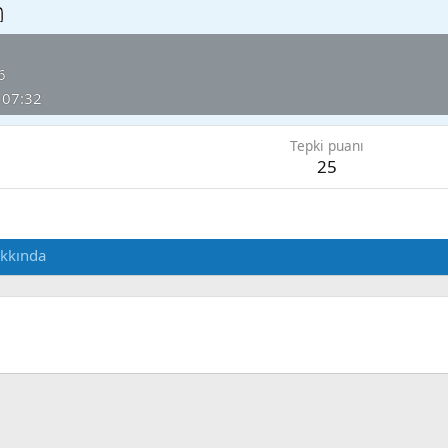
a
6
 07:32
Tepki puanı
25
kkında