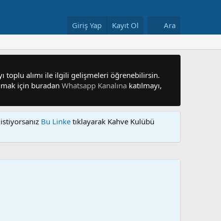
Giriş Yap
Kayıt Ol
Ara
 toplu alımı ile ilgili gelişmeleri öğrenebilirsin.
 olmak için buradan
Whatsapp Kanalına
katılmayı,
istiyorsanız
Bu Linke
tıklayarak Kahve Kulübü