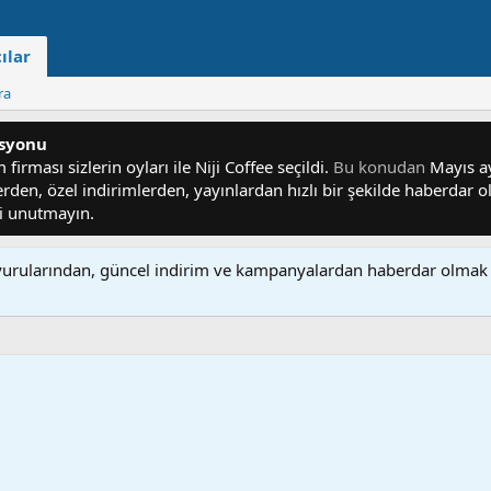
ılar
ra
asyonu
irması sizlerin oyları ile Niji Coffee seçildi.
Bu konudan
Mayıs ayı
lerden, özel indirimlerden, yayınlardan hızlı bir şekilde haberdar
yi unutmayın.
rularından, güncel indirim ve kampanyalardan haberdar olmak 