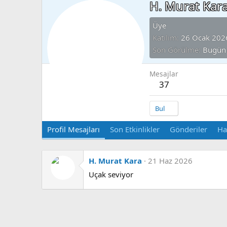
H. Murat Kar
Üye
Katılım
26 Ocak 202
Son Görülme
Bugün
Mesajlar
37
Bul
Profil Mesajları
Son Etkinlikler
Gönderiler
Ha
H. Murat Kara
21 Haz 2026
Uçak seviyor