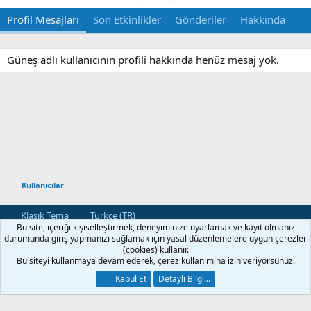
Profil Mesajları
Son Etkinlikler
Gönderiler
Hakkında
Güneş adlı kullanıcının profili hakkında henüz mesaj yok.
Kullanıcılar
Klasik Tema
Turkce (TR)
Bu site, içeriği kişiselleştirmek, deneyiminize uyarlamak ve kayıt olmanız
Bize Ulaşın
Kullanım ve Şartlar
Gizlilik Politikası
Yardım
durumunda giriş yapmanızı sağlamak için yasal düzenlemelere uygun çerezler
Ana Sayfa
R
(cookies) kullanır.
S
Bu siteyi kullanmaya devam ederek, çerez kullanımına izin veriyorsunuz.
S
®
Community platform by XenForo
© 2010-2026 XenForo Ltd.
Kabul Et
Detaylı Bilgi...
[XGT] Forum statistics system
- XenGenTr