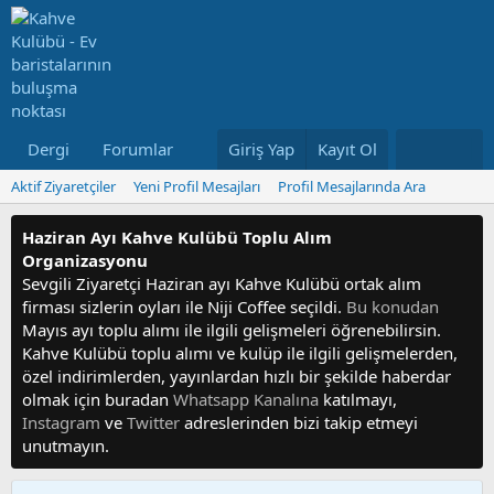
Dergi
Forumlar
Neler Yeni
Giriş Yap
Kayıt Ol
Kullanıcılar
Aktif Ziyaretçiler
Yeni Profil Mesajları
Profil Mesajlarında Ara
Haziran Ayı Kahve Kulübü Toplu Alım
Organizasyonu
Sevgili Ziyaretçi Haziran ayı Kahve Kulübü ortak alım
firması sizlerin oyları ile Niji Coffee seçildi.
Bu konudan
Mayıs ayı toplu alımı ile ilgili gelişmeleri öğrenebilirsin.
Kahve Kulübü toplu alımı ve kulüp ile ilgili gelişmelerden,
özel indirimlerden, yayınlardan hızlı bir şekilde haberdar
olmak için buradan
Whatsapp Kanalına
katılmayı,
Instagram
ve
Twitter
adreslerinden bizi takip etmeyi
unutmayın.