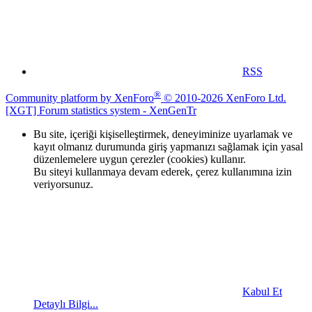
RSS
®
Community platform by XenForo
© 2010-2026 XenForo Ltd.
[XGT] Forum statistics system
- XenGenTr
Bu site, içeriği kişiselleştirmek, deneyiminize uyarlamak ve
kayıt olmanız durumunda giriş yapmanızı sağlamak için yasal
düzenlemelere uygun çerezler (cookies) kullanır.
Bu siteyi kullanmaya devam ederek, çerez kullanımına izin
veriyorsunuz.
Kabul Et
Detaylı Bilgi...