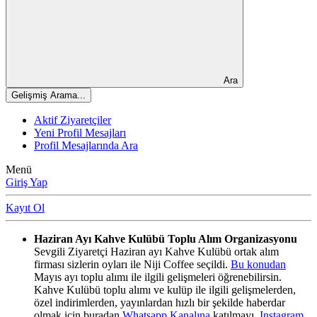
Ara
Gelişmiş Arama...
Aktif Ziyaretçiler
Yeni Profil Mesajları
Profil Mesajlarında Ara
Menü
Giriş Yap
Kayıt Ol
Haziran Ayı Kahve Kulübü Toplu Alım Organizasyonu
Sevgili Ziyaretçi Haziran ayı Kahve Kulübü ortak alım
firması sizlerin oyları ile Niji Coffee seçildi.
Bu konudan
Mayıs ayı toplu alımı ile ilgili gelişmeleri öğrenebilirsin.
Kahve Kulübü toplu alımı ve kulüp ile ilgili gelişmelerden,
özel indirimlerden, yayınlardan hızlı bir şekilde haberdar
olmak için buradan
Whatsapp Kanalına
katılmayı,
Instagram