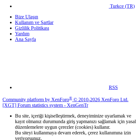
Turkce (TR)
Bize Ulaşın
Kullanım ve Şartlar
Gizlilik Politikası
Yardım
Ana Sayfa
RSS
®
Community platform by XenForo
© 2010-2026 XenForo Ltd.
[XGT] Forum statistics system
- XenGenTr
Bu site, içeriği kişiselleştirmek, deneyiminize uyarlamak ve
kayıt olmanız durumunda giriş yapmanızı sağlamak için yasal
düzenlemelere uygun çerezler (cookies) kullanır.
Bu siteyi kullanmaya devam ederek, çerez kullanımına izin
veriyorsunuz.