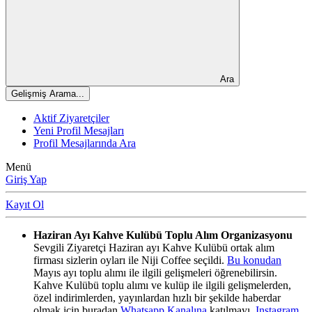
Ara
Gelişmiş Arama...
Aktif Ziyaretçiler
Yeni Profil Mesajları
Profil Mesajlarında Ara
Menü
Giriş Yap
Kayıt Ol
Haziran Ayı Kahve Kulübü Toplu Alım Organizasyonu
Sevgili Ziyaretçi Haziran ayı Kahve Kulübü ortak alım
firması sizlerin oyları ile Niji Coffee seçildi.
Bu konudan
Mayıs ayı toplu alımı ile ilgili gelişmeleri öğrenebilirsin.
Kahve Kulübü toplu alımı ve kulüp ile ilgili gelişmelerden,
özel indirimlerden, yayınlardan hızlı bir şekilde haberdar
olmak için buradan
Whatsapp Kanalına
katılmayı,
Instagram