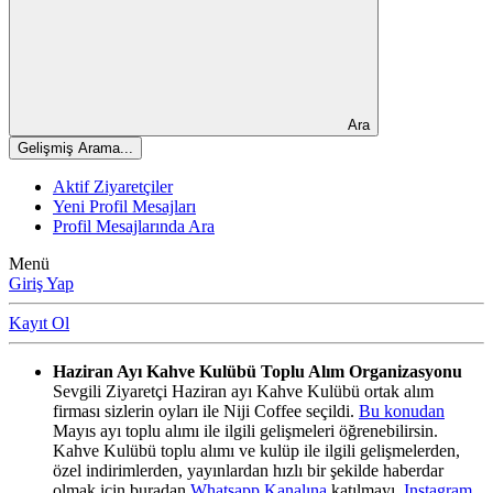
Ara
Gelişmiş Arama...
Aktif Ziyaretçiler
Yeni Profil Mesajları
Profil Mesajlarında Ara
Menü
Giriş Yap
Kayıt Ol
Haziran Ayı Kahve Kulübü Toplu Alım Organizasyonu
Sevgili Ziyaretçi Haziran ayı Kahve Kulübü ortak alım
firması sizlerin oyları ile Niji Coffee seçildi.
Bu konudan
Mayıs ayı toplu alımı ile ilgili gelişmeleri öğrenebilirsin.
Kahve Kulübü toplu alımı ve kulüp ile ilgili gelişmelerden,
özel indirimlerden, yayınlardan hızlı bir şekilde haberdar
olmak için buradan
Whatsapp Kanalına
katılmayı,
Instagram