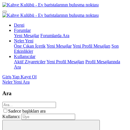
Dergi
Forumlar
Yeni Mesajlar
Forumlarda Ara
Neler Yeni
Öne Çıkan İçerik
Yeni Mesajlar
Yeni Profil Mesajları
Son
Etkinlikler
Kullanıcılar
Aktif Ziyaretçiler
Yeni Profil Mesajları
Profil Mesajlarında
Ara
Giriş Yap
Kayıt Ol
Neler Yeni
Ara
Ara
Sadece başlıkları ara
Kullanıcı: