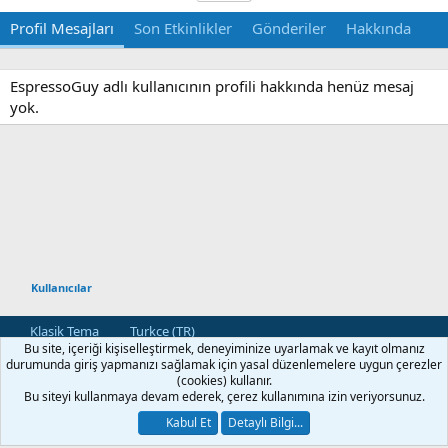
Profil Mesajları
Son Etkinlikler
Gönderiler
Hakkında
EspressoGuy adlı kullanıcının profili hakkında henüz mesaj
yok.
Kullanıcılar
Klasik Tema
Turkce (TR)
Bu site, içeriği kişiselleştirmek, deneyiminize uyarlamak ve kayıt olmanız
Bize Ulaşın
Kullanım ve Şartlar
Gizlilik Politikası
Yardım
durumunda giriş yapmanızı sağlamak için yasal düzenlemelere uygun çerezler
Ana Sayfa
R
(cookies) kullanır.
S
Bu siteyi kullanmaya devam ederek, çerez kullanımına izin veriyorsunuz.
S
®
Community platform by XenForo
© 2010-2026 XenForo Ltd.
Kabul Et
Detaylı Bilgi...
[XGT] Forum statistics system
- XenGenTr