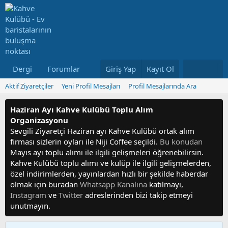
Dergi
Forumlar
Neler Yeni
Giriş Yap
Kayıt Ol
Kullanıcılar
Aktif Ziyaretçiler
Yeni Profil Mesajları
Profil Mesajlarında Ara
Haziran Ayı Kahve Kulübü Toplu Alım
Organizasyonu
Sevgili Ziyaretçi Haziran ayı Kahve Kulübü ortak alım
firması sizlerin oyları ile Niji Coffee seçildi.
Bu konudan
Mayıs ayı toplu alımı ile ilgili gelişmeleri öğrenebilirsin.
Kahve Kulübü toplu alımı ve kulüp ile ilgili gelişmelerden,
özel indirimlerden, yayınlardan hızlı bir şekilde haberdar
olmak için buradan
Whatsapp Kanalına
katılmayı,
Instagram
ve
Twitter
adreslerinden bizi takip etmeyi
unutmayın.