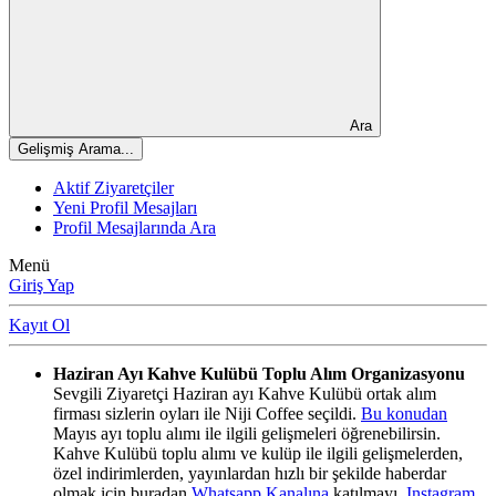
Ara
Gelişmiş Arama...
Aktif Ziyaretçiler
Yeni Profil Mesajları
Profil Mesajlarında Ara
Menü
Giriş Yap
Kayıt Ol
Haziran Ayı Kahve Kulübü Toplu Alım Organizasyonu
Sevgili Ziyaretçi Haziran ayı Kahve Kulübü ortak alım
firması sizlerin oyları ile Niji Coffee seçildi.
Bu konudan
Mayıs ayı toplu alımı ile ilgili gelişmeleri öğrenebilirsin.
Kahve Kulübü toplu alımı ve kulüp ile ilgili gelişmelerden,
özel indirimlerden, yayınlardan hızlı bir şekilde haberdar
olmak için buradan
Whatsapp Kanalına
katılmayı,
Instagram