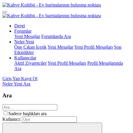
Dergi
Forumlar
Yeni Mesajlar
Forumlarda Ara
Neler Yeni
Öne Çıkan İçerik
Yeni Mesajlar
Yeni Profil Mesajları
Son
Etkinlikler
Kullanıcılar
Aktif Ziyaretçiler
Yeni Profil Mesajları
Profil Mesajlarında
Ara
Giriş Yap
Kayıt Ol
Neler Yeni
Ara
Ara
Sadece başlıkları ara
Kullanıcı: