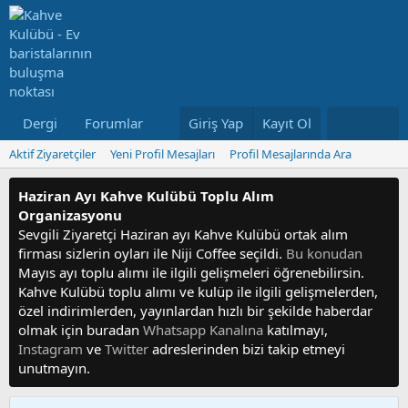
Dergi
Forumlar
Neler Yeni
Giriş Yap
Kayıt Ol
Kullanıcılar
Aktif Ziyaretçiler
Yeni Profil Mesajları
Profil Mesajlarında Ara
Haziran Ayı Kahve Kulübü Toplu Alım
Organizasyonu
Sevgili Ziyaretçi Haziran ayı Kahve Kulübü ortak alım
firması sizlerin oyları ile Niji Coffee seçildi.
Bu konudan
Mayıs ayı toplu alımı ile ilgili gelişmeleri öğrenebilirsin.
Kahve Kulübü toplu alımı ve kulüp ile ilgili gelişmelerden,
özel indirimlerden, yayınlardan hızlı bir şekilde haberdar
olmak için buradan
Whatsapp Kanalına
katılmayı,
Instagram
ve
Twitter
adreslerinden bizi takip etmeyi
unutmayın.