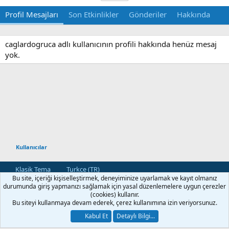
Profil Mesajları
Son Etkinlikler
Gönderiler
Hakkında
caglardogruca adlı kullanıcının profili hakkında henüz mesaj
yok.
Kullanıcılar
Klasik Tema
Turkce (TR)
Bu site, içeriği kişiselleştirmek, deneyiminize uyarlamak ve kayıt olmanız
Bize Ulaşın
Kullanım ve Şartlar
Gizlilik Politikası
Yardım
durumunda giriş yapmanızı sağlamak için yasal düzenlemelere uygun çerezler
Ana Sayfa
R
(cookies) kullanır.
S
Bu siteyi kullanmaya devam ederek, çerez kullanımına izin veriyorsunuz.
S
®
Community platform by XenForo
© 2010-2026 XenForo Ltd.
Kabul Et
Detaylı Bilgi...
[XGT] Forum statistics system
- XenGenTr