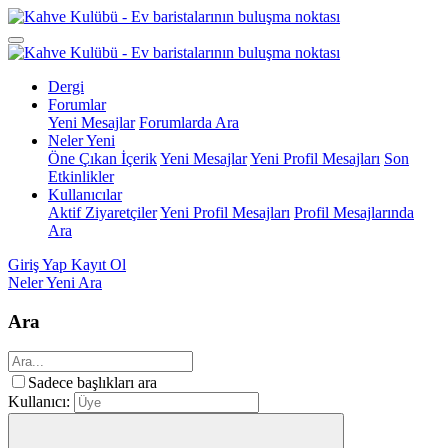
Dergi
Forumlar
Yeni Mesajlar
Forumlarda Ara
Neler Yeni
Öne Çıkan İçerik
Yeni Mesajlar
Yeni Profil Mesajları
Son
Etkinlikler
Kullanıcılar
Aktif Ziyaretçiler
Yeni Profil Mesajları
Profil Mesajlarında
Ara
Giriş Yap
Kayıt Ol
Neler Yeni
Ara
Ara
Sadece başlıkları ara
Kullanıcı: