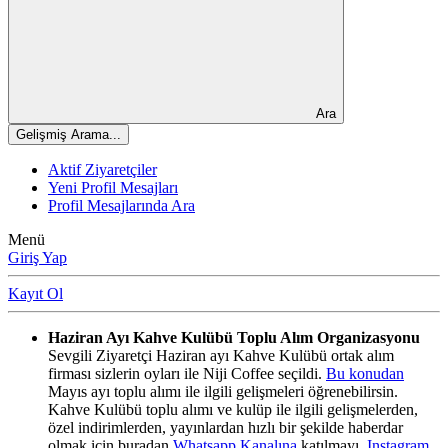
Ara
Gelişmiş Arama...
Aktif Ziyaretçiler
Yeni Profil Mesajları
Profil Mesajlarında Ara
Menü
Giriş Yap
Kayıt Ol
Haziran Ayı Kahve Kulübü Toplu Alım Organizasyonu
Sevgili Ziyaretçi Haziran ayı Kahve Kulübü ortak alım
firması sizlerin oyları ile Niji Coffee seçildi.
Bu konudan
Mayıs ayı toplu alımı ile ilgili gelişmeleri öğrenebilirsin.
Kahve Kulübü toplu alımı ve kulüp ile ilgili gelişmelerden,
özel indirimlerden, yayınlardan hızlı bir şekilde haberdar
olmak için buradan
Whatsapp Kanalına
katılmayı,
Instagram