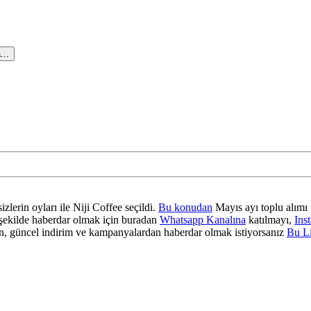
...
zlerin oyları ile Niji Coffee seçildi.
Bu konudan
Mayıs ayı toplu alımı 
ir şekilde haberdar olmak için buradan
Whatsapp Kanalına
katılmayı,
Ins
 güncel indirim ve kampanyalardan haberdar olmak istiyorsanız
Bu L