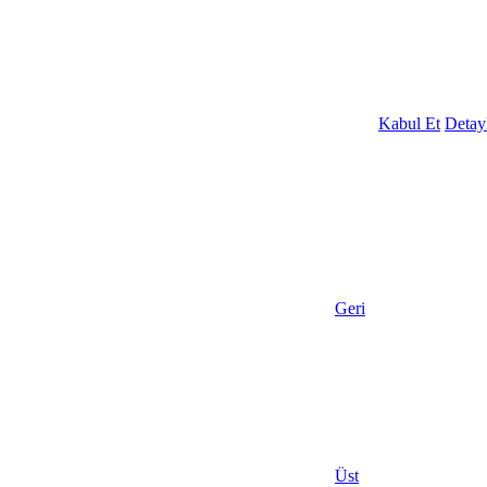
Kabul Et
Detayl
Geri
Üst