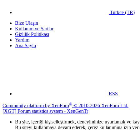
Turkce (TR)
Bize Ulaşın
Kullanım ve Şartlar
Gizlilik Politikası
Yardım
Ana Sayfa
RSS
®
Community platform by XenForo
© 2010-2026 XenForo Ltd.
[XGT] Forum statistics system
- XenGenTr
Bu site, içeriği kişiselleştirmek, deneyiminize uyarlamak ve ka
Bu siteyi kullanmaya devam ederek, çerez kullanımına izin ver