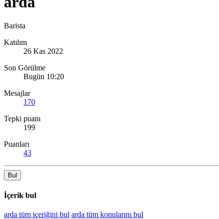
arda
Barista
Katılım
26 Kas 2022
Son Görülme
Bugün 10:20
Mesajlar
170
Tepki puanı
199
Puanları
43
Bul
İçerik bul
arda tüm içeriğini bul
arda tüm konularını bul