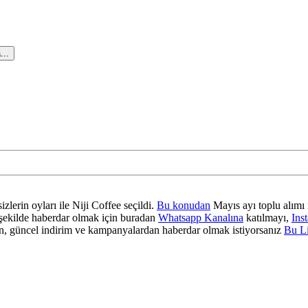
...
zlerin oyları ile Niji Coffee seçildi.
Bu konudan
Mayıs ayı toplu alımı 
ir şekilde haberdar olmak için buradan
Whatsapp Kanalına
katılmayı,
Ins
 güncel indirim ve kampanyalardan haberdar olmak istiyorsanız
Bu L