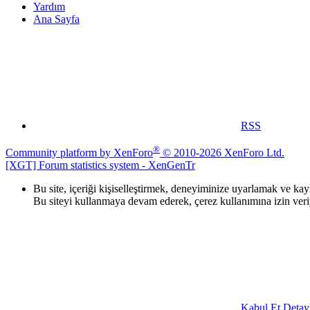
Yardım
Ana Sayfa
RSS
®
Community platform by XenForo
© 2010-2026 XenForo Ltd.
[XGT] Forum statistics system
- XenGenTr
Bu site, içeriği kişiselleştirmek, deneyiminize uyarlamak ve ka
Bu siteyi kullanmaya devam ederek, çerez kullanımına izin ver
Kabul Et
Detayl