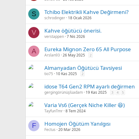
Tchibo Elektrikli Kahve Değirmeni?
S
schrodinger
18 Ocak 2026
Kahve öğütücü önerisi.
V
verstappen
7 Nis 2026
Eureka Mignon Zero 65 All Purpose
A
Arslan93
26 May 2025
2
Almanyadan Öğütücü Tavsiyesi
tio75
10 Kas 2025
2
idose T64 Gen2 RPM ayarlı değirmen
gergingörünüşlüadam
19 Kas 2025
3
4
5
Varia Vs6 (Gerçek Niche Killer 😆)
TayfunTmr
8 Tem 2024
Homojen Öğütüm Yanılgısı
F
Fectus
20 Mar 2026