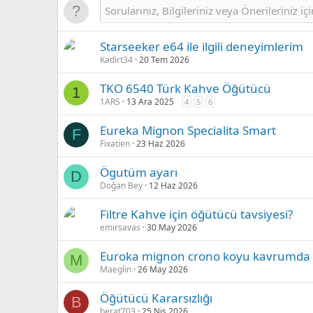
Starseeker e64 ile ilgili deneyimlerim
Kadirt34
20 Tem 2026
TKO 6540 Türk Kahve Öğütücü
1
1ARS
13 Ara 2025
4
5
6
Eureka Mignon Specialita Smart
F
Fixatien
23 Haz 2026
Ögutüm ayarı
D
Doğan Bey
12 Haz 2026
Filtre Kahve için öğütücü tavsiyesi?
emirsavas
30 May 2026
Euroka mignon crono koyu kavrumda e
M
Maeglin
26 May 2026
Öğütücü Kararsızlığı
B
berat703
25 Nis 2026