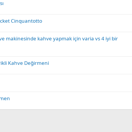
sı
ocket Cinquantotto
e makinesinde kahve yapmak için varia vs 4 iyi bir
ikli Kahve Değirmeni
irmen