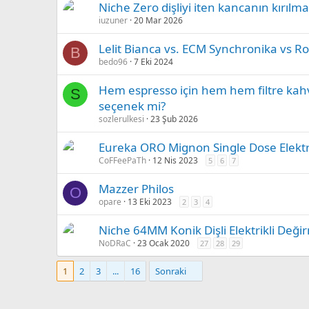
Niche Zero dişliyi iten kancanın kırılma
iuzuner
20 Mar 2026
Lelit Bianca vs. ECM Synchronika vs R
B
bedo96
7 Eki 2024
Hem espresso için hem hem filtre kahv
S
seçenek mi?
sozlerulkesi
23 Şub 2026
Eureka ORO Mignon Single Dose Elektr
CoFFeePaTh
12 Nis 2023
5
6
7
Mazzer Philos
O
opare
13 Eki 2023
2
3
4
Niche 64MM Konik Dişli Elektrikli Değ
NoDRaC
23 Ocak 2020
27
28
29
1
2
3
...
16
Sonraki