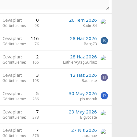
Cevaplar
0
20 Tem 2026
Görüntüleme
98
Kadirt34
Cevaplar
116
28 Haz 2026
B
Görüntüleme
7K
Barış73
Cevaplar
2
28 Haz 2026
Görüntüleme
166
LuthierAytaçGürbüz
Cevaplar
3
12 Haz 2026
B
Görüntüleme
198
Badtaste
Cevaplar
5
30 May 2026
P
Görüntüleme
286
pis moruk
Cevaplar
7
29 May 2026
Görüntüleme
373
Bigvocate
Cevaplar
7
27 Nis 2026
Görüntüleme
576
lagrange