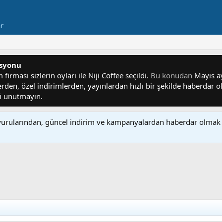
ar
asyonu
irması sizlerin oyları ile Niji Coffee seçildi.
Bu konudan
Mayıs ayı
lerden, özel indirimlerden, yayınlardan hızlı bir şekilde haberdar
yi unutmayın.
rularından, güncel indirim ve kampanyalardan haberdar olmak 