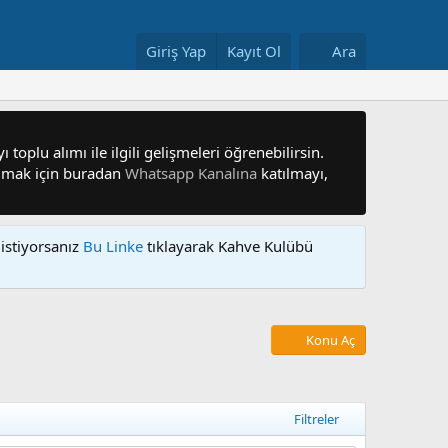
Giriş Yap
Kayıt Ol
Ara
 toplu alımı ile ilgili gelişmeleri öğrenebilirsin.
 olmak için buradan
Whatsapp Kanalına
katılmayı,
istiyorsanız
Bu Linke
tıklayarak Kahve Kulübü
Konu Aç
Filtreler