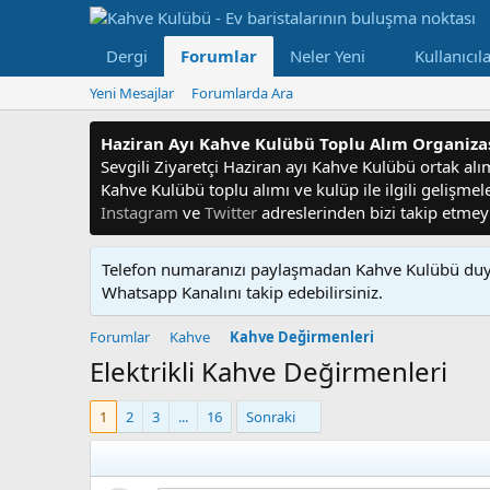
Dergi
Forumlar
Neler Yeni
Kullanıcıl
Yeni Mesajlar
Forumlarda Ara
Haziran Ayı Kahve Kulübü Toplu Alım Organiz
Sevgili Ziyaretçi Haziran ayı Kahve Kulübü ortak alım f
Kahve Kulübü toplu alımı ve kulüp ile ilgili gelişme
Instagram
ve
Twitter
adreslerinden bizi takip etme
Telefon numaranızı paylaşmadan Kahve Kulübü duyu
Whatsapp Kanalını takip edebilirsiniz.
Forumlar
Kahve
Kahve Değirmenleri
Elektrikli Kahve Değirmenleri
1
2
3
...
16
Sonraki