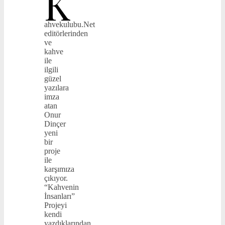
K
ahvekulubu.Net
editörlerinden
ve
kahve
ile
ilgili
güzel
yazılara
imza
atan
Onur
Dinçer
yeni
bir
proje
ile
karşımıza
çıkıyor.
“Kahvenin
İnsanları”
Projeyi
kendi
yazdıklarından