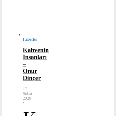
Haberler
Kahvenin
İnsanları
–
Onur
Dinçer
17
Şubat
2020
/