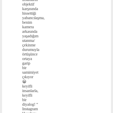
objektif
karşısında
hissettiği
yabancılaşma,
benim
kamera
arkasında
yaşadığım
utanma/
çekinme
durumuyla
örtüşünce
ortaya
garip
bir
samimiyet
çıkıyor
😀
keyifli
insanlarla,
keyifli
bir
diyalog! “
Instagram