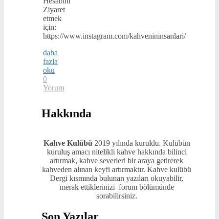
Hesabını
Ziyaret
etmek
için:
https://www.instagram.com/kahvenininsanlari/
daha
fazla
oku
0
Yorum
Hakkında
Kahve Kulübü
2019 yılında kuruldu. Kulübün
kuruluş amacı nitelikli kahve hakkında bilinci
artırmak, kahve severleri bir araya getirerek
kahveden alınan keyfi artırmaktır. Kahve kulübü
Dergi kısmında bulunan yazıları okuyabilir,
merak ettiklerinizi forum bölümünde
sorabilirsiniz.
Son Yazılar