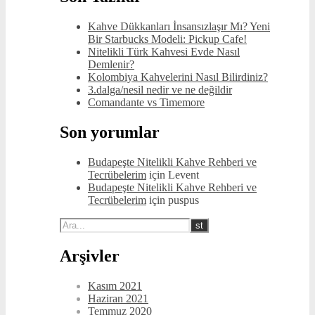
Kahve Dükkanları İnsansızlaşır Mı? Yeni
Bir Starbucks Modeli: Pickup Cafe!
Nitelikli Türk Kahvesi Evde Nasıl
Demlenir?
Kolombiya Kahvelerini Nasıl Bilirdiniz?
3.dalga/nesil nedir ve ne değildir
Comandante vs Timemore
Son yorumlar
Budapeşte Nitelikli Kahve Rehberi ve
Tecrübelerim
için
Levent
Budapeşte Nitelikli Kahve Rehberi ve
Tecrübelerim
için
puspus
Arşivler
Kasım 2021
Haziran 2021
Temmuz 2020