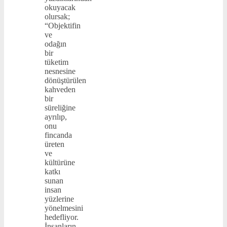
okuyacak
olursak;
“Objektifin
ve
odağın
bir
tüketim
nesnesine
dönüştürülen
kahveden
bir
süreliğine
ayrılıp,
onu
fincanda
üreten
ve
kültürüne
katkı
sunan
insan
yüzlerine
yönelmesini
hedefliyor.
İnsanların