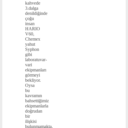
kahvede
3.dalga
denildiğinde
çoğu
insan
HARIO
V60,
Chemex
yahut
Syphon
gibi
laboratuvar-
vari
ekipmanları
görmeyi
bekliyor.
Oysa
bu
kavramın
bahsettiğimiz
ekipmanlarla
doğrudan
bir
ilişkisi
bulunmamakta.