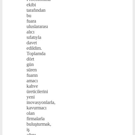
ekibi
tarafından
bu
fuara
uluslararası
alıcı
sıfatıyla
davet
edildim.
Toplamda
dört
gün
süren
fuarın
amacı
kahve
üreticilerini
yeni
inovasyonlarla,
kavurmacı
olan
firmalarla
buluşturmak,
iş
ağını