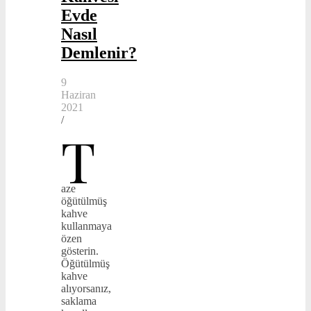
Evde
Nasıl
Demlenir?
9
Haziran
2021
/
T
aze
öğütülmüş
kahve
kullanmaya
özen
gösterin.
Öğütülmüş
kahve
alıyorsanız,
saklama