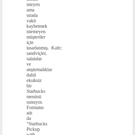
isteyen
ama
sırada
vakit
kaybetmek
istemeyen
müşteriler
için
tasarlanmış. Kafe;
sandviçler,
salatalar
ve
atıştırmalıklar
dahil
eksiksiz
bir
Starbucks
menüsü
sunuyor.
Formatın
adı
da
“Starbucks
Pickup
with