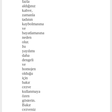
fazla
aldığınız
kahve,
zamanla
tadının
kaybolmasına
ve
bayatlamasına
neden
olur.
Isı
yayılımı
daha
dengeli
ve
homojen
olduğu
için
bakır
cezve
kullanmaya
özen
gösterin.
Bakır
cezveniz