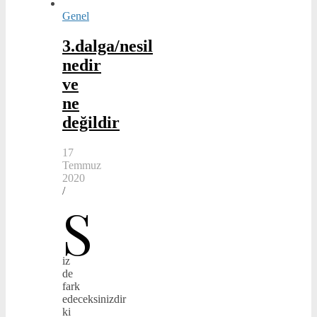
Genel
3.dalga/nesil
nedir
ve
ne
değildir
17
Temmuz
2020
/
S
iz
de
fark
edeceksinizdir
ki