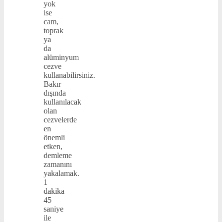
yok
ise
cam,
toprak
ya
da
alüminyum
cezve
kullanabilirsiniz.
Bakır
dışında
kullanılacak
olan
cezvelerde
en
önemli
etken,
demleme
zamanını
yakalamak.
1
dakika
45
saniye
ile