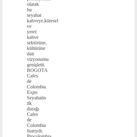
olarak
bu
seyahat
kahveye,küresel
ve
yerel
kahve
sektörüne,
kültürüne
dair
vizyonumu
genişletti.
BOGOTA
Cafes
de
Colombia
Expo
Seyahatin
ilk
durağı
Cafes
de
Colombia
fuarıydı.
Procolombia