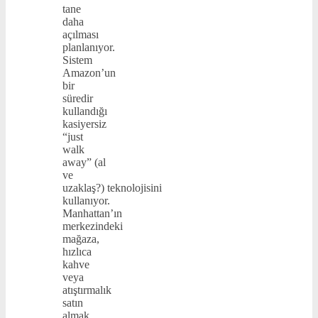
tane
daha
açılması
planlanıyor.
Sistem
Amazon’un
bir
süredir
kullandığı
kasiyersiz
“just
walk
away” (al
ve
uzaklaş?) teknolojisini
kullanıyor.
Manhattan’ın
merkezindeki
mağaza,
hızlıca
kahve
veya
atıştırmalık
satın
almak