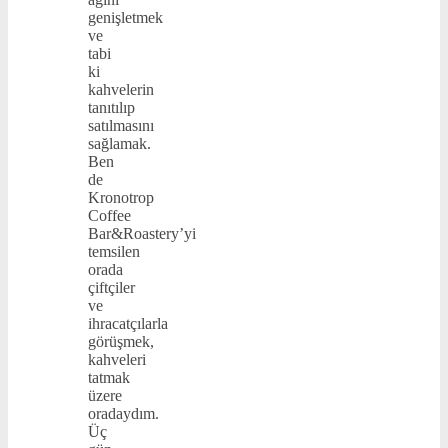
genişletmek
ve
tabi
ki
kahvelerin
tanıtılıp
satılmasını
sağlamak.
Ben
de
Kronotrop
Coffee
Bar&Roastery’yi
temsilen
orada
çiftçiler
ve
ihracatçılarla
görüşmek,
kahveleri
tatmak
üzere
oradaydım.
Üç