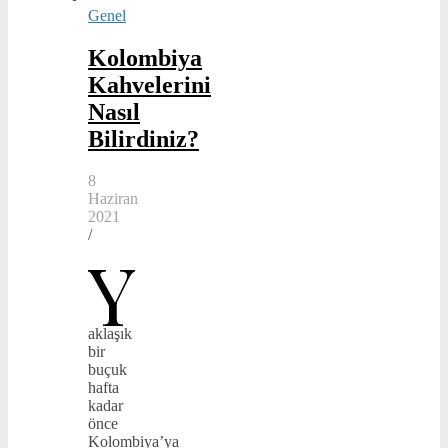
Genel
Kolombiya
Kahvelerini
Nasıl
Bilirdiniz?
8
Haziran
2021
/
Y
aklaşık
bir
buçuk
hafta
kadar
önce
Kolombiya’ya