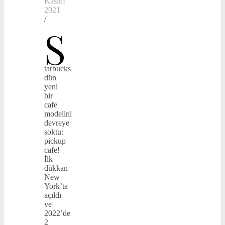
Kasım
2021
/
S
tarbucks
dün
yeni
bir
cafe
modelini
devreye
soktu:
pickup
cafe!
İlk
dükkan
New
York’ta
açıldı
ve
2022’de
2