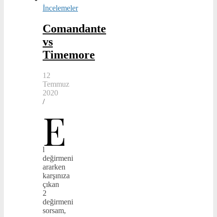
İncelemeler
Comandante
vs
Timemore
12
Temmuz
2020
/
E
l
değirmeni
ararken
karşınıza
çıkan
2
değirmeni
sorsam,