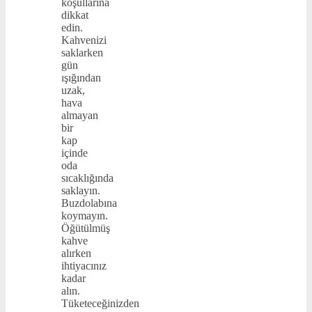
koşullarına
dikkat
edin.
Kahvenizi
saklarken
gün
ışığından
uzak,
hava
almayan
bir
kap
içinde
oda
sıcaklığında
saklayın.
Buzdolabına
koymayın.
Öğütülmüş
kahve
alırken
ihtiyacınız
kadar
alın.
Tüketeceğinizden