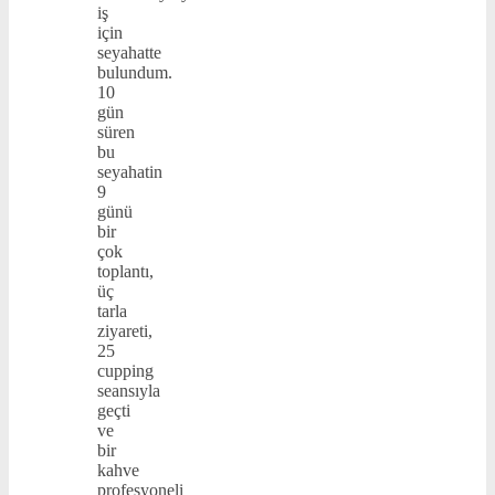
iş
için
seyahatte
bulundum.
10
gün
süren
bu
seyahatin
9
günü
bir
çok
toplantı,
üç
tarla
ziyareti,
25
cupping
seansıyla
geçti
ve
bir
kahve
profesyoneli